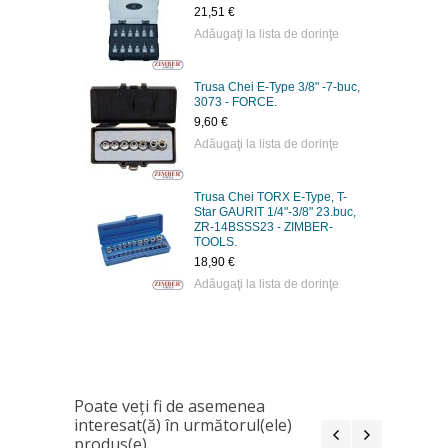
21,51 €
Adăugaţi la lista de dorinţe
Trusa Chei E-Type 3/8" -7-buc,
3073 - FORCE.
9,60 €
Adăugaţi la lista de dorinţe
Trusa Chei TORX E-Type, T-
Star GAURIT 1/4"-3/8" 23.buc,
ZR-14BSSS23 - ZIMBER-
TOOLS.
18,90 €
Adăugaţi la lista de dorinţe
Poate veţi fi de asemenea
interesat(ă) în următorul(ele)
produs(e)