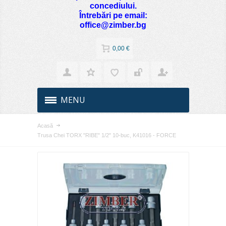
concediului.
Întrebări pe email:
office@zimber.bg
0,00 €
MENU
Acasă
Trusa Chei TORX "RIBE" 1/2" 10-buc, K41016 - FORCE