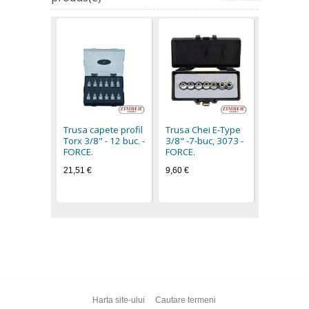
Trusa Che
Type, T-St
GAURIT 1/
Trusa capete profil
Trusa Chei E-Type
23.buc, Z
Torx 3/8" - 12 buc. -
3/8" -7-buc, 3073 -
14BSSS23
FORCE.
FORCE.
ZIMBER-T
21,51 €
9,60 €
18,90 €
Harta site-ului
Cautare termeni