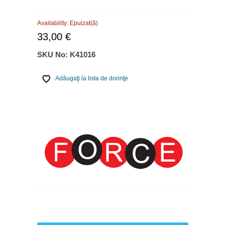
Availability:
Epuizat(ă)
33,00 €
SKU No:
K41016
Adăugaţi la lista de dorinţe