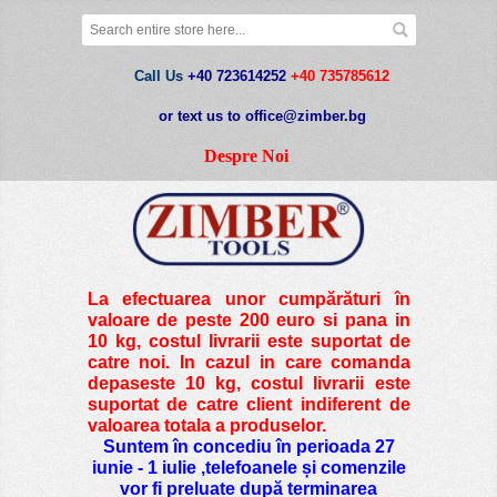
Call Us
+40 723614252
+40 735785612
or text us to office@zimber.bg
Despre Noi
La efectuarea unor cumpărături în
valoare de peste
200 euro si pana in
10 kg
, costul livrarii este suportat de
catre noi. In cazul in care comanda
depaseste 10 kg, costul livrarii este
suportat de catre client indiferent de
valoarea totala a produselor.
Suntem în concediu în perioada 27
iunie - 1 iulie ,telefoanele și comenzile
vor fi preluate după terminarea