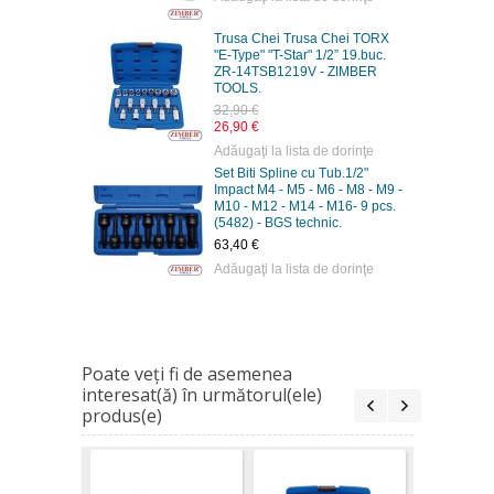
Trusa Chei Trusa Chei TORX
"E-Type" "T-Star" 1/2” 19.buc.
ZR-14TSB1219V - ZIMBER
TOOLS.
32,90 €
26,90 €
Adăugaţi la lista de dorinţe
Set Biti Spline cu Tub.1/2"
Impact M4 - M5 - M6 - M8 - M9 -
M10 - M12 - M14 - M16- 9 pcs.
(5482) - BGS technic.
63,40 €
Adăugaţi la lista de dorinţe
Poate veţi fi de asemenea
interesat(ă) în următorul(ele)
produs(e)