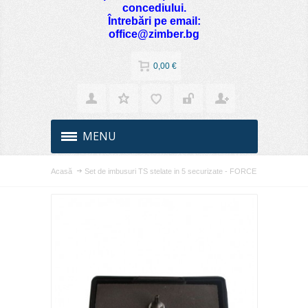
concediului.
Întrebări pe email:
office@zimber.bg
0,00 €
MENU
Acasă
Set de imbusuri TS stelate in 5 securizate - FORCE