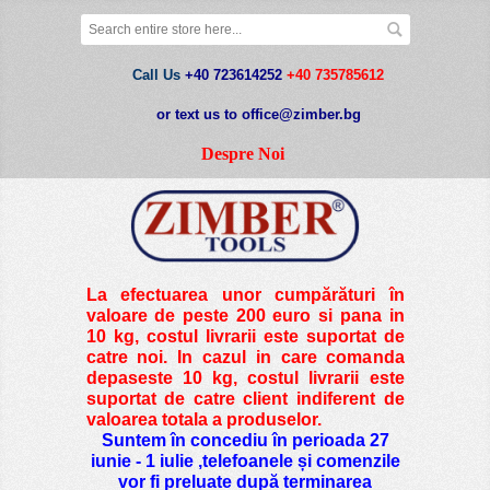
Call Us
+40 723614252
+40 735785612
or text us to office@zimber.bg
Despre Noi
La efectuarea unor cumpărături în
valoare de peste
200 euro si pana in
10 kg
, costul livrarii este suportat de
catre noi. In cazul in care comanda
depaseste 10 kg, costul livrarii este
suportat de catre client indiferent de
valoarea totala a produselor.
Suntem în concediu în perioada 27
iunie - 1 iulie ,telefoanele și comenzile
vor fi preluate după terminarea