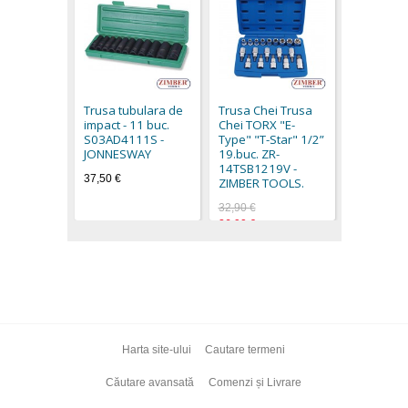
Set Biti Sp
Tub.1/2" 
- M5 - M6 
Trusa tubulara de
Trusa Chei Trusa
- M10 - M
impact - 11 buc.
Chei TORX "E-
M16- 9 pc
S03AD4111S -
Type" "T-Star" 1/2”
BGS techn
JONNESWAY
19.buc. ZR-
63,40 €
14TSB1219V -
37,50 €
ZIMBER TOOLS.
32,90 €
26,90 €
Harta site-ului
Cautare termeni
Căutare avansată
Comenzi și Livrare