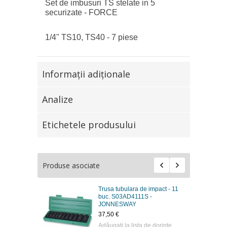
Set de imbusuri TS stelate in 5
securizate - FORCE
1/4" TS10, TS40 - 7 piese
Informaţii adiţionale
Analize
Etichetele produsului
Produse asociate
Trusa tubulara de impact - 11
buc. S03AD4111S -
JONNESWAY
37,50 €
Adăugaţi la lista de dorinţe