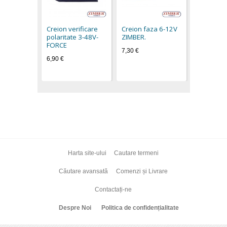
Creion de
110-250V
2,70 €
Creion verificare
Creion faza 6-12V
polaritate 3-48V-
ZIMBER.
FORCE
7,30 €
6,90 €
Harta site-ului
Cautare termeni
Căutare avansată
Comenzi și Livrare
Contactați-ne
Despre Noi
Politica de confidențialitate