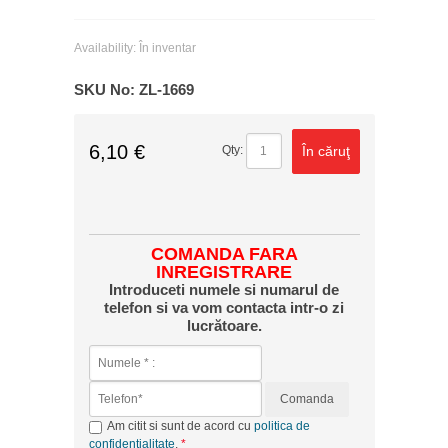
Availability:
În inventar
SKU No:
ZL-1669
6,10 €
În căruţ
Qty:
COMANDA FARA
INREGISTRARE
Introduceti numele si numarul de
telefon si va vom contacta intr-o zi
lucrătoare.
Comanda
Am citit si sunt de acord cu
politica de
confidențialitate
.