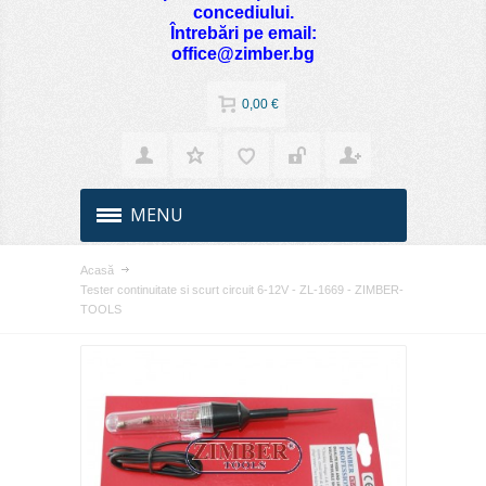
concediului.
Întrebări pe email:
office@zimber.bg
0,00 €
MENU
Acasă
Tester continuitate si scurt circuit 6-12V - ZL-1669 - ZIMBER-
TOOLS