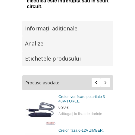
electrica este intrerupta sau in scurt
circuit
.
Informaţii adiţionale
Analize
Etichetele produsului
Produse asociate
Creion verificare polaritate 3-
48V- FORCE
6,90 €
Adăugaţi la lista de dorinţe
Creion faza 6-12V ZIMBER.