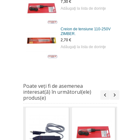
7,30 €
Adăugaţi la lista de dorinţe
Creion de tensiune 110-250V
ZIMBER.
2,70 €
Adăugaţi la lista de dorinţe
Poate veţi fi de asemenea
interesat(ă) în următorul(ele)
produs(e)