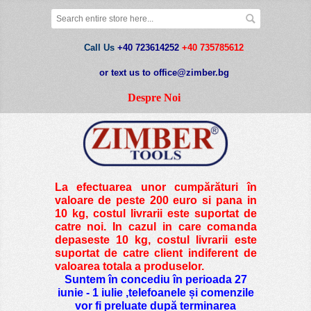
Call Us
+40 723614252
+40 735785612
or text us to office@zimber.bg
Despre Noi
La efectuarea unor cumpărături în
valoare de peste
200 euro si pana in
10 kg
, costul livrarii este suportat de
catre noi. In cazul in care comanda
depaseste 10 kg, costul livrarii este
suportat de catre client indiferent de
valoarea totala a produselor.
Suntem în concediu în perioada 27
iunie - 1 iulie ,telefoanele și comenzile
vor fi preluate după terminarea