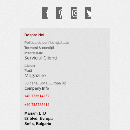
Despre Noi
Politica de confidențialitate
Termeni & condiții
Înscrieți-ne
Serviciul Clienți
Livrare
Plată
Magazine
Bulgaria, Sofia, Europa 82
Company Info
+40 723614252
+40 735785612
Mariam LTD
82 blvd. Evropa
Sofia, Bulgaria