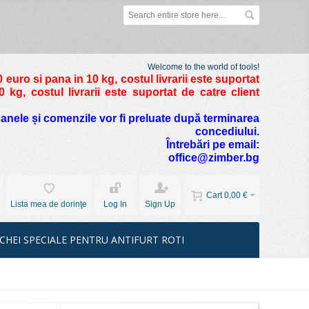
Welcome to the world of tools!
 euro si pana in 10 kg
, costul livrarii este suportat
kg, costul livrarii este suportat de catre client
foanele și comenzile vor fi preluate după terminarea
concediului.
Întrebări pe email:
office@zimber.bg
Cart
0,00 €
Lista mea de dorinţe
Log In
Sign Up
CHEI SPECIALE PENTRU ANTIFURT ROTI