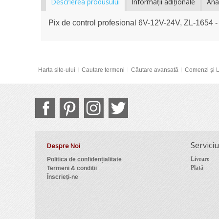
Descrierea produsului
Informaţii adiţionale
Ana
Pix de control profesional 6V-12V-24V, ZL-165
Harta site-ului
Cautare termeni
Căutare avansată
Comenzi și L
Serviciu
Despre Noi
Livrare
Politica de confidențialitate
Plată
Termeni & condiții
Înscrieți-ne