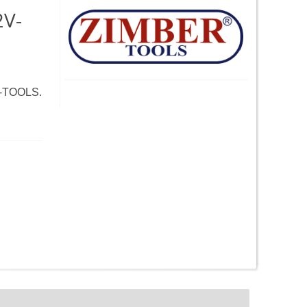
2V-
ER-TOOLS.