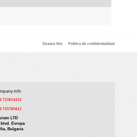
Despre Noi
Politica de confidențialitate
mpany Info
0 723614252
0 735785612
riam LTD
 blvd. Evropa
fia, Bulgaria