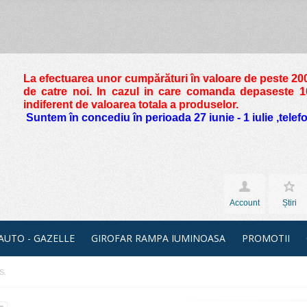
La efectuarea unor cumpărături în valoare de peste
200
de catre noi. In cazul in care comanda depaseste 10 
indiferent de valoarea totala a produselor.
Suntem în concediu în perioada 27 iunie - 1 iulie ,tele
Account
Știri
 AUTO - GAZELLE
GIROFAR RAMPA IUMINOASA
PROMOTII
S.