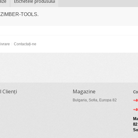
lize
Etichetele produsului
4 - ZIMBER-TOOLS.
ivrare
Contactați-ne
l Clienți
Magazine
Co
Bulgaria, Sofia, Europa 82
+4
+4
Ma
82
So