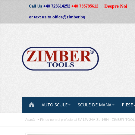
Despre Noi
Call Us
+40 723614252
+40 735785612
or text us to office@zimber.bg
AUTO SCULE
SCULE DE MANA
PIESE
Acasă
Pix de control profesional 6V-12V-24V, ZL-1654 - ZIMBER-TOOL