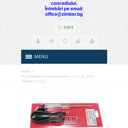
concediului.
Întrebări pe email:
office@zimber.bg
0,00 €
MENU
Acasă
Pix profesional de control tensiune - 6-12V, ZL-1668 -
ZIMBER-TOOLS.