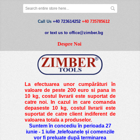
Call Us
+40 723614252
+40 735785612
or text us to office@zimber.bg
Despre Noi
La efectuarea unor cumpărături în
valoare de peste
200 euro si pana in
10 kg
, costul livrarii este suportat de
catre noi. In cazul in care comanda
depaseste 10 kg, costul livrarii este
suportat de catre client indiferent de
valoarea totala a produselor.
Suntem în concediu în perioada 27
iunie - 1 iulie ,telefoanele și comenzile
vor fi preluate după terminarea