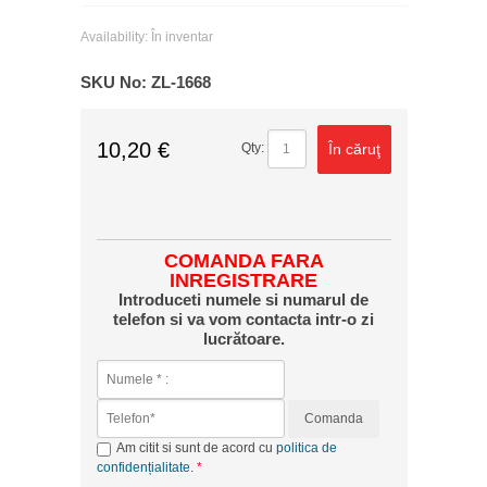
Availability:
În inventar
SKU No:
ZL-1668
10,20 €
În căruţ
Qty:
COMANDA FARA
INREGISTRARE
Introduceti numele si numarul de
telefon si va vom contacta intr-o zi
lucrătoare.
Comanda
Am citit si sunt de acord cu
politica de
confidențialitate
.