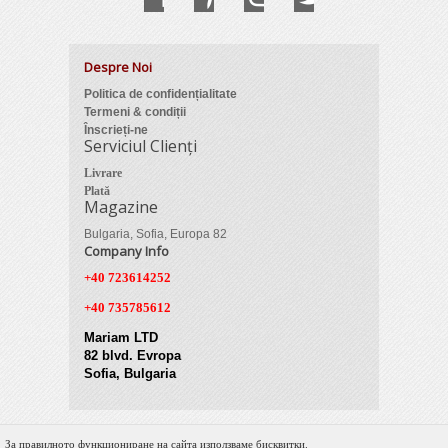
Despre Noi
Politica de confidențialitate
Termeni & condiții
Înscrieți-ne
Serviciul Clienți
Livrare
Plată
Magazine
Bulgaria, Sofia, Europa 82
Company Info
+40 723614252
+40 735785612
Mariam LTD
82 blvd. Evropa
Sofia, Bulgaria
За правилното функциониране на сайта използваме бисквитки.