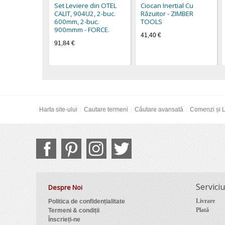
Set Leviere din OTEL
Ciocan Inertial Cu
CALIT, 904U2, 2-buc.
Răzuitor - ZIMBER
600mm, 2-buc.
TOOLS
900mmm - FORCE.
41,40 €
91,84 €
Harta site-ului
Cautare termeni
Căutare avansată
Comenzi și L
Serviciu
Despre Noi
Livrare
Politica de confidențialitate
Plată
Termeni & condiții
Înscrieți-ne