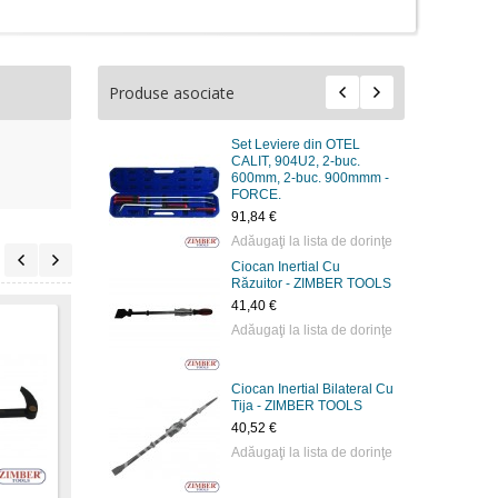
Produse asociate
Set Leviere din OTEL
CALIT, 904U2, 2-buc.
600mm, 2-buc. 900mmm -
FORCE.
91,84 €
Adăugaţi la lista de dorinţe
Ciocan Inertial Cu
Răzuitor - ZIMBER TOOLS
41,40 €
Adăugaţi la lista de dorinţe
Ciocan Inertial Bilateral Cu
Tija - ZIMBER TOOLS
Levier cu varf reglabil
Ciocan Inertial Cu
Cioca
40,52 €
300mm - ZL-7123-300 -
Răzuitor - ZR-
adapt
Adăugaţi la lista de dorinţe
ZIMBER-PROFESSIONAL
36SHS75V - ZIMBER
ZR-3
TOOLS.
ZIMB
11,45 €