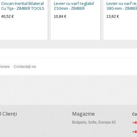
Ciocan Inertial Bilateral
Levier cu varf reglabil
Levier cu varf re
Cu Tija - ZIMBER TOOLS
250mm - ZIMBER
380-mm - ZIMBE
40,52 €
10,84 €
13,62 €
ivrare
Contactați-ne
l Clienți
Magazine
Co
Bulgaria, Sofia, Europa 82
+4
+4