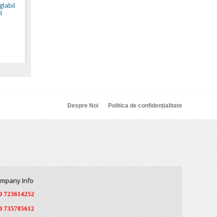
glabil
43,57 €
59,91
R
23,90 €
Despre Noi
Politica de confidențialitate
mpany Info
0 723614252
0 735785612