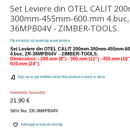
Set Leviere din OTEL CALIT 20
300mm-455mm-600.mm 4.buc, 
36MPB04V - ZIMBER-TOOLS.
Fiţi primul(a) să analizaţi acest produs
Set Leviere din OTEL CALIT 200mm-300mm-455mm-6
4.buc, ZR-36MPB04V - ZIMBER-TOOLS.
Dimensiuni: - 200.mm (8") - 300.mm (12") - 455.mm (18")
610.mm (24").
Sign up to get notified when this product is back in stock
Availability:
Epuizat(ă)
21,90 €
SKU No:
ZR-36MPB04V
Adăugaţi la lista de dorinţe