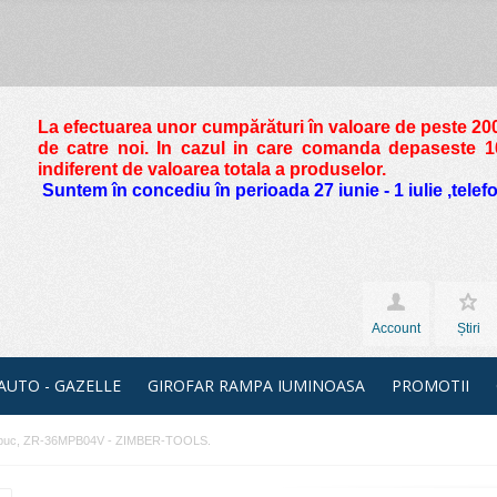
La efectuarea unor cumpărături în valoare de peste
200
de catre noi. In cazul in care comanda depaseste 10 
indiferent de valoarea totala a produselor.
Suntem în concediu în perioada 27 iunie - 1 iulie ,tele
Account
Știri
 AUTO - GAZELLE
GIROFAR RAMPA IUMINOASA
PROMOTII
.buc, ZR-36MPB04V - ZIMBER-TOOLS.