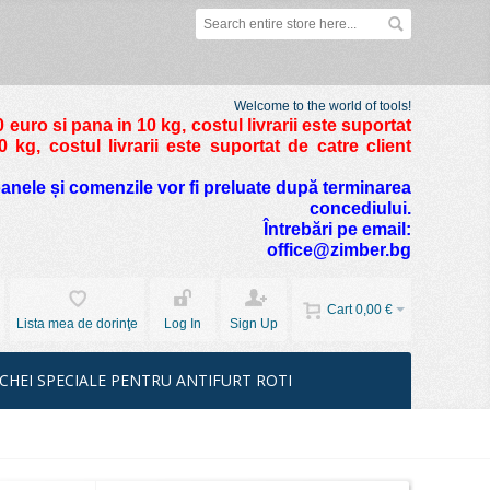
Welcome to the world of tools!
 euro si pana in 10 kg
, costul livrarii este suportat
kg, costul livrarii este suportat de catre client
foanele și comenzile vor fi preluate după terminarea
concediului.
Întrebări pe email:
office@zimber.bg
Cart
0,00 €
Lista mea de dorinţe
Log In
Sign Up
CHEI SPECIALE PENTRU ANTIFURT ROTI