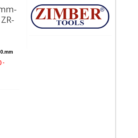
0mm-
ZR-
00.mm
 -