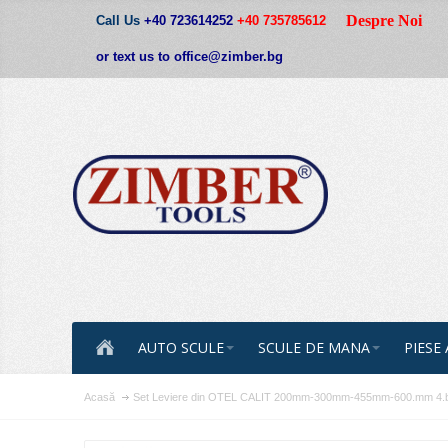
Despre Noi
Call Us
+40 723614252
+40 735785612
or text us to office@zimber.bg
AUTO SCULE
SCULE DE MANA
PIESE
Acasă
Set Leviere din OTEL CALIT 200mm-300mm-455mm-600.mm 4