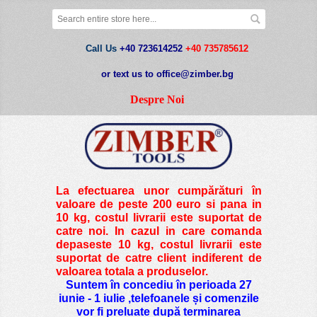
Call Us
+40 723614252
+40 735785612
or text us to office@zimber.bg
Despre Noi
La efectuarea unor cumpărături în
valoare de peste
200 euro si pana in
10 kg
, costul livrarii este suportat de
catre noi. In cazul in care comanda
depaseste 10 kg, costul livrarii este
suportat de catre client indiferent de
valoarea totala a produselor.
Suntem în concediu în perioada 27
iunie - 1 iulie ,telefoanele și comenzile
vor fi preluate după terminarea