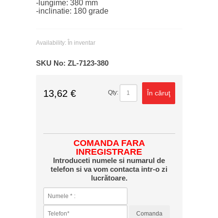
-lungime: 380 mm
-inclinatie: 180 grade
Availability:
În inventar
SKU No:
ZL-7123-380
13,62 €
În căruţ
Qty:
COMANDA FARA
INREGISTRARE
Introduceti numele si numarul de
telefon si va vom contacta intr-o zi
lucrătoare.
Comanda