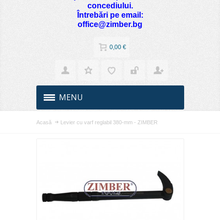
concediului.
Întrebări pe email:
office@zimber.bg
0,00 €
MENU
Acasă
Levier cu varf reglabil 380-mm - ZIMBER