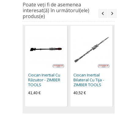
Poate veţi fi de asemenea
interesat(ă) în următorul(ele)
produs(e)
Levier cu 
reglabil 
ZIMBER
Ciocan Inertial Cu
Ciocan Inertial
10,84 €
Răzuitor - ZIMBER
Bilateral Cu Tija -
TOOLS
ZIMBER TOOLS
41,40 €
40,52 €