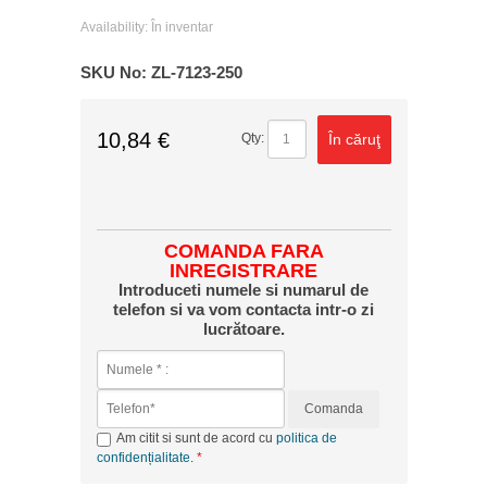
Availability:
În inventar
SKU No:
ZL-7123-250
10,84 €
În căruţ
Qty:
COMANDA FARA
INREGISTRARE
Introduceti numele si numarul de
telefon si va vom contacta intr-o zi
lucrătoare.
Comanda
Am citit si sunt de acord cu
politica de
confidențialitate
.