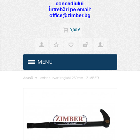
concediului.
Întrebări pe email:
office@zimber.bg
0,00 €
MENU
Acasă
Levier cu varf reglabil 250mm - ZIMBER