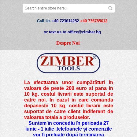
Call Us
+40 723614252
+40 735785612
or text us to office@zimber.bg
Despre Noi
La efectuarea unor cumpărături în
valoare de peste
200 euro si pana in
10 kg
, costul livrarii este suportat de
catre noi. In cazul in care comanda
depaseste 10 kg, costul livrarii este
suportat de catre client indiferent de
valoarea totala a produselor.
Suntem în concediu în perioada 27
iunie - 1 iulie ,telefoanele și comenzile
vor fi preluate după terminarea