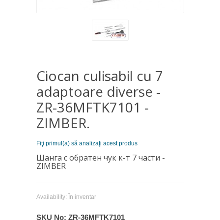
Ciocan culisabil cu 7
adaptoare diverse -
ZR-36MFTK7101 -
ZIMBER.
Fiţi primul(a) să analizaţi acest produs
Щанга с обратен чук к-т 7 части -
ZIMBER
Availability:
În inventar
SKU No:
ZR-36MFTK7101