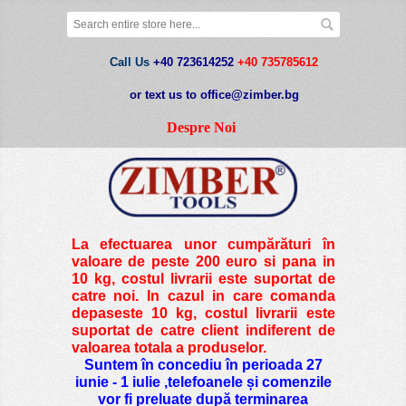
Call Us
+40 723614252
+40 735785612
or text us to office@zimber.bg
Despre Noi
La efectuarea unor cumpărături în
valoare de peste
200 euro si pana in
10 kg
, costul livrarii este suportat de
catre noi. In cazul in care comanda
depaseste 10 kg, costul livrarii este
suportat de catre client indiferent de
valoarea totala a produselor.
Suntem în concediu în perioada 27
iunie - 1 iulie ,telefoanele și comenzile
vor fi preluate după terminarea