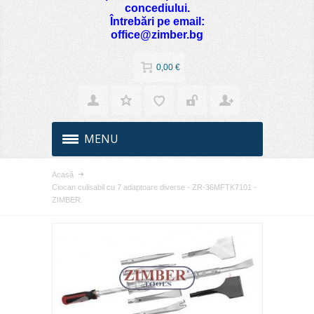
concediului.
Întrebări pe email:
office@zimber.bg
0,00 €
MENU
Acasă
Ciocan culisabil cu 7 adaptoare diverse - ZR-36MFTK7101 -
ZIMBER.