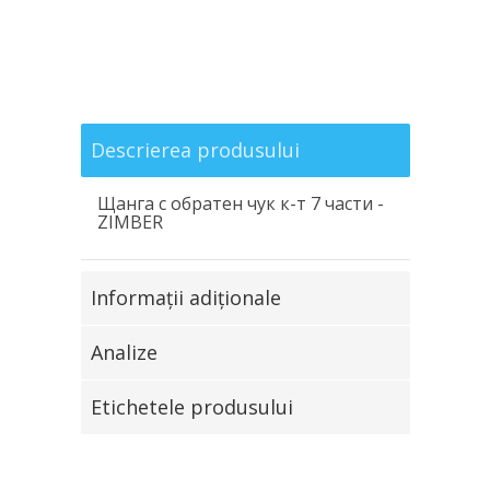
Descrierea produsului
Щанга с обратен чук к-т 7 части -
ZIMBER
Informaţii adiţionale
Analize
Etichetele produsului