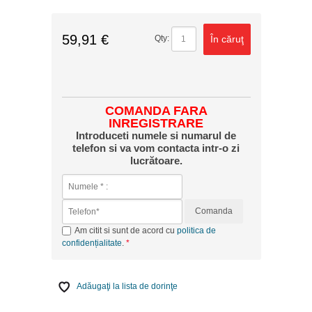
59,91 €
În căruţ
Qty:
COMANDA FARA
INREGISTRARE
Introduceti numele si numarul de
telefon si va vom contacta intr-o zi
lucrătoare.
Comanda
Am citit si sunt de acord cu
politica de
confidențialitate
.
Adăugaţi la lista de dorinţe