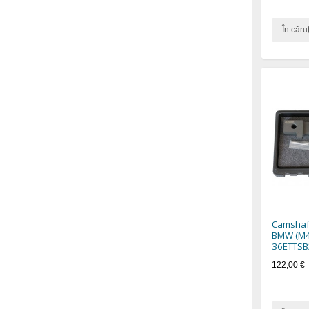
În căru
Camshaft
BMW (M4
36ETTSB
122,00 €