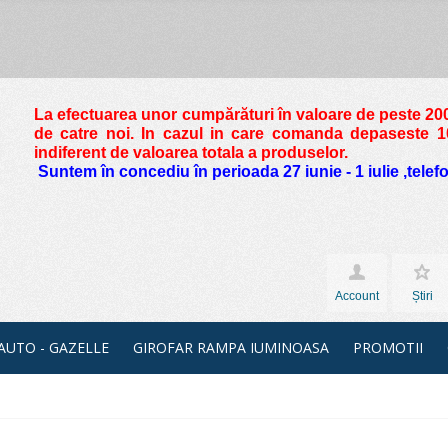
La efectuarea unor cumpărături în valoare de peste
200
de catre noi. In cazul in care comanda depaseste 10 
indiferent de valoarea totala a produselor.
Suntem în concediu în perioada 27 iunie - 1 iulie ,tele
Account
Știri
 AUTO - GAZELLE
GIROFAR RAMPA IUMINOASA
PROMOTII