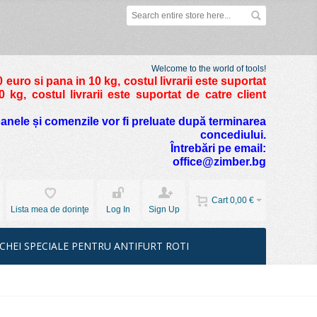
Welcome to the world of tools!
 euro si pana in 10 kg
, costul livrarii este suportat
kg, costul livrarii este suportat de catre client
foanele și comenzile vor fi preluate după terminarea
concediului.
Întrebări pe email:
office@zimber.bg
Cart
0,00 €
Lista mea de dorinţe
Log In
Sign Up
CHEI SPECIALE PENTRU ANTIFURT ROTI