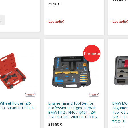
39,90 €
ţ
Epuizat(ă)
Epuizat(ă
Promotii
Wheel Holder (ZR-
Engine Timing Tool Set for
BMW M60
1) - ZIMBER TOOLS
Professional Engine Repair
Alignmen
BMW N42 / N46 / N46T - ZR-
Tool Kit
36ETTSB01 - ZIMBER TOOLS.
(ZR-36ET
TOOLS.
249,80 €