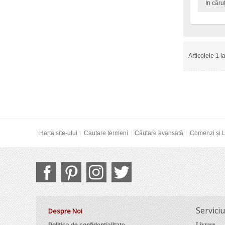
În căru
Articolele 1 l
Harta site-ului
Cautare termeni
Căutare avansată
Comenzi și L
Serviciu
Despre Noi
Livrare
Politica de confidențialitate