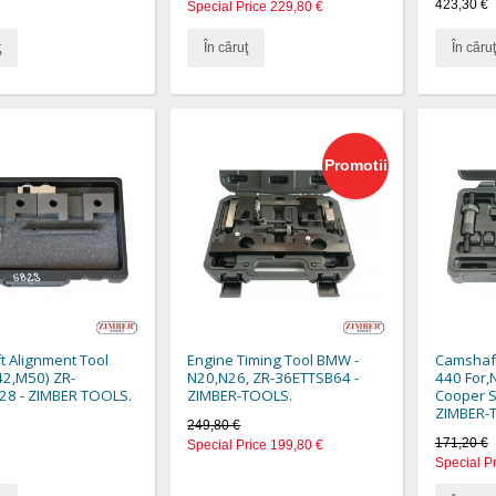
423,30 €
Special Price
229,80 €
ţ
În căruţ
În căruţ
Promotii
 Alignment Tool
Engine Timing Tool BMW -
Camshaft
2,M50) ZR-
N20,N26, ZR-36ETTSB64 -
440 For,
28 - ZIMBER TOOLS.
ZIMBER-TOOLS.
Cooper S
ZIMBER-
249,80 €
171,20 €
Special Price
199,80 €
Special P