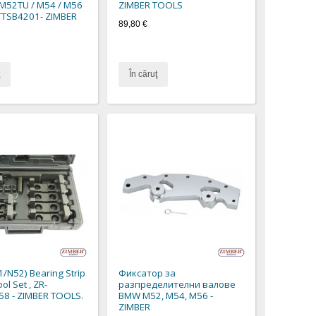
M52TU / M54 / M56
ZIMBER TOOLS
TTSB4201- ZIMBER
89,80 €
În căruţ
N52) Bearing Strip
Фиксатор за
ool Set , ZR-
разпределителни валове
58 - ZIMBER TOOLS.
BMW M52, M54, M56 -
ZIMBER