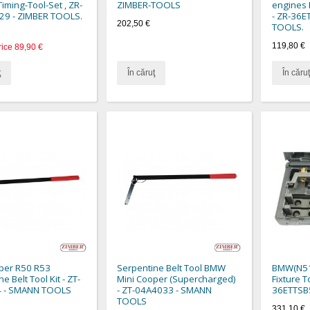
iming-Tool-Set , ZR-
ZIMBER-TOOLS
engines 
29 - ZIMBER TOOLS.
- ZR-36E
202,50 €
TOOLS.
119,80 €
rice
89,90 €
ţ
În căruţ
În căruţ
per R50 R53
Serpentine Belt Tool BMW
BMW(N51/
e Belt Tool Kit - ZT-
Mini Cooper (Supercharged)
Fixture T
 - SMANN TOOLS
- ZT-04A4033 - SMANN
36ETTSB
TOOLS
331,10 €