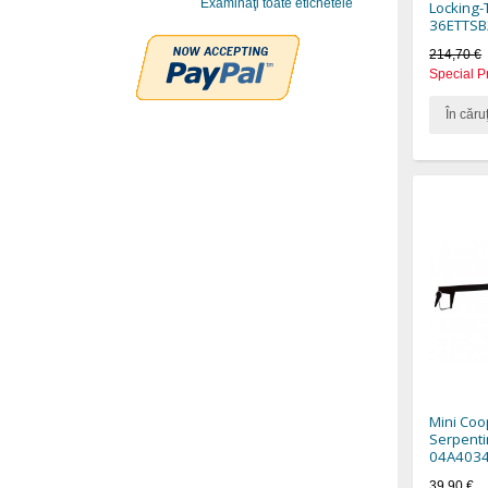
Examinaţi toate etichetele
Locking-T
36ETTSB
214,70 €
Special P
În căru
Mini Coo
Serpentin
04A4034
39,90 €