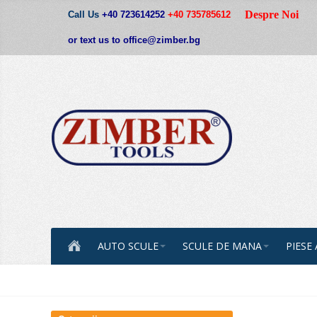
Despre Noi
Call Us
+40 723614252
+40 735785612
or text us to office@zimber.bg
AUTO SCULE
SCULE DE MANA
PIESE