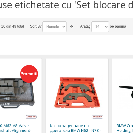
se etichetate cu 'Set blocare 
a 16 din 49 total
Sort By
Arătaţi
pe pagină
Promotii
-M62-V8-Valve-
К-т за зацепване на
BMW Cran
shaft-Alignment-
двигатели BMW N62 - N73 -
Holding 