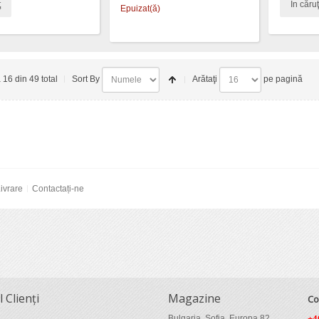
ţ
În căruţ
Epuizat(ă)
a 16 din 49 total
Sort By
Arătaţi
pe pagină
ivrare
Contactați-ne
l Clienți
Magazine
Co
Bulgaria, Sofia, Europa 82
+4