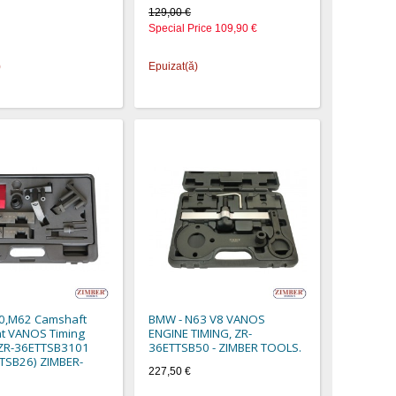
129,00 €
Special Price
109,90 €
)
Epuizat(ă)
,M62 Camshaft
BMW - N63 V8 VANOS
t VANOS Timing
ENGINE TIMING, ZR-
 -ZR-36ETTSB3101
36ETTSB50 - ZIMBER TOOLS.
TSB26) ZIMBER-
227,50 €