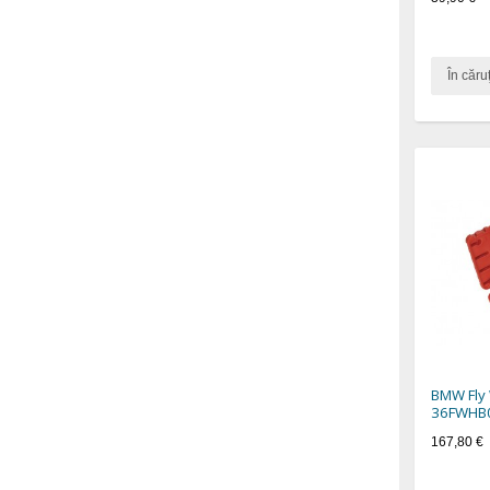
În căru
BMW Fly 
36FWHB0
167,80 €