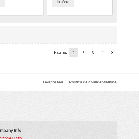
În căruţ
Pagina:
1
2
3
4
Despre Noi
Politica de confidențialitate
mpany Info
0 723614252