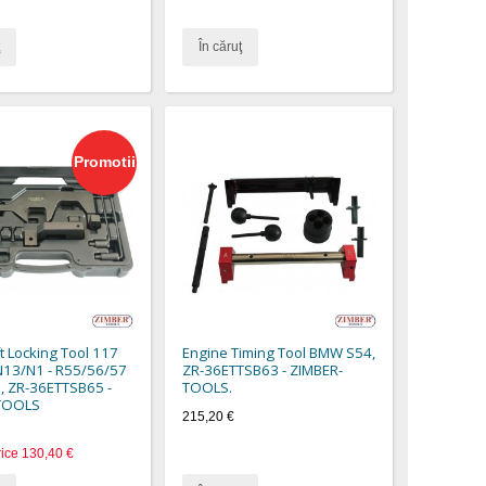
În căruţ
Promotii
 Locking Tool 117
Engine Timing Tool BMW S54,
N13/N1 - R55/56/57
ZR-36ETTSB63 - ZIMBER-
, ZR-36ETTSB65 -
TOOLS.
TOOLS
215,20 €
rice
130,40 €