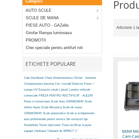
Produ
Categorii
AUTO SCULE
SCULE DE MANA
PIESE AUTO - GAZelle
Articolele 1 l
Girofar Rampa Iuminoasa
PROMOTII
Chei speciale pentru antifurt roti
ETICHETE POPULARE
Cale Distributie
Cheie Dinamometrica
Clichet - Antrenor
Compresmetru benzina
Cric crocodil
Detector Freon +
Lampa UV
Extractor rotule ( pivoti ) pentru vehicule
comerciale
FREZA PENTRU RECTIFICAT - ALEZAT
Prese si extractoare
Scule Auto JONNESWAY
Scule
Ieftine Aauto
Scule Mecanica
Scule de mana
JONNESWAY
Scule pneumatice
Scule si echipamente
auto profesionale pentru service
Set extractor tija
Surubelnite
Tester injectoare
Trusa rectificat scaune
BMW-M60
supape chiuloasa
Tubulare de IMPACT 1"
Cam-Cam