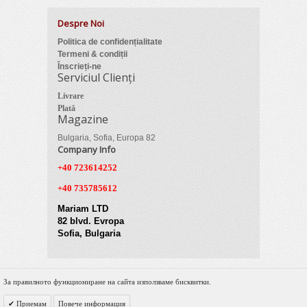
Despre Noi
Politica de confidențialitate
Termeni & condiții
Înscrieți-ne
Serviciul Clienți
Livrare
Plată
Magazine
Bulgaria, Sofia, Europa 82
Company Info
+40 723614252
+40 735785612
Mariam LTD
82 blvd. Evropa
Sofia, Bulgaria
За правилното функциониране на сайта използваме бисквитки.
© 2012 Zimber Tools. All Rights Reserved.
Приемам
Повече информация