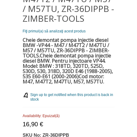
/ M57TU, ZR-36DIPPB -
ZIMBER-TOOLS
Fiţi primul(a) să analizaţi acest produs
Cheie demontat pompa injectie diesel
BMW -VP44 - M47 / M47T2 / M47TU /
M57 / M57TU, ZR-36DIPPB - ZIMBER-
TOOLS.Cheie demontat pompa injectie
diesel BMW
. Pentru injectoare VP44.
Model: BMW : 318TD, 320TD, 525D,
530D, 530, 318D, 320D E46 (1988-2005),
535 E60-E61 (2000-2006)
Cod motor:
M47, M47T2, M47TU, M57, M57TU.
Sign up to get notified when this product is back in
stock
Availability:
Epuizat(ă)
16,90 €
SKU No:
ZR-36DIPPB