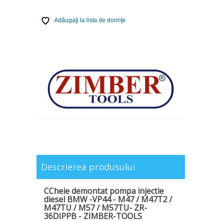
Adăugaţi la lista de dorinţe
Descrierea produsului
CCheie demontat pompa injectie
diesel BMW -VP44 - M47 / M47T2 /
M47TU / M57 / M57TU- ZR-
36DIPPB - ZIMBER-TOOLS