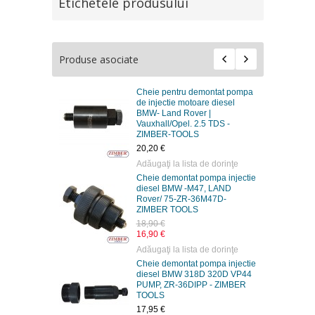
Etichetele produsului
Produse asociate
Cheie pentru demontat pompa
de injectie motoare diesel
BMW- Land Rover |
Vauxhall/Opel. 2.5 TDS -
ZIMBER-TOOLS
20,20 €
Adăugaţi la lista de dorinţe
Cheie demontat pompa injectie
diesel BMW -M47, LAND
Rover/ 75-ZR-36M47D-
ZIMBER TOOLS
18,90 €
16,90 €
Adăugaţi la lista de dorinţe
Cheie demontat pompa injectie
diesel BMW 318D 320D VP44
PUMP, ZR-36DIPP - ZIMBER
TOOLS
17,95 €