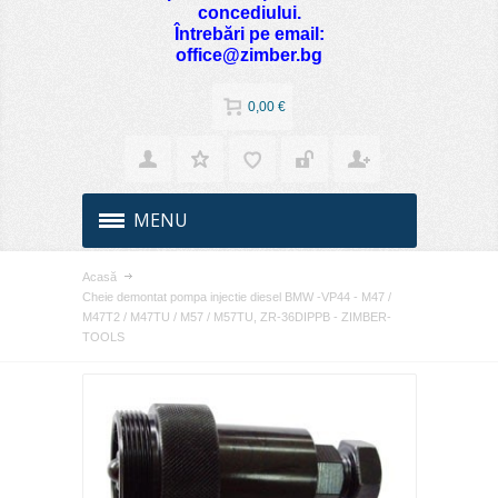
concediului.
Întrebări pe email:
office@zimber.bg
0,00 €
MENU
Acasă
Cheie demontat pompa injectie diesel BMW -VP44 - M47 /
M47T2 / M47TU / M57 / M57TU, ZR-36DIPPB - ZIMBER-
TOOLS