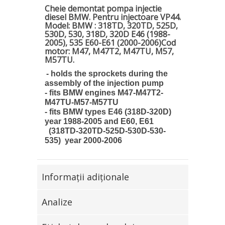
Cheie demontat pompa injectie
diesel BMW
. Pentru injectoare VP44.
Model: BMW : 318TD, 320TD, 525D,
530D, 530, 318D, 320D E46 (1988-
2005), 535 E60-E61 (2000-2006)
Cod
motor: M47, M47T2, M47TU, M57,
M57TU.
- holds the sprockets during the
assembly of the injection pump
- fits BMW engines M47-M47T2-
M47TU-M57-M57TU
- fits BMW types E46 (318D-320D)
year 1988-2005 and E60, E61
(318TD-320TD-525D-530D-530-
535) year 2000-2006
Informaţii adiţionale
Analize