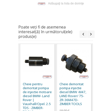
Adăugaţi la lista de dorinţe
Poate veţi fi de asemenea
interesat(ă) în următorul(ele)
produs(e)
Cheie de
pompa inj
diesel B
Cheie pentru
Cheie demontat
320D VP4
demontat pompa
pompa injectie
ZR-36DIPP
de injectie motoare
diesel BMW -M47,
ZIMBER 
diesel BMW- Land
LAND Rover/ 75-
17,95 €
Rover |
ZR-36M47D-
Vauxhall/Opel. 2.5
ZIMBER TOOLS
TDS - ZIMBER-
18,90 €