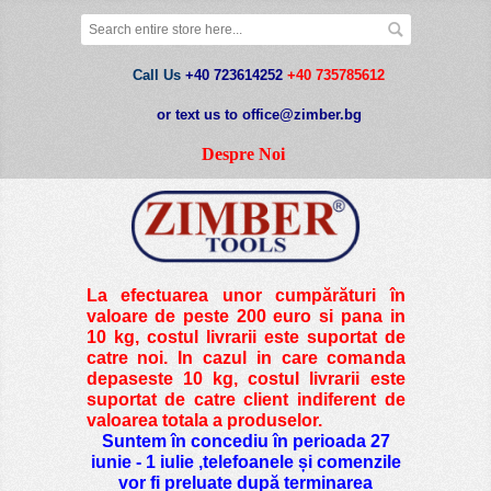
Call Us
+40 723614252
+40 735785612
or text us to office@zimber.bg
Despre Noi
La efectuarea unor cumpărături în
valoare de peste
200 euro si pana in
10 kg
, costul livrarii este suportat de
catre noi. In cazul in care comanda
depaseste 10 kg, costul livrarii este
suportat de catre client indiferent de
valoarea totala a produselor.
Suntem în concediu în perioada 27
iunie - 1 iulie ,telefoanele și comenzile
vor fi preluate după terminarea