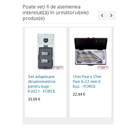
Poate veţi fi de asemenea
interesat(ă) în următorul(ele)
produs(e)
Set Chei b
(dinamome
3/8 4buc.
Set adaptoare
Chei Fixe x Chei
Nm, 16 -m
dinamometrice
Fixe 6-22-mm 6
Nm, 21- 
pentru bujii -
buc. - FORCE
- ZIMBER
K3021 - FORCE
22,94 €
68,90 €
33,69 €