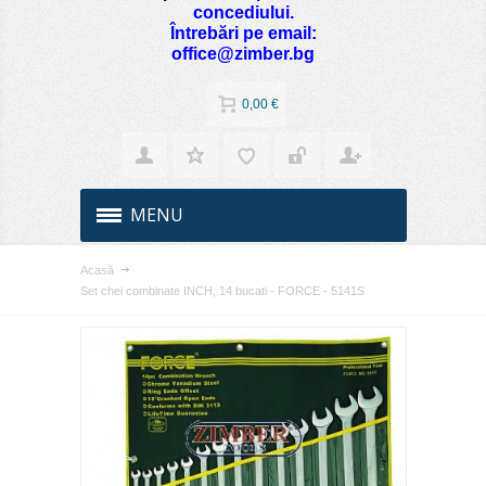
concediului.
Întrebări pe email:
office@zimber.bg
0,00 €
MENU
Acasă
Set chei combinate INCH, 14 bucati - FORCE - 5141S