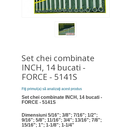
Set chei combinate
INCH, 14 bucati -
FORCE - 5141S
Fiţi primul(a) să analizaţi acest produs
Set chei combinate INCH, 14 bucati -
FORCE - 5141S
Dimensiuni 5/16"; 3/8"; 7/16"; 1/2";
9/16"; 5/8"; 11/16"; 3/4"; 13/16"; 7/8";
15/16"; 1"; 1-1/8"; 1-1/4"