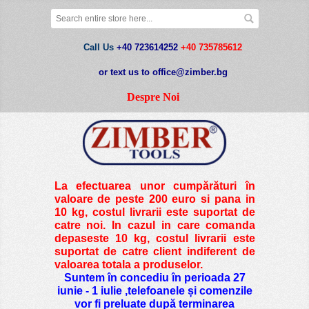
Call Us
+40 723614252
+40 735785612
or text us to office@zimber.bg
Despre Noi
La efectuarea unor cumpărături în
valoare de peste
200 euro si pana in
10 kg
, costul livrarii este suportat de
catre noi. In cazul in care comanda
depaseste 10 kg, costul livrarii este
suportat de catre client indiferent de
valoarea totala a produselor.
Suntem în concediu în perioada 27
iunie - 1 iulie ,telefoanele și comenzile
vor fi preluate după terminarea