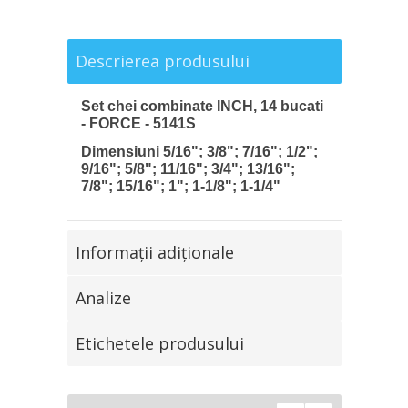
Descrierea produsului
Set chei combinate INCH, 14 bucati
- FORCE - 5141S
Dimensiuni 5/16"; 3/8"; 7/16"; 1/2";
9/16"; 5/8"; 11/16"; 3/4"; 13/16";
7/8"; 15/16"; 1"; 1-1/8"; 1-1/4"
Informaţii adiţionale
Analize
Etichetele produsului