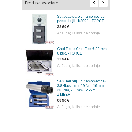
Produse asociate
Set adaptoare dinamometrice
pentru bujii - K3021 - FORCE
33,69 €
Adăugaţi la lista de dorinţe
Chei Fixe x Chei Fixe 6-22-mm
6 buc. - FORCE
22,94 €
Adăugaţi la lista de dorinţe
Set Chei bujii (dinamometrice)
3/8 4buc. mm -19 Nm, 16 -mm -
20- Nm, 21- mm. -25Nm -
ZIMBER
68,90 €
Adăugaţi la lista de dorinţe