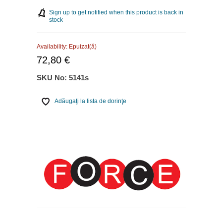
Sign up to get notified when this product is back in
stock
Availability:
Epuizat(ă)
72,80 €
SKU No:
5141s
Adăugaţi la lista de dorinţe