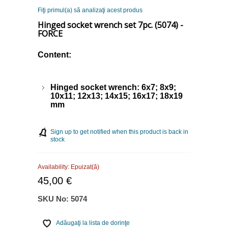
Fiţi primul(a) să analizaţi acest produs
Hinged socket wrench set 7pc. (5074) -
FORCE
Content:
Hinged socket wrench: 6x7; 8x9;
10x11; 12x13; 14x15; 16x17; 18x19
mm
Sign up to get notified when this product is back in
stock
Availability:
Epuizat(ă)
45,00 €
SKU No:
5074
Adăugaţi la lista de dorinţe