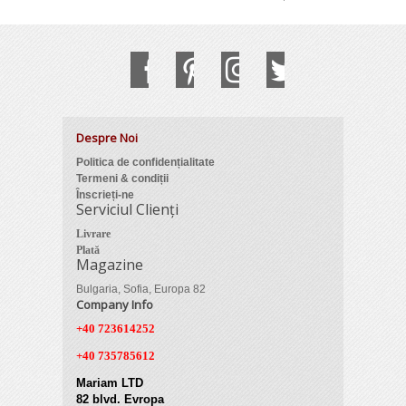
Despre Noi
Politica de confidențialitate
Termeni & condiții
Înscrieți-ne
Serviciul Clienți
Livrare
Plată
Magazine
Bulgaria, Sofia, Europa 82
Company Info
+40 723614252
+40 735785612
Mariam LTD
82 blvd. Evropa