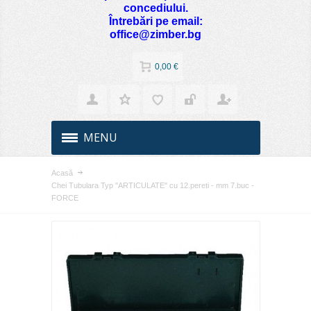
concediului.
Întrebări pe email:
office@zimber.bg
0,00 €
MENU
Acasă
Chei Tubulara Typ "ARTICULATE" cu 12.pereti - mm 7.buc -
FORCE