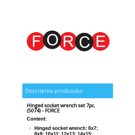
Descrierea produsului
Hinged socket wrench set 7pc.
(5074) - FORCE
Content:
Hinged socket wrench: 6x7;
8x9; 10x11; 12x13; 14x15;