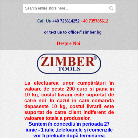
Call Us
+40 723614252
+40 735785612
or text us to office@zimber.bg
Despre Noi
La efectuarea unor cumpărături în
valoare de peste
200 euro si pana in
10 kg
, costul livrarii este suportat de
catre noi. In cazul in care comanda
depaseste 10 kg, costul livrarii este
suportat de catre client indiferent de
valoarea totala a produselor.
Suntem în concediu în perioada 27
iunie - 1 iulie ,telefoanele și comenzile
vor fi preluate după terminarea