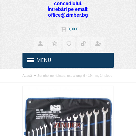
concediului.
Întrebări pe email:
office@zimber.bg
0,00 €
MENU
Acasă
Set chei combinate, extra lungi 6 - 19 mm, 14 piese