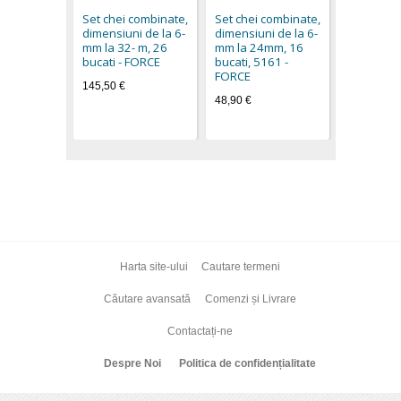
6-19 mm.
Set chei combinate,
Set chei combinate,
BGS techn
dimensiuni de la 6-
dimensiuni de la 6-
14,90 €
mm la 32- m, 26
mm la 24mm, 16
bucati - FORCE
bucati, 5161 -
FORCE
145,50 €
48,90 €
Harta site-ului
Cautare termeni
Căutare avansată
Comenzi și Livrare
Contactați-ne
Despre Noi
Politica de confidențialitate