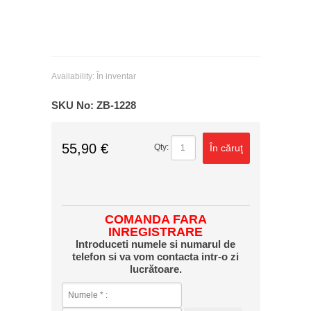
Availability:
În inventar
SKU No:
ZB-1228
55,90 €
În căruţ
Qty:
COMANDA FARA
INREGISTRARE
Introduceti numele si numarul de
telefon si va vom contacta intr-o zi
lucrătoare.