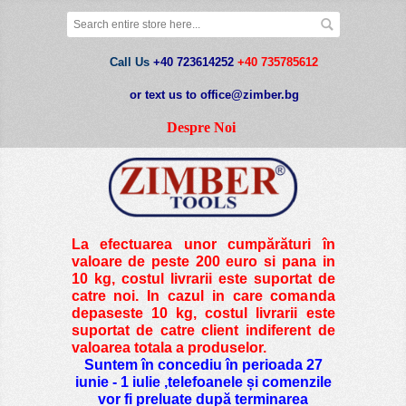
Call Us
+40 723614252
+40 735785612
or text us to office@zimber.bg
Despre Noi
La efectuarea unor cumpărături în
valoare de peste
200 euro si pana in
10 kg
, costul livrarii este suportat de
catre noi. In cazul in care comanda
depaseste 10 kg, costul livrarii este
suportat de catre client indiferent de
valoarea totala a produselor.
Suntem în concediu în perioada 27
iunie - 1 iulie ,telefoanele și comenzile
vor fi preluate după terminarea