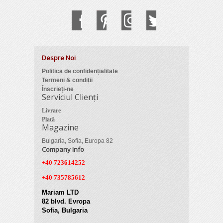
Despre Noi
Politica de confidențialitate
Termeni & condiții
Înscrieți-ne
Serviciul Clienți
Livrare
Plată
Magazine
Bulgaria, Sofia, Europa 82
Company Info
+40 723614252
+40 735785612
Mariam LTD
82 blvd. Evropa
Sofia, Bulgaria