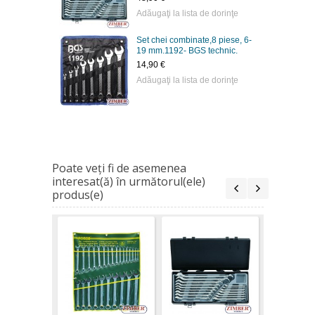
Adăugaţi la lista de dorinţe
Set chei combinate,8 piese, 6-
19 mm.1192- BGS technic.
14,90 €
Adăugaţi la lista de dorinţe
Poate veţi fi de asemenea
interesat(ă) în următorul(ele)
produs(e)
Set chei
combinate