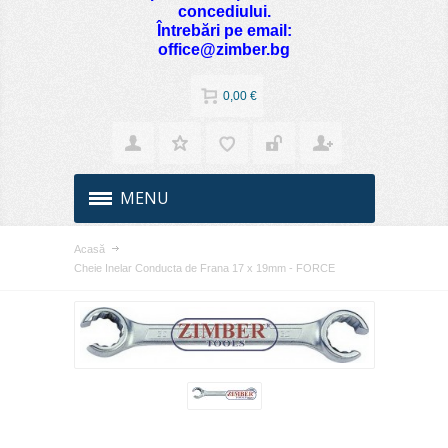
concediului.
Întrebări pe email:
office@zimber.bg
0,00 €
MENU
Acasă
Cheie Inelar Conducta de Frana 17 x 19mm - FORCE