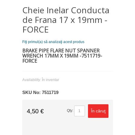
Cheie Inelar Conducta
de Frana 17 x 19mm -
FORCE
Fiţi primul(a) să analizaţi acest produs
BRAKE PIPE FLARE NUT SPANNER
WRENCH 17MM X 19MM -7511719-
FORCE
Availability:
În inventar
SKU No:
7511719
4,50 €
În căruţ
Qty: