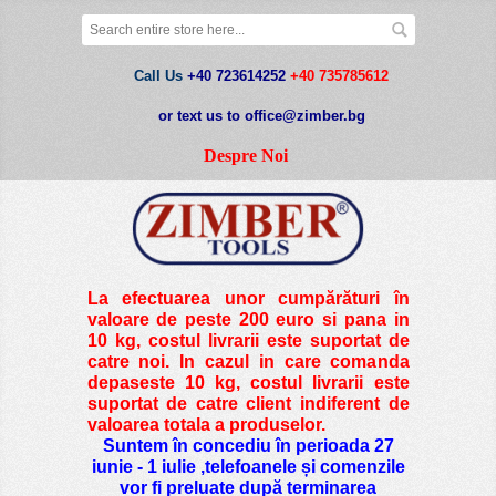
Call Us
+40 723614252
+40 735785612
or text us to office@zimber.bg
Despre Noi
La efectuarea unor cumpărături în
valoare de peste
200 euro si pana in
10 kg
, costul livrarii este suportat de
catre noi. In cazul in care comanda
depaseste 10 kg, costul livrarii este
suportat de catre client indiferent de
valoarea totala a produselor.
Suntem în concediu în perioada 27
iunie - 1 iulie ,telefoanele și comenzile
vor fi preluate după terminarea