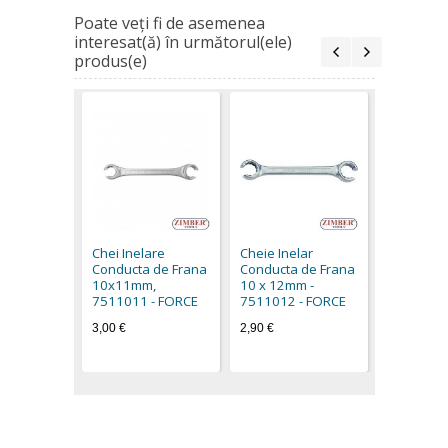
Poate veţi fi de asemenea
interesat(ă) în următorul(ele)
produs(e)
Cheie Ine
Conducta 
11х13m
Chei Inelare
Cheie Inelar
-7511113
Conducta de Frana
Conducta de Frana
3,30 €
10х11mm,
10 x 12mm -
7511011 - FORCE
7511012 - FORCE
3,00 €
2,90 €