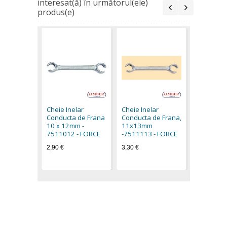
interesat(ă) în următorul(ele)
produs(e)
Cheie Ine
Conducta
12X14mm
Cheie Inelar
Cheie Inelar
145mmL,7
Conducta de Frana
Conducta de Frana,
Force
10 x 12mm -
11х13mm
3,30 €
7511012 - FORCE
-7511113 - FORCE
2,90 €
3,30 €