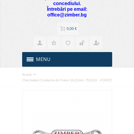
concediului.
Întrebări pe email:
office@zimber.bg
0,00 €
MENU
Acasă
Chei Inelare Conducta de Frana 10х11mm, 7511011 - FORCE