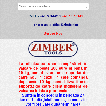
Call Us
+40 723614252
+40 735785612
or text us to office@zimber.bg
Despre Noi
La efectuarea unor cumpărături în
valoare de peste
200 euro si pana in
10 kg
, costul livrarii este suportat de
catre noi. In cazul in care comanda
depaseste 10 kg, costul livrarii este
suportat de catre client indiferent de
valoarea totala a produselor.
Suntem în concediu în perioada 27
iunie - 1 iulie ,telefoanele și comenzile
vor fi preluate după terminarea