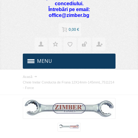
concediului.
Întrebări pe email:
office@zimber.bg
0,00 €
MENU
Acasă
Cheie Inelar Conducta de Frana 12X14mm-145mmL,7511214
- Force