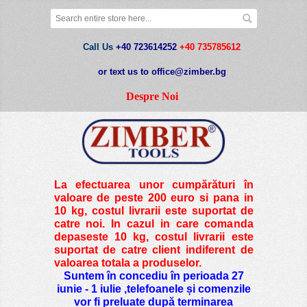
Call Us
+40 723614252
+40 735785612
or text us to office@zimber.bg
Despre Noi
La efectuarea unor cumpărături în
valoare de peste
200 euro si pana in
10 kg
, costul livrarii este suportat de
catre noi. In cazul in care comanda
depaseste 10 kg, costul livrarii este
suportat de catre client indiferent de
valoarea totala a produselor.
Suntem în concediu în perioada 27
iunie - 1 iulie ,telefoanele și comenzile
vor fi preluate după terminarea