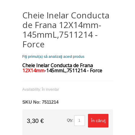
Cheie Inelar Conducta
de Frana 12X14mm-
145mmL,7511214 -
Force
Fiţi primul(a) să analizaţi acest produs
Cheie Inelar Conducta de Frana
12X14mm
-145mmL,7511214 - Force
Availability:
În inventar
SKU No:
7511214
3,30 €
În căruţ
Qty: