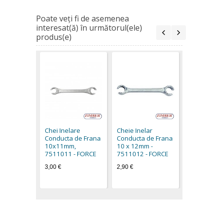
Poate veţi fi de asemenea
interesat(ă) în următorul(ele)
produs(e)
Cheie Ine
Conducta 
11х13m
Chei Inelare
Cheie Inelar
-7511113
Conducta de Frana
Conducta de Frana
3,30 €
10х11mm,
10 x 12mm -
7511011 - FORCE
7511012 - FORCE
3,00 €
2,90 €