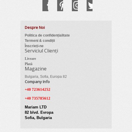
Despre Noi
Politica de confidențialitate
Termeni & condiții
Înscrieți-ne
Serviciul Clienți
Livrare
Plată
Magazine
Bulgaria, Sofia, Europa 82
Company Info
+40 723614252
+40 735785612
Mariam LTD
82 blvd. Evropa
Sofia, Bulgaria