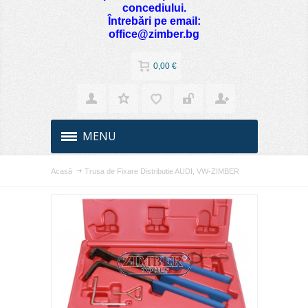
concediului.
Întrebări pe email:
office@zimber.bg
0,00 €
MENU
Acasă
Trusa de Fixare Distributie AUDI, VW-ZIMBER