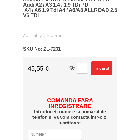
Audi A2 / A3 1.4 / 1.9 TDi PD
A4 / A6 1.9 Tdi A4 / A6/A8 ALLROAD 2.5
V6 TDi
Availability:
În inventar
SKU No:
ZL-7231
45,55 €
În căruţ
Qty:
COMANDA FARA
INREGISTRARE
Introduceti numele si numarul de
telefon si va vom contacta intr-o zi
lucrătoare.