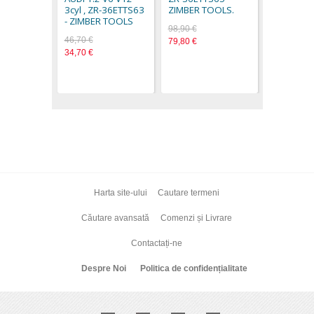
3cyl , ZR-36ETTS63
ZIMBER TOOLS.
7,30 €
- ZIMBER TOOLS
98,90 €
46,70 €
79,80 €
34,70 €
Harta site-ului
Cautare termeni
Căutare avansată
Comenzi și Livrare
Contactați-ne
Despre Noi
Politica de confidențialitate