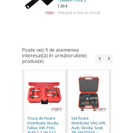
- ZIMBER TOOLS.
7,30 €
Adăugaţi la lista de dorinţe
Poate veţi fi de asemenea
interesat(ă) în următorul(ele)
produs(e)
Rigla pen
arborele 
AUDI, VW 2
Trusa de Fixare
Set fixare
2.9 litri (
Distributie Skoda,
distributie VAG-VW,
2005) - ZR
Fabia, VW, Polo.
Audi, Skoda, Seat,
36ETTS10
AUDI 1.2 V6 V12
ZR-36ETTS65 -
ZIMBER T