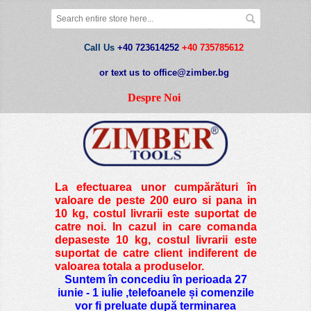
Call Us
+40 723614252
+40 735785612
or text us to office@zimber.bg
Despre Noi
La efectuarea unor cumpărături în
valoare de peste
200 euro si pana in
10 kg
, costul livrarii este suportat de
catre noi. In cazul in care comanda
depaseste 10 kg, costul livrarii este
suportat de catre client indiferent de
valoarea totala a produselor.
Suntem în concediu în perioada 27
iunie - 1 iulie ,telefoanele și comenzile
vor fi preluate după terminarea