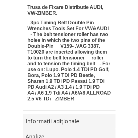
Trusa de Fixare Distributie AUDI,
VW-ZIMBER.
3pc Timing Belt Double Pin
Wrenches Tools Set For VW&AUDI
- The belt tensioner roller has two
holes in which the two pins of the
Double-Pin V159- ,VAG 3387,
T10020 are inserted allowing them
to turn the belt tensioner roller
and to tension the timing belt. - For
use on: Lupo. Polo 1.4 TDi PD Golf,
Bora, Polo 1.9 TDi PD Beetle,
Sharan 1.9 TDi PD Passat 1.9 TDi
PD Audi A2 / A3 1.4 / 1.9 TDi PD
A4 / A6 1.9 Tdi A4 / A6/A8 ALLROAD
2.5 V6 TDi ZIMBER
Informaţii adiţionale
Analize