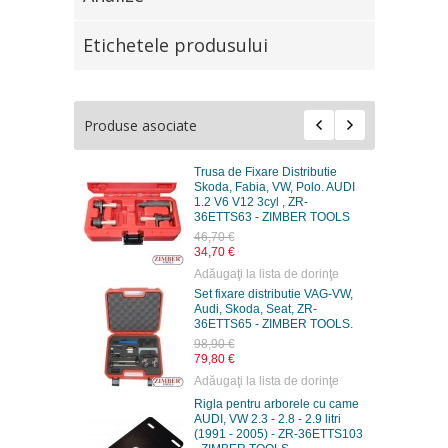
Etichetele produsului
Produse asociate
Trusa de Fixare Distributie
Skoda, Fabia, VW, Polo. AUDI
1.2 V6 V12 3cyl , ZR-
36ETTS63 - ZIMBER TOOLS
46,70 €
34,70 €
Adăugaţi la lista de dorinţe
Set fixare distributie VAG-VW,
Audi, Skoda, Seat, ZR-
36ETTS65 - ZIMBER TOOLS.
98,90 €
79,80 €
Adăugaţi la lista de dorinţe
Rigla pentru arborele cu came
AUDI, VW 2.3 - 2.8 - 2.9 litri
(1991 - 2005) - ZR-36ETTS103