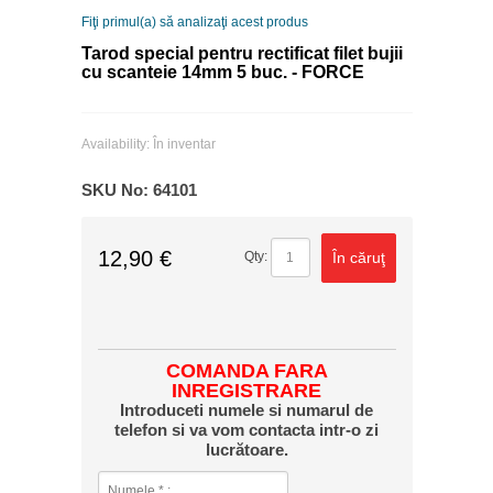
Fiţi primul(a) să analizaţi acest produs
Tarod special pentru rectificat filet bujii
cu scanteie 14mm 5 buc. - FORCE
Availability:
În inventar
SKU No:
64101
12,90 €
În căruţ
Qty:
COMANDA FARA
INREGISTRARE
Introduceti numele si numarul de
telefon si va vom contacta intr-o zi
lucrătoare.