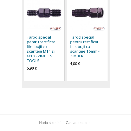
Tarod spe
pentru rec
filet bujii 
Tarod special
Tarod special
scanteie 
pentru rectificat
pentru rectificat
buc. - ZI
filet bujii cu
filet bujii cu
12,60 €
scanteie M14 si
scanteie 16mm -
M18 - ZIMBER-
ZIMBER
TOOLS
4,00 €
5,90 €
Harta site-ului
Cautare termeni