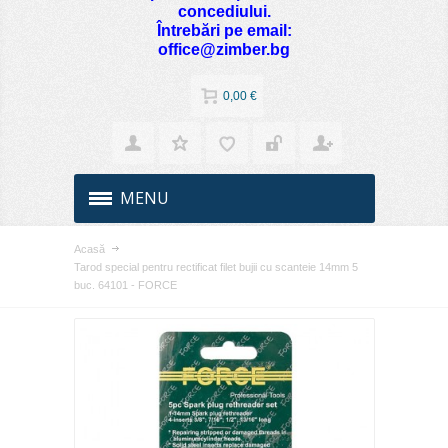
concediului.
Întrebări pe email:
office@zimber.bg
0,00 €
MENU
Acasă
Tarod special pentru rectificat filet bujii cu scanteie 14mm 5
buc. 64101 - FORCE