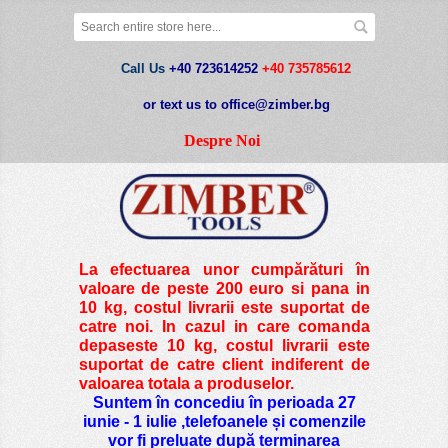
Call Us
+40 723614252
+40 735785612
or text us to office@zimber.bg
Despre Noi
La efectuarea unor cumpărături în
valoare de peste
200 euro si pana in
10 kg
, costul livrarii este suportat de
catre noi. In cazul in care comanda
depaseste 10 kg, costul livrarii este
suportat de catre client indiferent de
valoarea totala a produselor.
Suntem în concediu în perioada 27
iunie - 1 iulie ,telefoanele și comenzile
vor fi preluate după terminarea