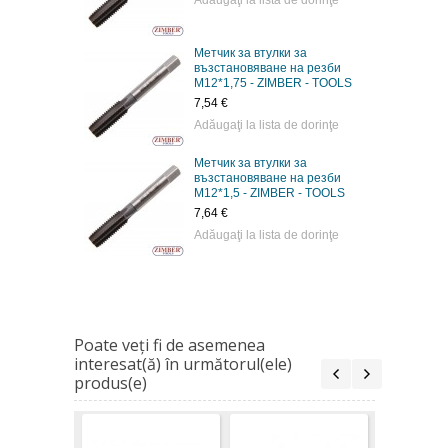
Метчик за втулки за
възстановяване на резби
M12*1,75 - ZIMBER - TOOLS
7,54 €
Adăugaţi la lista de dorinţe
Метчик за втулки за
възстановяване на резби
M12*1,5 - ZIMBER - TOOLS
7,64 €
Adăugaţi la lista de dorinţe
Poate veţi fi de asemenea
interesat(ă) în următorul(ele)
produs(e)