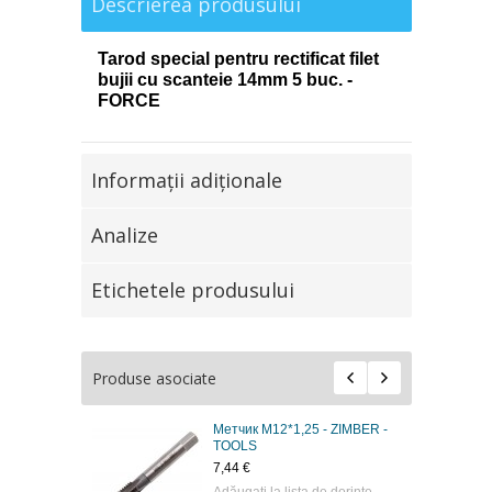
Descrierea produsului
Tarod special pentru rectificat filet
bujii cu scanteie 14mm 5 buc. -
FORCE
Informaţii adiţionale
Analize
Etichetele produsului
Produse asociate
Метчик M12*1,25 - ZIMBER -
TOOLS
7,44 €
Adăugaţi la lista de dorinţe