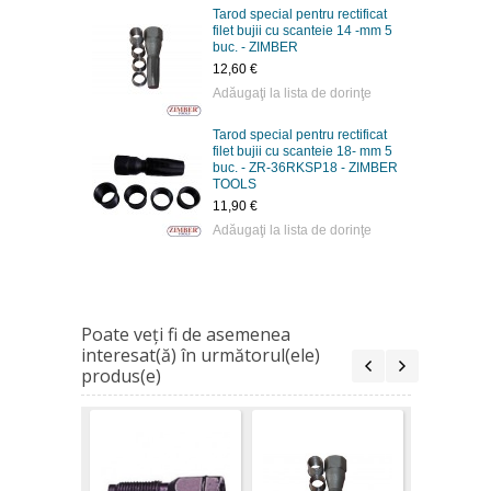
Tarod special pentru rectificat
filet bujii cu scanteie 14 -mm 5
buc. - ZIMBER
12,60 €
Adăugaţi la lista de dorinţe
Tarod special pentru rectificat
filet bujii cu scanteie 18- mm 5
buc. - ZR-36RKSP18 - ZIMBER
TOOLS
11,90 €
Adăugaţi la lista de dorinţe
Poate veţi fi de asemenea
interesat(ă) în următorul(ele)
produs(e)