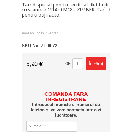
Tarod special pentru rectificat filet bujii
cu scanteie M14 si M18 - ZIMBER.
Tarod
pentru bujii auto.
Availability:
În inventar
SKU No:
ZL-6072
5,90 €
În căruţ
Qty:
COMANDA FARA
INREGISTRARE
Introduceti numele si numarul de
telefon si va vom contacta intr-o zi
lucrătoare.