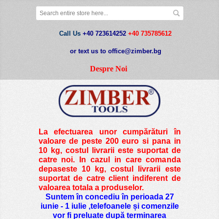
Call Us
+40 723614252
+40 735785612
or text us to office@zimber.bg
Despre Noi
La efectuarea unor cumpărături în
valoare de peste
200 euro si pana in
10 kg
, costul livrarii este suportat de
catre noi. In cazul in care comanda
depaseste 10 kg, costul livrarii este
suportat de catre client indiferent de
valoarea totala a produselor.
Suntem în concediu în perioada 27
iunie - 1 iulie ,telefoanele și comenzile
vor fi preluate după terminarea