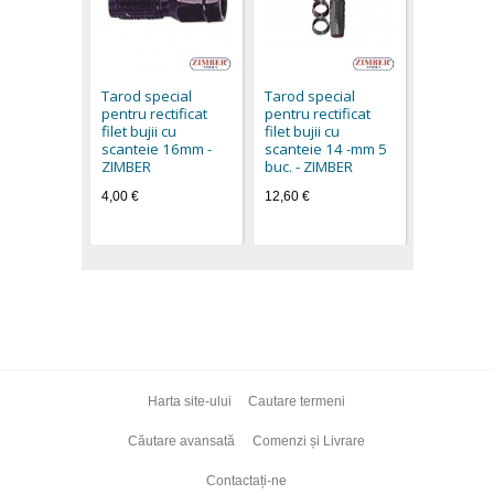
Tarod spe
pentru rec
filet bujii 
Tarod special
Tarod special
scanteie 
pentru rectificat
pentru rectificat
buc. - ZR-
filet bujii cu
filet bujii cu
36RKSP18
scanteie 16mm -
scanteie 14 -mm 5
ZIMBER 
ZIMBER
buc. - ZIMBER
11,90 €
4,00 €
12,60 €
Harta site-ului
Cautare termeni
Căutare avansată
Comenzi și Livrare
Contactați-ne