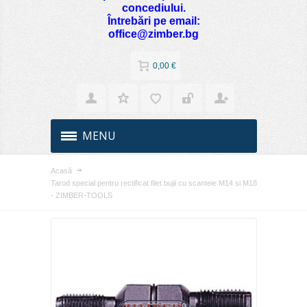
concediului.
Întrebări pe email:
office@zimber.bg
0,00 €
MENU
Acasă
Tarod special pentru rectificat filet bujii cu scanteie M14 si M18
- ZIMBER-TOOLS