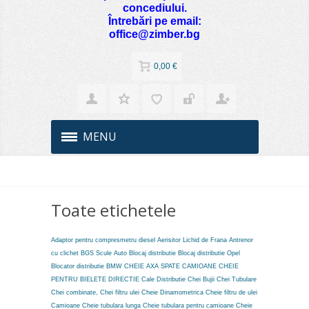
concediului.
Întrebări pe email:
office@zimber.bg
0,00 €
MENU
Toate etichetele
Adaptor pentru compresmetru diesel
Aerisitor Lichid de Frana
Antrenor
cu clichet
BGS Scule Auto
Blocaj distributie
Blocaj distributie Opel
Blocator distributie BMW
CHEIE AXA SPATE CAMIOANE
CHEIE
PENTRU BIELETE DIRECTIE
Cale Distributie
Chei Bujii
Chei Tubulare
Chei combinate,
Chei filtru ulei
Cheie Dinamometrica
Cheie filtru de ulei
Camioane
Cheie tubulara lunga
Cheie tubulara pentru camioane
Cheie