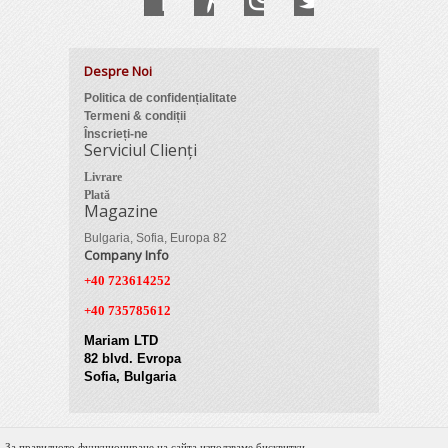
Despre Noi
Politica de confidențialitate
Termeni & condiții
Înscrieți-ne
Serviciul Clienți
Livrare
Plată
Magazine
Bulgaria, Sofia, Europa 82
Company Info
+40 723614252
+40 735785612
Mariam LTD
82 blvd. Evropa
Sofia, Bulgaria
За правилното функциониране на сайта използваме бисквитки.