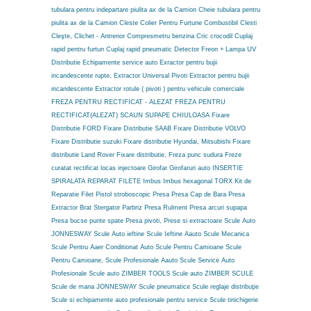
tubulara pentru indepartare piulita ax de la Camion
Cheie tubulara pentru
piulita ax de la Camion
Cleste Colier Pentru Furtune Combustibil
Clesti
Cleşte,
Clichet - Antrenor
Compresmetru benzina
Cric crocodil
Cuplaj
rapid pentru furtun
Cuplaj rapid pneumatic
Detector Freon + Lampa UV
Distributie
Echipamente service auto
Exractor pentru bujii
incandescente rupte,
Extractor Universal Pivoti
Extractor pentru bujii
incandescente
Extractor rotule ( pivoti ) pentru vehicule comerciale
FREZA PENTRU RECTIFICAT - ALEZAT
FREZA PENTRU
RECTIFICAT(ALEZAT) SCAUN SUPAPE CHIULOASA
Fixare
Distributie FORD
Fixare Distributie SAAB
Fixare Distributie VOLVO
Fixare Distributie suzuki
Fixare distributie Hyundai, Mitsubishi
Fixare
distributie Land Rover
Fixare distributie,
Freza punc sudura
Freze
curatat rectificat locas injectoare
Girofar
Girofaruri auto
INSERTIE
SPIRALATA REPARAT FILETE
Imbus
Imbus hexagonal TORX
Kit de
Reparatie Filet
Pistol stroboscopic
Presa
Presa Cap de Bara
Presa
Extractor Brat Stergator Parbriz
Presa Rulment
Presa arcuri supapa
Presa bucse punte spate
Presa pivoti,
Prese si extractoare
Scule Auto
JONNESWAY
Scule Auto ieftine
Scule Ieftine Aauto
Scule Mecanica
Scule Pentru Aaer Conditionat Auto
Scule Pentru Camioane
Scule
Pentru Camioane,
Scule Profesionale Aauto
Scule Service Auto
Profesionale
Scule auto ZIMBER TOOLS
Scule auto ZIMBER SCULE
Scule de mana JONNESWAY
Scule pneumatice
Scule reglaje distribuţie
Scule si echipamente auto profesionale pentru service
Scule tinichigerie