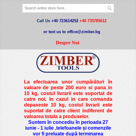
Call Us
+40 723614252
+40 735785612
or text us to office@zimber.bg
Despre Noi
La efectuarea unor cumpărături în
valoare de peste
200 euro si pana in
10 kg
, costul livrarii este suportat de
catre noi. In cazul in care comanda
depaseste 10 kg, costul livrarii este
suportat de catre client indiferent de
valoarea totala a produselor.
Suntem în concediu în perioada 27
iunie - 1 iulie ,telefoanele și comenzile
vor fi preluate după terminarea