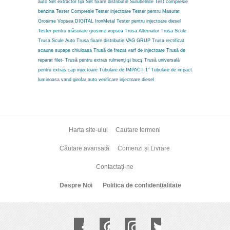
auto
Set extractor tija
Set fixare distributie
Surubelnite
Test compresie
benzina
Tester Compresie
Tester injectoare
Tester pentru Masurat
Grosime Vopsea DIGITAL IronMetal
Tester pentru injectoare diesel
Tester pentru măsurare grosime vopsea
Trusa Alternator
Trusa Scule
Trusa Scule Auto
Trusa fixare distributie VAG GRUP
Trusa rectificat
scaune supape chiuloasa
Trusă de frezat varf de injectoare
Trusă de
reparat filet-
Trusă pentru extras rulmenţi şi bucş
Trusă universală
pentru extras cap injectoare
Tubulare de IMPACT 1"
Tubulare de impact
luminoasa
vand girofar auto
verificare injectoare diesel
Harta site-ului
Cautare termeni
Căutare avansată
Comenzi și Livrare
Contactați-ne
Despre Noi
Politica de confidențialitate