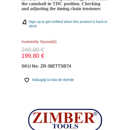
the camshaft in TDC position.
Checking
and adjusting the timing chain tensioner.
Sign up to get notified when this product is back in
stock
Availability:
Epuizat(ă)
249,80 €
199,80 €
SKU No:
ZR-36ETTSB74
Adăugaţi la lista de dorinţe