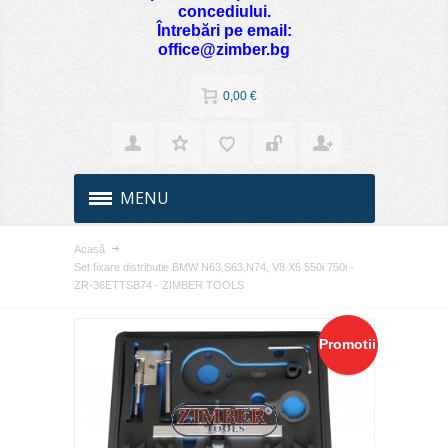
concediului.
Întrebări pe email:
office@zimber.bg
0,00 €
MENU
Acasă
Set fixare distributie BMW N63,S63,N74, V8 X6 550i 750i -
ZR-36ETTSB74 - ZIMBER TOOLS
Promotii