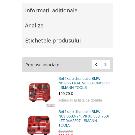
Informaţii adiţionale
Analize
Etichetele produsului
Produse asociate
ie BMW -
Set fixare distributie BMW
36ETTSB37
N63/S63 4.4L V8 - ZT-04A2350
- SMANN TOOLS
199,70 €
 dorinţe
Adăugaţi la lista de dorinţe
tie BMW N63
Set fixare distributie BMW
6ETTSB50 -
N63,S63,N74, V8 X6 550i 750i
- ZT-04A2307 - SMANN-
TOOLS.
139,80 €
 dorinţe