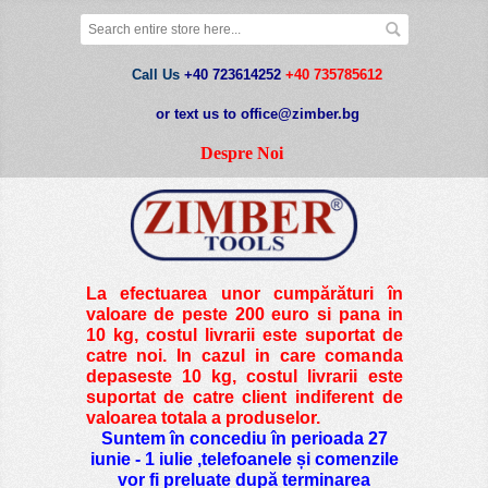
Call Us
+40 723614252
+40 735785612
or text us to office@zimber.bg
Despre Noi
La efectuarea unor cumpărături în
valoare de peste
200 euro si pana in
10 kg
, costul livrarii este suportat de
catre noi. In cazul in care comanda
depaseste 10 kg, costul livrarii este
suportat de catre client indiferent de
valoarea totala a produselor.
Suntem în concediu în perioada 27
iunie - 1 iulie ,telefoanele și comenzile
vor fi preluate după terminarea