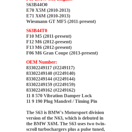
S63B44O0
E70 X5M (2010-2013)
E71 X6M (2010-2013)
Wiesmann GT MF5 (2011-present)
S63B44T0
F10 M5 (2011-present)
F12 M6 (2012-present)
F13 M6 (2012-present)
F06 M6 Gran Coupe (2013-present)
OEM Number:
83302249117 (#2249117)
83302249140 (#2249140)
83302249144 (#2249144)
83302249159 (#2249159)
83302249162 (#2249162)
11 8 570 Vibration Damper Lock
11 9 190 Plug Mandrel / Timing Pin
The S63 is BMW's Motorsport division
version of the N63, which is debuted in
the BMW X6M. The S63 uses two twin-
scroll turbochargers plus a pulse tuned,