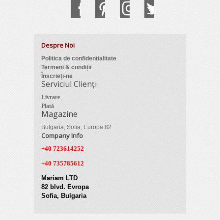
Despre Noi
Politica de confidențialitate
Termeni & condiții
Înscrieți-ne
Serviciul Clienți
Livrare
Plată
Magazine
Bulgaria, Sofia, Europa 82
Company Info
+40 723614252
+40 735785612
Mariam LTD
82 blvd. Evropa
Sofia, Bulgaria