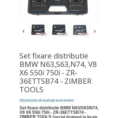
Set fixare distributie
BMW N63,S63,N74, V8
X6 550i 750i - ZR-
36ETTSB74 - ZIMBER
TOOLS
Fiţi primul(a) să analizaţi acest produs
Set fixare distributie BMW N63/S63/N74,
V8 X6 550i 750i - ZR-36ETTSB74 -
ZIMBER TOOLS.
Special designed to locate