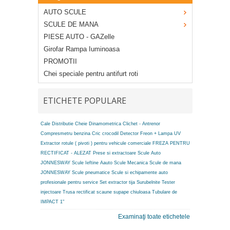
AUTO SCULE
SCULE DE MANA
PIESE AUTO - GAZelle
Girofar Rampa Iuminoasa
PROMOTII
Chei speciale pentru antifurt roti
ETICHETE POPULARE
Cale Distributie
Cheie Dinamometrica
Clichet - Antrenor
Compresmetru benzina
Cric crocodil
Detector Freon + Lampa UV
Extractor rotule ( pivoti ) pentru vehicule comerciale
FREZA PENTRU
RECTIFICAT - ALEZAT
Prese si extractoare
Scule Auto
JONNESWAY
Scule Ieftine Aauto
Scule Mecanica
Scule de mana
JONNESWAY
Scule pneumatice
Scule si echipamente auto
profesionale pentru service
Set extractor tija
Surubelnite
Tester
injectoare
Trusa rectificat scaune supape chiuloasa
Tubulare de
IMPACT 1"
Examinaţi toate etichetele