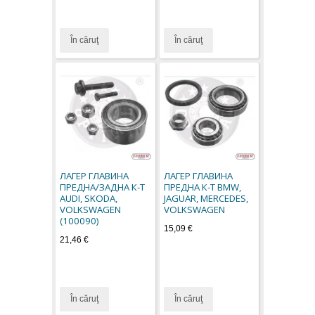
În căruţ
În căruţ
ЛАГЕР ГЛАВИНА
ЛАГЕР ГЛАВИНА
ПРЕДНА/ЗАДНА К-Т
ПРЕДНА К-Т BMW,
AUDI, SKODA,
JAGUAR, MERCEDES,
VOLKSWAGEN
VOLKSWAGEN
(100090)
15,09 €
21,46 €
În căruţ
În căruţ