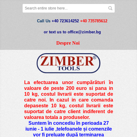
Call Us
+40 723614252
+40 735785612
or text us to office@zimber.bg
Despre Noi
La efectuarea unor cumpărături în
valoare de peste
200 euro si pana in
10 kg
, costul livrarii este suportat de
catre noi. In cazul in care comanda
depaseste 10 kg, costul livrarii este
suportat de catre client indiferent de
valoarea totala a produselor.
Suntem în concediu în perioada 27
iunie - 1 iulie ,telefoanele și comenzile
vor fi preluate după terminarea