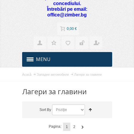
concediului.
Întrebări pe email:
office@zimber.bg
0,00 €
MENU
Acasă
Западни автомобили
Лагери за главини
Лагери за главини
Sort By
Pagina:
1
2