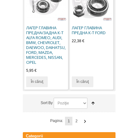
ЛАГЕР ГЛАВИНА
ЛАГЕР ГЛАВИНА
ПРЕДНА/ЗАДНА К-Т
ПРЕДНА К-Т FORD
ALFA ROMEO, AUDI,
22,38 €
BMW, CHEVROLET,
DAEWOO, DAIHATSU,
FORD, MAZDA,
MERCEDES, NISSAN,
OPEL
5,95 €
În căruţ
În căruţ
Sort By
Pagina:
1
2
Categorii