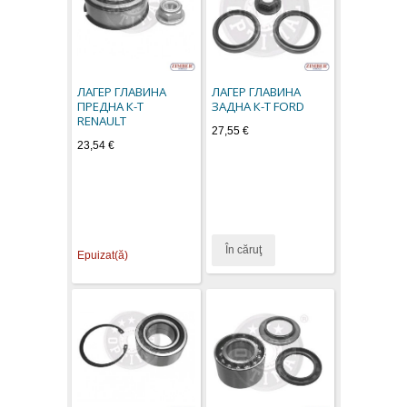
ЛАГЕР ГЛАВИНА
ЛАГЕР ГЛАВИНА
ПРЕДНА К-Т
ЗАДНА К-Т FORD
RENAULT
27,55 €
23,54 €
În căruţ
Epuizat(ă)