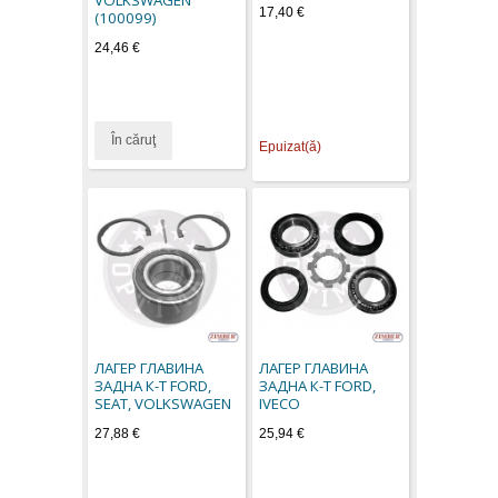
17,40 €
(100099)
24,46 €
În căruţ
Epuizat(ă)
ЛАГЕР ГЛАВИНА
ЛАГЕР ГЛАВИНА
ЗАДНА К-Т FORD,
ЗАДНА К-Т FORD,
SEAT, VOLKSWAGEN
IVECO
27,88 €
25,94 €