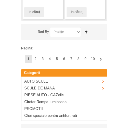
În căruţ
În căruţ
Sort By
Pagina:
1
2
3
4
5
6
7
8
9
10
Categorii
AUTO SCULE
SCULE DE MANA
PIESE AUTO - GAZelle
Girofar Rampa Iuminoasa
PROMOTII
Chei speciale pentru antifurt roti