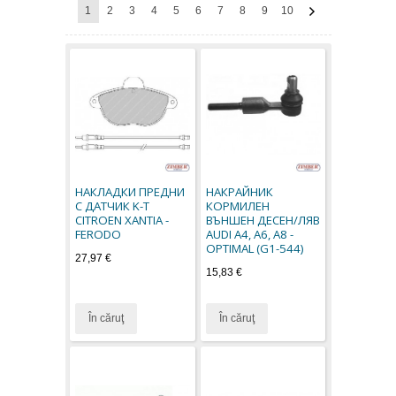
1
2
3
4
5
6
7
8
9
10
НАКЛАДКИ ПРЕДНИ
НАКРАЙНИК
С ДАТЧИК K-T
КОРМИЛЕН
CITROEN XANTIA -
ВЪНШЕН ДЕСЕН/ЛЯВ
FERODO
AUDI A4, A6, A8 -
OPTIMAL (G1-544)
27,97 €
15,83 €
În căruţ
În căruţ