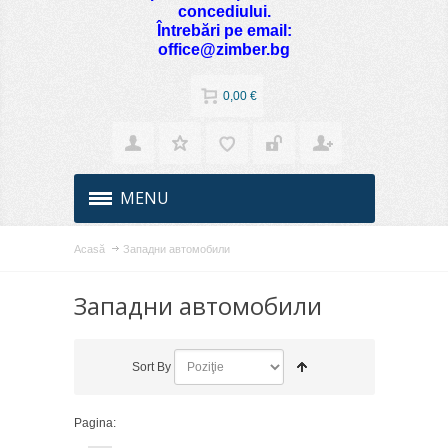
concediului.
Întrebări pe email:
office@zimber.bg
0,00 €
MENU
Acasă
Западни автомобили
Западни автомобили
Sort By
Pagina: