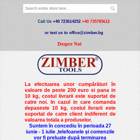
Call Us
+40 723614252
+40 735785612
or text us to office@zimber.bg
Despre Noi
La efectuarea unor cumpărături în
valoare de peste
200 euro si pana in
10 kg
, costul livrarii este suportat de
catre noi. In cazul in care comanda
depaseste 10 kg, costul livrarii este
suportat de catre client indiferent de
valoarea totala a produselor.
Suntem în concediu în perioada 27
iunie - 1 iulie ,telefoanele și comenzile
vor fi preluate după terminarea