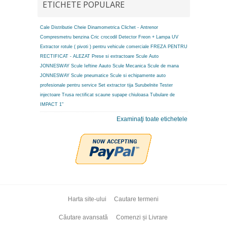
ETICHETE POPULARE
Cale Distributie
Cheie Dinamometrica
Clichet - Antrenor
Compresmetru benzina
Cric crocodil
Detector Freon + Lampa UV
Extractor rotule ( pivoti ) pentru vehicule comerciale
FREZA PENTRU
RECTIFICAT - ALEZAT
Prese si extractoare
Scule Auto
JONNESWAY
Scule Ieftine Aauto
Scule Mecanica
Scule de mana
JONNESWAY
Scule pneumatice
Scule si echipamente auto
profesionale pentru service
Set extractor tija
Surubelnite
Tester
injectoare
Trusa rectificat scaune supape chiuloasa
Tubulare de
IMPACT 1"
Examinaţi toate etichetele
Harta site-ului
Cautare termeni
Căutare avansată
Comenzi și Livrare