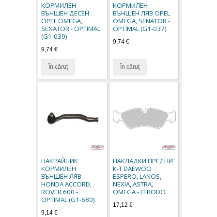
КОРМИЛЕН
КОРМИЛЕН
ВЪНШЕН ДЕСЕН
ВЪНШЕН ЛЯВ OPEL
OPEL OMEGA,
OMEGA, SENATOR -
SENATOR - OPTIMAL
OPTIMAL (G1-037)
(G1-039)
9,74 €
9,74 €
În căruţ
În căruţ
НАКРАЙНИК
НАКЛАДКИ ПРЕДНИ
КОРМИЛЕН
К-Т DAEWOO
ВЪНШЕН ЛЯВ
ESPERO, LANOS,
HONDA ACCORD,
NEXIA, ASTRA,
ROVER 600 -
OMEGA - FERODO
OPTIMAL (G1-680)
17,12 €
9,14 €