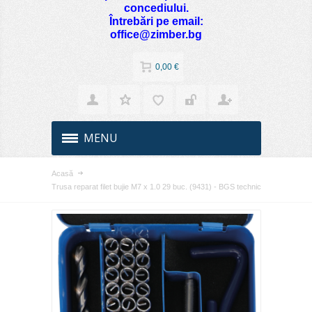
concediului.
Întrebări pe email:
office@zimber.bg
0,00 €
MENU
Acasă
Trusa reparat filet bujie M7 x 1.0 29 buc. (9431) - BGS technic