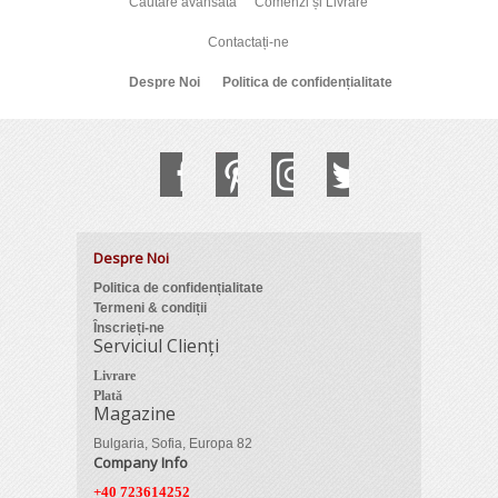
Căutare avansată
Comenzi și Livrare
Contactați-ne
Despre Noi
Politica de confidențialitate
Despre Noi
Politica de confidențialitate
Termeni & condiții
Înscrieți-ne
Serviciul Clienți
Livrare
Plată
Magazine
Bulgaria, Sofia, Europa 82
Company Info
+40 723614252