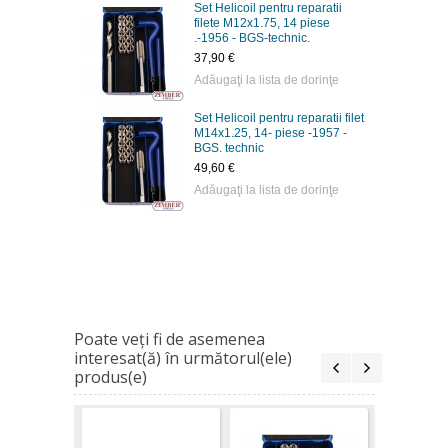
Set Helicoil pentru reparatii
filete M12x1.75, 14 piese
.-1956 - BGS-technic.
37,90 €
Adăugaţi la lista de dorinţe
Set Helicoil pentru reparatii filet
M14x1.25, 14- piese -1957 -
BGS. technic
49,60 €
Adăugaţi la lista de dorinţe
Poate veţi fi de asemenea
interesat(ă) în următorul(ele)
produs(e)