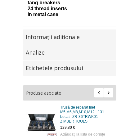
tang breakers
24 thread inserts
in metal case
Informaţii adiţionale
Analize
Etichetele produsului
Produse asociate
Trusă de reparat filet
M5,M6,M8,M10,M12 - 131
bucati, ZR-36TRWK01 -
ZIMBER TOOLS
129,80 €
Adăugaţi la lista de dorinţe