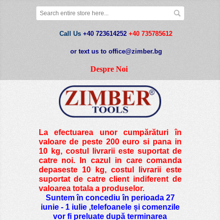
Call Us
+40 723614252
+40 735785612
or text us to office@zimber.bg
Despre Noi
La efectuarea unor cumpărături în
valoare de peste
200 euro si pana in
10 kg
, costul livrarii este suportat de
catre noi. In cazul in care comanda
depaseste 10 kg, costul livrarii este
suportat de catre client indiferent de
valoarea totala a produselor.
Suntem în concediu în perioada 27
iunie - 1 iulie ,telefoanele și comenzile
vor fi preluate după terminarea