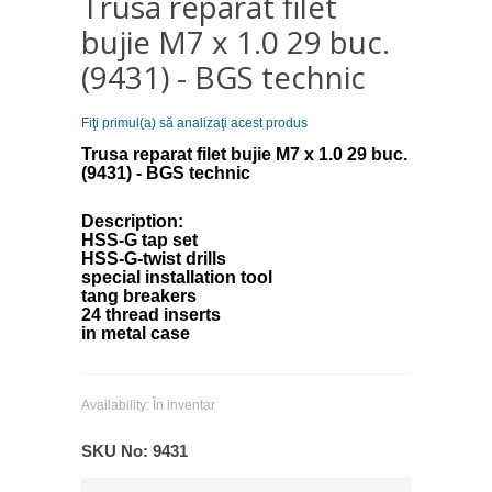
Trusa reparat filet
bujie M7 x 1.0 29 buc.
(9431) - BGS technic
Fiţi primul(a) să analizaţi acest produs
Trusa reparat filet bujie M7 x 1.0 29 buc.
(9431) - BGS technic
Description:
HSS-G tap set
HSS-G-twist drills
special installation tool
tang breakers
24 thread inserts
in metal case
Availability:
În inventar
SKU No:
9431