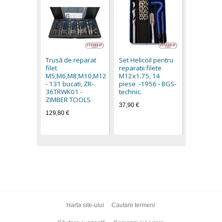
Set Helico
reparatii f
M14x1.25,
Trusă de reparat
Set Helicoil pentru
piese -19
filet
reparatii filete
technic
M5,M6,M8,M10,M12
M12x1.75, 14
49,60 €
- 131 bucati, ZR-
piese .-1956 - BGS-
36TRWK01 -
technic.
ZIMBER TOOLS
37,90 €
129,80 €
Harta site-ului
Cautare termeni