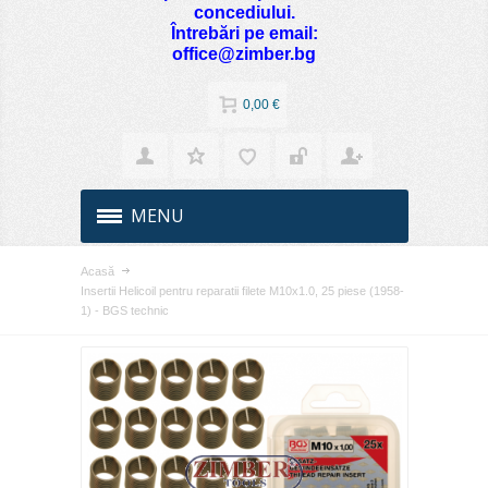
concediului.
Întrebări pe email:
office@zimber.bg
0,00 €
MENU
Acasă
Insertii Helicoil pentru reparatii filete M10x1.0, 25 piese (1958-
1) - BGS technic