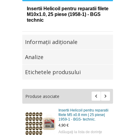
Insertii Helicoil pentru reparatii filete
M10x1.0, 25 piese (1958-1) - BGS
technic
Informaţii adiţionale
Analize
Etichetele produsului
Produse asociate
Insertii Helicoil pentru reparatii
filete M5 x0.8 mm | 25 piese|
1959-1 - BGS- technic.
4,90 €
Adăugaţi la lista de dorinţe