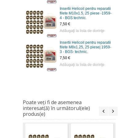
Insertii Helicoil pentru reparatii
filete M10x1.5, 25 piese -1959-
4 - BGS technic.
7,50 €
Adăugaţi la lista de dorinţe
Insertii Helicoil pentru reparatii
filete M8x1.25, 25 piese| 1959-
3 - BGS- technic.
7,50 €
Adăugaţi la lista de dorinţe
Poate veţi fi de asemenea
interesat(ă) în următorul(ele)
produs(e)