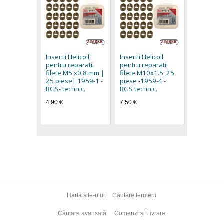
Insertii He
pentru rep
filete M8
Insertii Helicoil
Insertii Helicoil
piese| 19
pentru reparatii
pentru reparatii
BGS- tech
filete M5 x0.8 mm |
filete M10x1.5, 25
7,50 €
25 piese| 1959-1 -
piese -1959-4 -
BGS- technic.
BGS technic.
4,90 €
7,50 €
Harta site-ului
Cautare termeni
Căutare avansată
Comenzi și Livrare