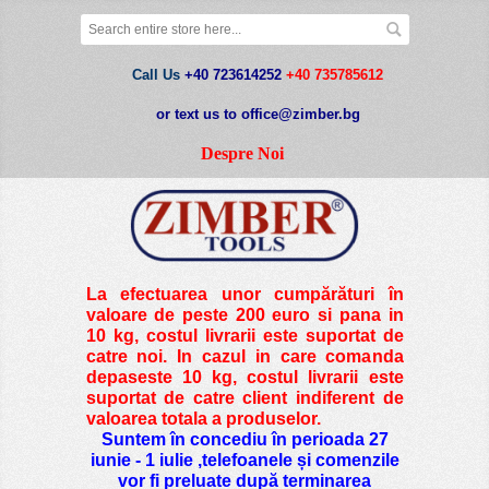
Call Us
+40 723614252
+40 735785612
or text us to office@zimber.bg
Despre Noi
La efectuarea unor cumpărături în
valoare de peste
200 euro si pana in
10 kg
, costul livrarii este suportat de
catre noi. In cazul in care comanda
depaseste 10 kg, costul livrarii este
suportat de catre client indiferent de
valoarea totala a produselor.
Suntem în concediu în perioada 27
iunie - 1 iulie ,telefoanele și comenzile
vor fi preluate după terminarea