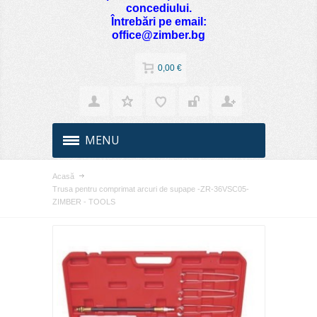
concediului.
Întrebări pe email:
office@zimber.bg
0,00 €
MENU
Acasă
Trusa pentru comprimat arcuri de supape -ZR-36VSC05-
ZIMBER - TOOLS