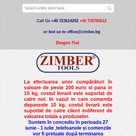
Call Us
+40 723614252
+40 735785612
or text us to office@zimber.bg
Despre Noi
La efectuarea unor cumpărături în
valoare de peste
200 euro si pana in
10 kg
, costul livrarii este suportat de
catre noi. In cazul in care comanda
depaseste 10 kg, costul livrarii este
suportat de catre client indiferent de
valoarea totala a produselor.
Suntem în concediu în perioada 27
iunie - 1 iulie ,telefoanele și comenzile
vor fi preluate după terminarea