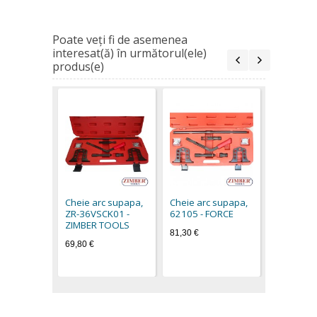
Poate veţi fi de asemenea
interesat(ă) în următorul(ele)
produs(e)
Presa pen
de supap
- FORCE 
Cheie arc supapa,
Cheie arc supapa,
15,90 €
ZR-36VSCK01 -
62105 - FORCE
ZIMBER TOOLS
81,30 €
69,80 €