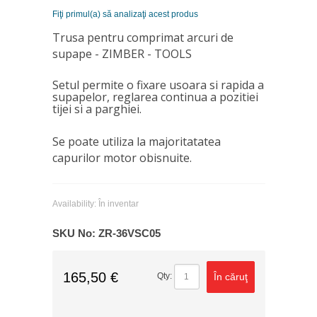
Fiţi primul(a) să analizaţi acest produs
Trusa pentru comprimat arcuri de
supape
- ZIMBER - TOOLS
Setul permite o fixare usoara si rapida a
supapelor, reglarea continua a pozitiei
tijei si a parghiei.
Se poate utiliza la majoritatatea
capurilor motor obisnuite.
Availability:
În inventar
SKU No:
ZR-36VSC05
165,50 €
În căruţ
Qty: