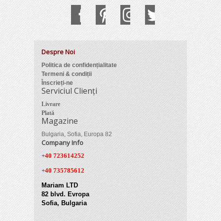
Despre Noi
Politica de confidențialitate
Termeni & condiții
Înscrieți-ne
Serviciul Clienți
Livrare
Plată
Magazine
Bulgaria, Sofia, Europa 82
Company Info
+40 723614252
+40 735785612
Mariam LTD
82 blvd. Evropa
Sofia, Bulgaria