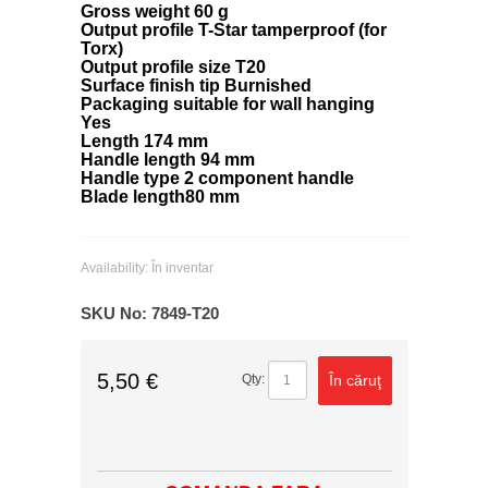
Gross weight 60 g
Output profile T-Star tamperproof (for
Torx)
Output profile size T20
Surface finish tip Burnished
Packaging suitable for wall hanging
Yes
Length 174 mm
Handle length 94 mm
Handle type 2 component handle
Blade length80 mm
Availability:
În inventar
SKU No:
7849-T20
5,50 €
În căruţ
Qty: