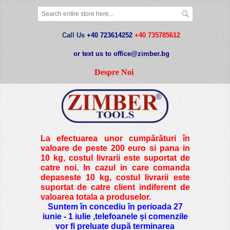
Call Us
+40 723614252
+40 735785612
or text us to office@zimber.bg
Despre Noi
La efectuarea unor cumpărături în
valoare de peste
200 euro si pana in
10 kg
, costul livrarii este suportat de
catre noi. In cazul in care comanda
depaseste 10 kg, costul livrarii este
suportat de catre client indiferent de
valoarea totala a produselor.
Suntem în concediu în perioada 27
iunie - 1 iulie ,telefoanele și comenzile
vor fi preluate după terminarea