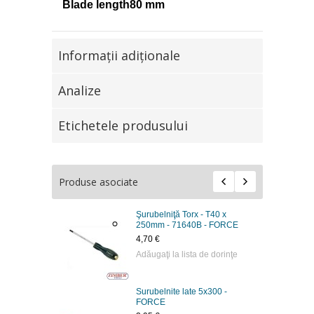
Blade length80 mm
Informaţii adiţionale
Analize
Etichetele produsului
Produse asociate
Şurubelniţă Torx - T40 x
250mm - 71640B - FORCE
4,70 €
Adăugaţi la lista de dorinţe
Surubelnite late 5х300 -
FORCE