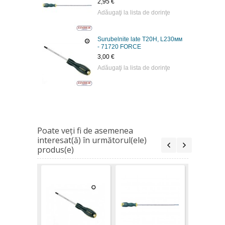
2,95 €
Adăugaţi la lista de dorinţe
Surubelnite late T20H, L230мм
- 71720 FORCE
3,00 €
Adăugaţi la lista de dorinţe
Poate veţi fi de asemenea
interesat(ă) în următorul(ele)
produs(e)
Surubelni