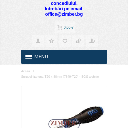
concediului.
Întrebări pe email:
office@zimber.bg
0,00 €
MENU
Acasă
Surubelnita torx, T20 x 80mm (7849-T20) - BGS technic