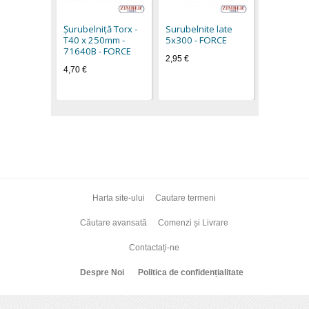
T20H, L23
71720 FO
Şurubelniţă Torx -
Surubelnite late
3,00 €
T40 x 250mm -
5х300 - FORCE
71640B - FORCE
2,95 €
4,70 €
Harta site-ului
Cautare termeni
Căutare avansată
Comenzi și Livrare
Contactați-ne
Despre Noi
Politica de confidențialitate