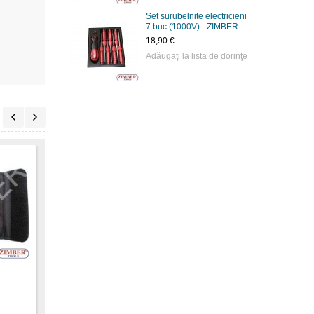
Set surubelnite electricieni
7 buc (1000V) - ZIMBER.
18,90 €
Adăugaţi la lista de dorinţe
Set de surubelnite de
impact 10 bu.
PROFESIONAL - FORCE
79,90 €
.