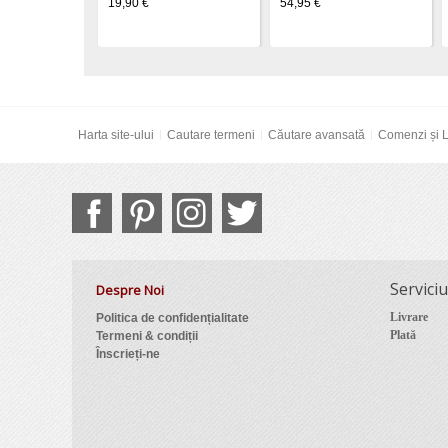
19,90 €
54,95 €
Harta site-ului
Cautare termeni
Căutare avansată
Comenzi și L
Serviciu
Despre Noi
Livrare
Politica de confidențialitate
Plată
Termeni & condiții
Înscrieți-ne