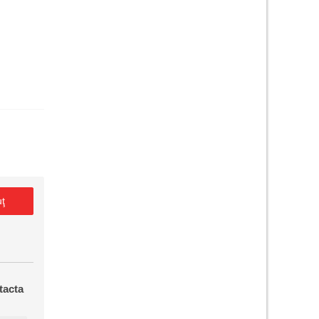
uţ
tacta