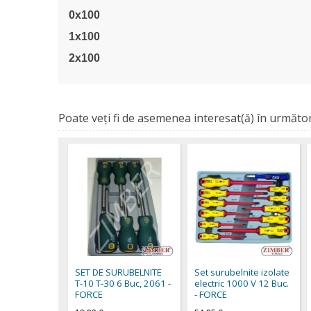
0x100
1x100
2x100
Poate veţi fi de asemenea interesat(ă) în următor
SET DE SURUBELNITE
Set surubelnite izolate
Т-10 Т-30 6 Buc, 2061 -
electric 1000 V 12 Buc.
FORCE
- FORCE