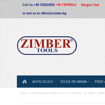
Despre Noi
Call Us
+40 723614252
+40 735785612
or text us to office@zimber.bg
AUTO SCULE
SCULE DE MANA
PIESE
Acasă
Set Surubelnite drepte si cruce pt. electriceni - ZL-S5607- ZI