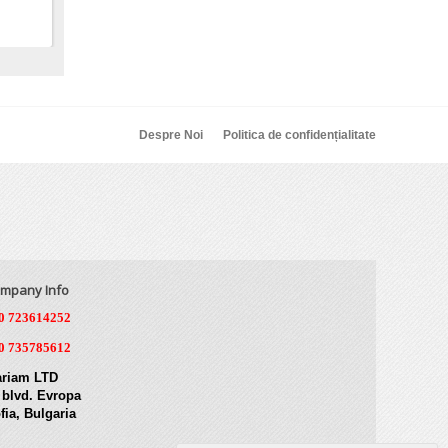
Despre Noi
Politica de confidențialitate
mpany Info
0 723614252
0 735785612
riam LTD
 blvd. Evropa
fia, Bulgaria