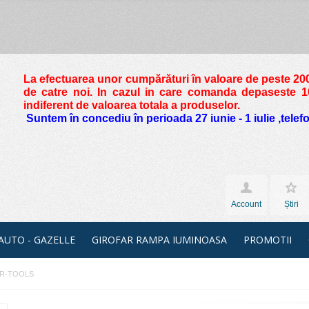
La efectuarea unor cumpărături în valoare de peste
200
de catre noi. In cazul in care comanda depaseste 10 
indiferent de valoarea totala a produselor.
Suntem în concediu în perioada 27 iunie - 1 iulie ,tele
Account
Știri
 AUTO - GAZELLE
GIROFAR RAMPA IUMINOASA
PROMOTII
MBER-TOOLS