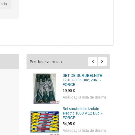
anda
Produse asociate
SET DE SURUBELNITE
Т-10 Т-30 6 Buc, 2061 -
FORCE
19,90 €
Adăugaţi la lista de dorinţe
Set surubelnite izolate
electric 1000 V 12 Buc. -
FORCE
54,95 €
Adăugaţi la lista de dorinţe