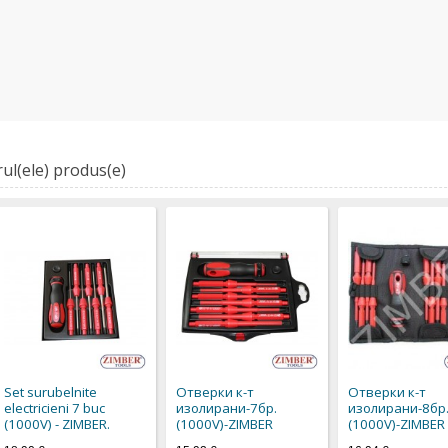
ul(ele) produs(e)
Set surubelnite
Отверки к-т
Отверки к-т
electricieni 7 buc
изолирани-7бр.
изолирани-8бр
(1000V) - ZIMBER.
(1000V)-ZIMBER
(1000V)-ZIMBER