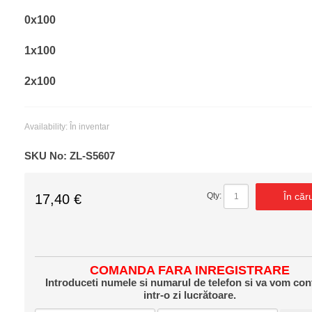
0x100
1x100
2x100
Availability:
În inventar
SKU No:
ZL-S5607
În căr
Qty:
17,40 €
COMANDA FARA INREGISTRARE
Introduceti numele si numarul de telefon si va vom con
intr-o zi lucrătoare.