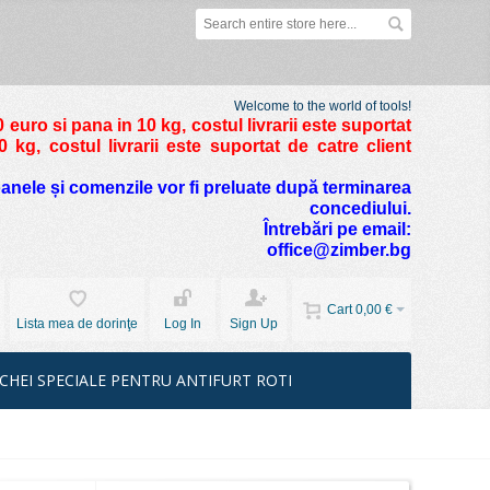
Welcome to the world of tools!
 euro si pana in 10 kg
, costul livrarii este suportat
kg, costul livrarii este suportat de catre client
foanele și comenzile vor fi preluate după terminarea
concediului.
Întrebări pe email:
office@zimber.bg
Cart
0,00 €
Lista mea de dorinţe
Log In
Sign Up
CHEI SPECIALE PENTRU ANTIFURT ROTI