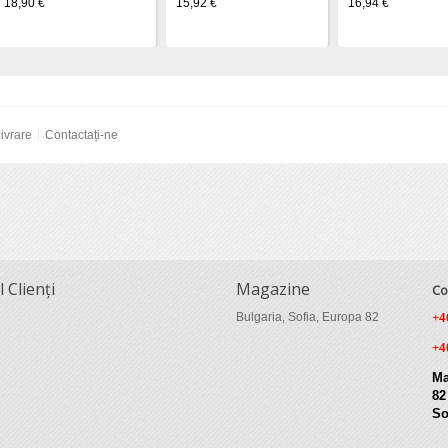
18,90 €
15,92 €
16,94 €
ivrare
Contactați-ne
l Clienți
Magazine
Co
Bulgaria, Sofia, Europa 82
+4
+4
Ma
82
So