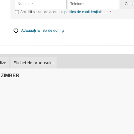
Com
Am citit si sunt de acord cu
politica de confidențialitate
.
Adăugaţi la lista de dorinţe
lize
Etichetele produsului
 - ZIMBER