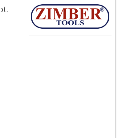
pt.
R