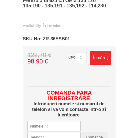
Pentru a utiliza ca OEM:135,120 -
135,190 - 135,191 - 135,192 - 114,230
.
Availability:
În inventar
SKU No:
ZR-36ESB01
122,70 €
În căruţ
Qty:
98,90 €
COMANDA FARA
INREGISTRARE
Introduceti numele si numarul de
telefon si va vom contacta intr-o zi
lucrătoare.
Comanda