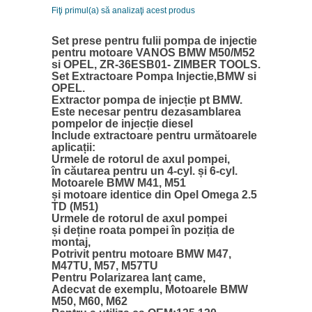
Fiţi primul(a) să analizaţi acest produs
Set prese pentru fulii pompa de injectie
pentru motoare VANOS BMW M50/M52
si OPEL, ZR-36ESB01- ZIMBER TOOLS.
Set Extractoare Pompa Injectie,BMW si
OPEL.
Extractor pompa de injecție pt BMW.
Este necesar pentru dezasamblarea
pompelor de injecție diesel
Include extractoare pentru următoarele
aplicații:
Urmele de rotorul de axul pompei,
în căutarea pentru un 4-cyl. și 6-cyl.
Motoarele BMW M41, M51
și motoare identice din Opel Omega 2.5
TD (M51)
Urmele de rotorul de axul pompei
și deține roata pompei în poziția de
montaj,
Potrivit pentru motoare BMW M47,
M47TU, M57, M57TU
Pentru Polarizarea lanț came,
Adecvat de exemplu, Motoarele BMW
M50, M60, M62