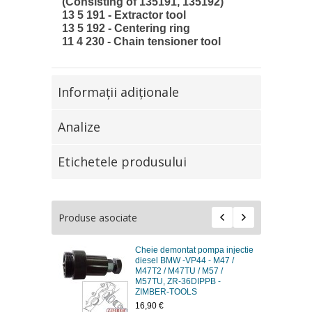
(Consisting of 135191, 135192)
13 5 191 - Extractor tool
13 5 192 - Centering ring
11 4 230 - Chain tensioner tool
Informaţii adiţionale
Analize
Etichetele produsului
Produse asociate
Cheie demontat pompa injectie
Cheie demontat
diesel BMW -VP44 - M47 /
diesel BMW 31
M47T2 / M47TU / M57 /
PUMP, ZR-36DI
M57TU, ZR-36DIPPB -
TOOLS
ZIMBER-TOOLS
17,95 €
16,90 €
Adăugaţi la list