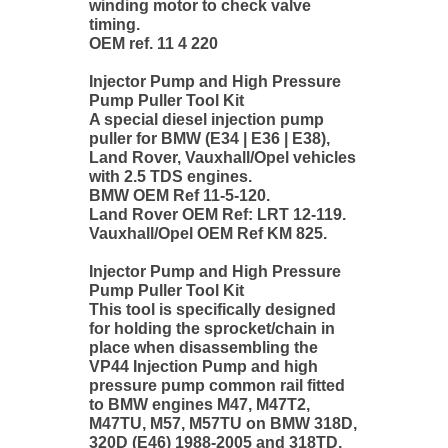
winding motor to check valve
timing.
OEM ref. 11 4 220
Injector Pump and High Pressure
Pump Puller Tool Kit
A special diesel injection pump
puller for BMW (E34 | E36 | E38),
Land Rover, Vauxhall/Opel vehicles
with 2.5 TDS engines.
BMW OEM Ref 11-5-120.
Land Rover OEM Ref: LRT 12-119.
Vauxhall/Opel OEM Ref KM 825.
Injector Pump and High Pressure
Pump Puller Tool Kit
This tool is specifically designed
for holding the sprocket/chain in
place when disassembling the
VP44 Injection Pump and high
pressure pump common rail fitted
to BMW engines M47, M47T2,
M47TU, M57, M57TU on BMW 318D,
320D (E46) 1988-2005 and 318TD,