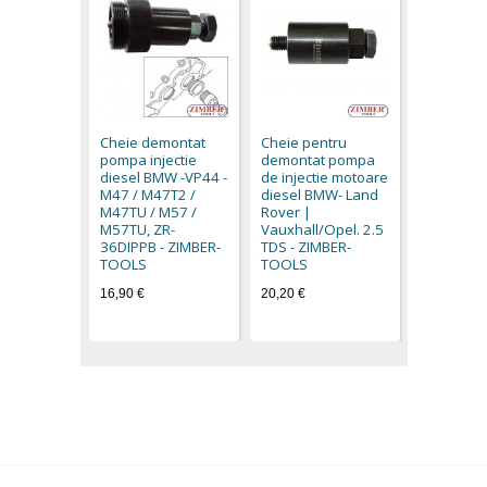
Cheie de
pompa inj
diesel B
Cheie demontat
Cheie pentru
LAND Rove
pompa injectie
demontat pompa
ZR-36M4
diesel BMW -VP44 -
de injectie motoare
ZIMBER 
M47 / M47T2 /
diesel BMW- Land
18,90 €
M47TU / M57 /
Rover |
16,90 €
M57TU, ZR-
Vauxhall/Opel. 2.5
36DIPPB - ZIMBER-
TDS - ZIMBER-
TOOLS
TOOLS
16,90 €
20,20 €