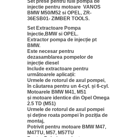
Set prese pentru fulii pompa de
injectie pentru motoare VANOS
BMW M50/M52 si OPEL, ZR-
36ESB01- ZIMBER TOOLS.
Set Extractoare Pompa
Injectie,BMW si OPEL.
Extractor pompa de injecție pt
BMW.
Este necesar pentru
dezasamblarea pompelor de
injecție diesel
Include extractoare pentru
următoarele aplicații:
Urmele de rotorul de axul pompei,
în căutarea pentru un 4-cyl. și 6-cyl.
Motoarele BMW M41, M51
și motoare identice din Opel Omega
2.5 TD (M51)
Urmele de rotorul de axul pompei
și deține roata pompei în poziția de
montaj,
Potrivit pentru motoare BMW M47,
M47TU, M57, M57TU