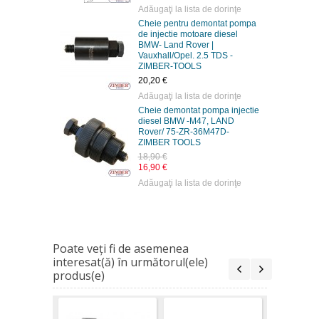
Adăugaţi la lista de dorinţe
Cheie demontat
Cheie pentru demontat pompa
diesel BMW - 
de injectie motoare diesel
M47TU-M57-M5
BMW- Land Rover |
TOOLS
Vauxhall/Opel. 2.5 TDS -
17,95 €
ZIMBER-TOOLS
Adăugaţi la list
20,20 €
Adăugaţi la lista de dorinţe
Cheie demontat pompa injectie
diesel BMW -M47, LAND
Rover/ 75-ZR-36M47D-
ZIMBER TOOLS
18,90 €
16,90 €
Adăugaţi la lista de dorinţe
Poate veţi fi de asemenea
interesat(ă) în următorul(ele)
produs(e)