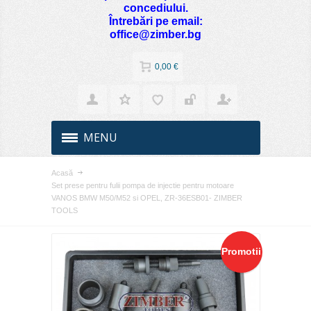
concediului.
Întrebări pe email:
office@zimber.bg
0,00 €
MENU
Acasă
Set prese pentru fulii pompa de injectie pentru motoare
VANOS BMW M50/M52 si OPEL, ZR-36ESB01- ZIMBER
TOOLS
Promotii