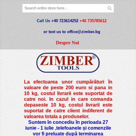
Call Us
+40 723614252
+40 735785612
or text us to office@zimber.bg
Despre Noi
La efectuarea unor cumpărături în
valoare de peste
200 euro si pana in
10 kg
, costul livrarii este suportat de
catre noi. In cazul in care comanda
depaseste 10 kg, costul livrarii este
suportat de catre client indiferent de
valoarea totala a produselor.
Suntem în concediu în perioada 27
iunie - 1 iulie ,telefoanele și comenzile
vor fi preluate după terminarea