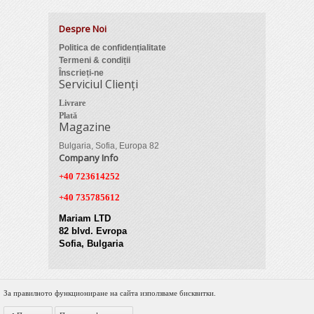
Despre Noi
Politica de confidențialitate
Termeni & condiții
Înscrieți-ne
Serviciul Clienți
Livrare
Plată
Magazine
Bulgaria, Sofia, Europa 82
Company Info
+40 723614252
+40 735785612
Mariam LTD
82 blvd. Evropa
Sofia, Bulgaria
За правилното функциониране на сайта използваме бисквитки.
© 2012 Zimber Tools. All Rights Reserved.