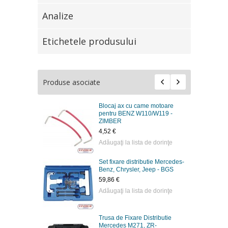
Analize
Etichetele produsului
Produse asociate
Blocaj ax cu came motoare
pentru BENZ W110/W119 -
ZIMBER
4,52 €
Adăugaţi la lista de dorinţe
Set fixare distributie Mercedes-
Benz, Chrysler, Jeep - BGS
59,86 €
Adăugaţi la lista de dorinţe
Trusa de Fixare Distributie
Mercedes M271, ZR-