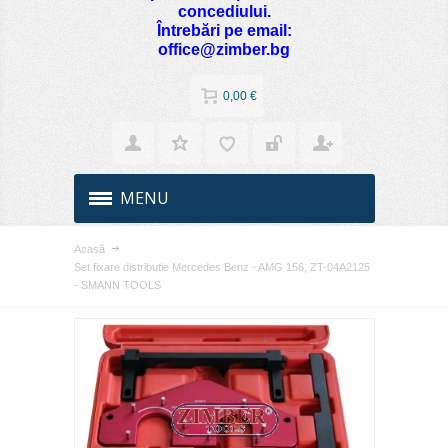
concediului.
Întrebări pe email:
office@zimber.bg
0,00 €
MENU
Acasă
Set fixare distributie Mercedes Benz - AMG 156, ZT-04A2125
- SMANN TOOLS