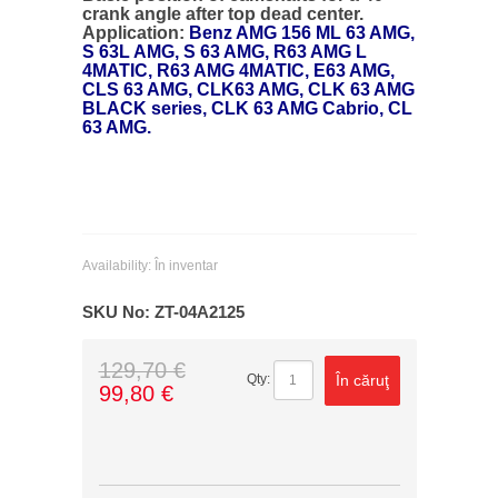
crank angle after top dead center.
Application:
Benz AMG 156 ML 63 AMG,
S 63L AMG, S 63 AMG, R63 AMG L
4MATIC, R63 AMG 4MATIC, E63 AMG,
CLS 63 AMG, CLK63 AMG, CLK 63 AMG
BLACK series, CLK 63 AMG Cabrio, CL
63 AMG.
Availability:
În inventar
SKU No:
ZT-04A2125
129,70 €
În căruţ
Qty:
99,80 €