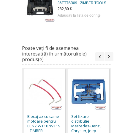
36ETTSB09 - ZIMBER TOOLS
282,80 €
Adăugaţi la lista de dorinţe
Poate veţi fi de asemenea
interesat(ă) în următorul(ele)
produs(e)
Trusa de 
Distributi
Mercedes
Blocaj ax cu came
Set fixare
ZR-36ETT
motoare pentru
distributie
ZIMBER 
BENZ W110/W119
Mercedes-Benz,
282,80 €
- ZIMBER
Chrysler, Jeep -