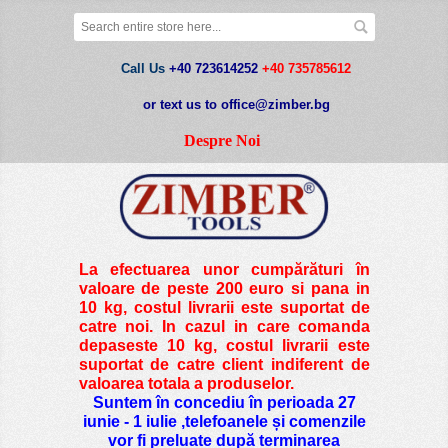
Call Us
+40 723614252
+40 735785612
or text us to office@zimber.bg
Despre Noi
La efectuarea unor cumpărături în
valoare de peste
200 euro si pana in
10 kg
, costul livrarii este suportat de
catre noi. In cazul in care comanda
depaseste 10 kg, costul livrarii este
suportat de catre client indiferent de
valoarea totala a produselor.
Suntem în concediu în perioada 27
iunie - 1 iulie ,telefoanele și comenzile
vor fi preluate după terminarea