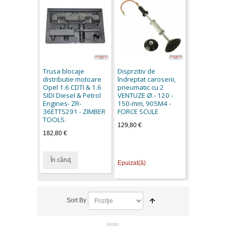
Trusa blocaje
Disprzitiv de
distributie motoare
îndreptat caroserii,
Opel 1.6 CDTI & 1.6
pneumatic cu 2
SIDI Diesel & Petrol
VENTUZE Ø.- 120 -
Engines- ZR-
150-mm, 905M4 -
36ETTS291 - ZIMBER
FORCE SCULE
TOOLS.
129,80 €
182,80 €
În căruţ
Epuizat(ă)
Sort By