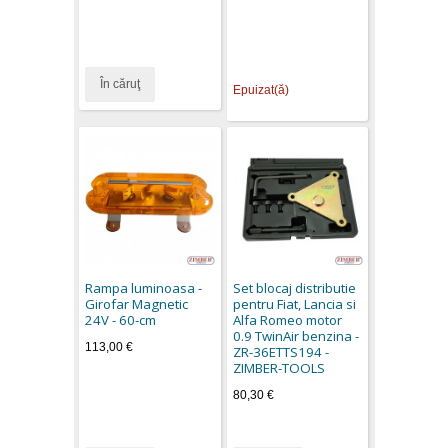
În căruţ
Epuizat(ă)
Rampa luminoasa -
Set blocaj distributie
Girofar Magnetic
pentru Fiat, Lancia si
24V - 60-cm
Alfa Romeo motor
0.9 TwinAir benzina -
113,00 €
ZR-36ETTS194 -
ZIMBER-TOOLS
80,30 €