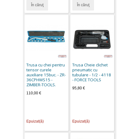
În căruţ
În căruţ
Trusa cu chei pentru
Trusa Cheie clichet
tensor curele
pneumatic cu
auxiliare 15buc. - ZR-
tubulare - 1/2 - 4118
36CPHWS15 -
- FORCE TOOLS
ZIMBER-TOOLS.
95,80 €
110,00 €
Epuizat(ă)
Epuizat(ă)