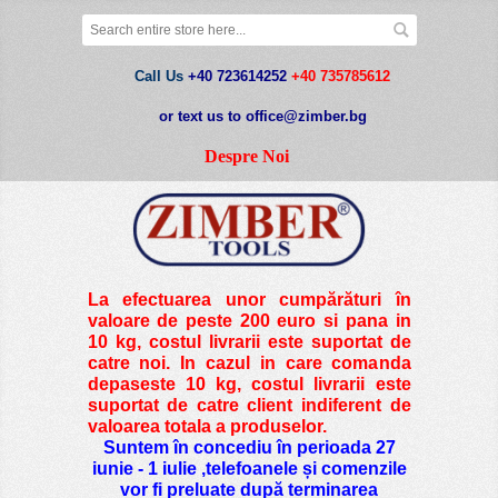
Call Us
+40 723614252
+40 735785612
or text us to office@zimber.bg
Despre Noi
La efectuarea unor cumpărături în
valoare de peste
200 euro si pana in
10 kg
, costul livrarii este suportat de
catre noi. In cazul in care comanda
depaseste 10 kg, costul livrarii este
suportat de catre client indiferent de
valoarea totala a produselor.
Suntem în concediu în perioada 27
iunie - 1 iulie ,telefoanele și comenzile
vor fi preluate după terminarea