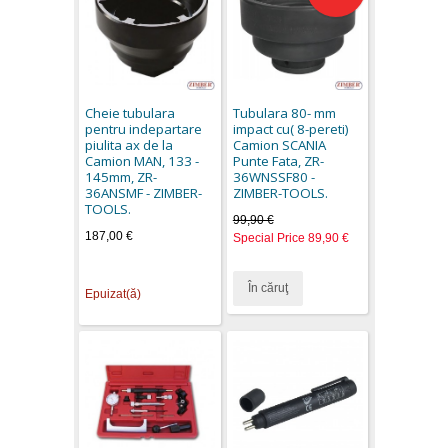
Cheie tubulara
Tubulara 80- mm
pentru indepartare
impact cu( 8-pereti)
piulita ax de la
Camion SCANIA
Camion MAN, 133 -
Punte Fata, ZR-
145mm, ZR-
36WNSSF80 -
36ANSMF - ZIMBER-
ZIMBER-TOOLS.
TOOLS.
99,90 €
187,00 €
Special Price
89,90 €
În căruţ
Epuizat(ă)