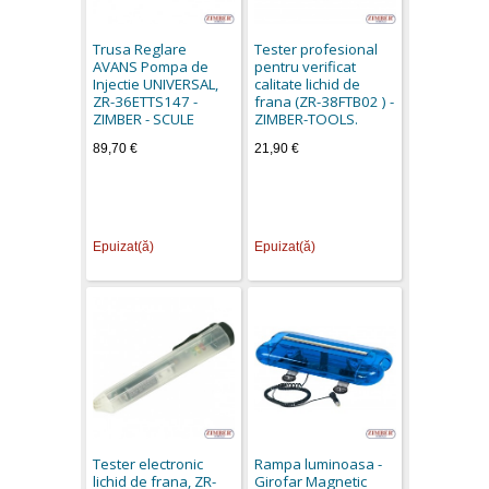
Trusa Reglare
Tester profesional
AVANS Pompa de
pentru verificat
Injectie UNIVERSAL,
calitate lichid de
ZR-36ETTS147 -
frana (ZR-38FTB02 ) -
ZIMBER - SCULE
ZIMBER-TOOLS.
89,70 €
21,90 €
Epuizat(ă)
Epuizat(ă)
Tester electronic
Rampa luminoasa -
lichid de frana, ZR-
Girofar Magnetic