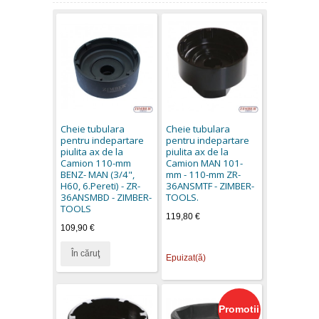
Cheie tubulara
Cheie tubulara
pentru indepartare
pentru indepartare
piulita ax de la
piulita ax de la
Camion 110-mm
Camion MAN 101-
BENZ- MAN (3/4",
mm - 110-mm ZR-
H60, 6.Pereti) - ZR-
36ANSMTF - ZIMBER-
36ANSMBD - ZIMBER-
TOOLS.
TOOLS
119,80 €
109,90 €
În căruţ
Epuizat(ă)
Promotii