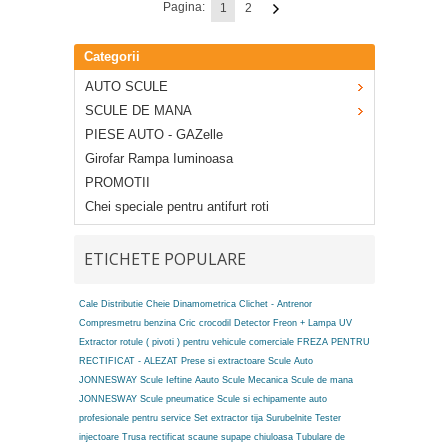
Pagina:
1
2
Categorii
AUTO SCULE
SCULE DE MANA
PIESE AUTO - GAZelle
Girofar Rampa Iuminoasa
PROMOTII
Chei speciale pentru antifurt roti
ETICHETE POPULARE
Cale Distributie
Cheie Dinamometrica
Clichet - Antrenor
Compresmetru benzina
Cric crocodil
Detector Freon + Lampa UV
Extractor rotule ( pivoti ) pentru vehicule comerciale
FREZA PENTRU
RECTIFICAT - ALEZAT
Prese si extractoare
Scule Auto
JONNESWAY
Scule Ieftine Aauto
Scule Mecanica
Scule de mana
JONNESWAY
Scule pneumatice
Scule si echipamente auto
profesionale pentru service
Set extractor tija
Surubelnite
Tester
injectoare
Trusa rectificat scaune supape chiuloasa
Tubulare de