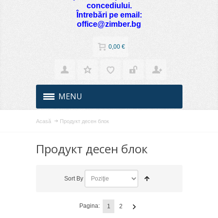
concediului.
Întrebări pe email:
office@zimber.bg
0,00 €
MENU
Acasă
Продукт десен блок
Продукт десен блок
Sort By
Pagina:
1
2