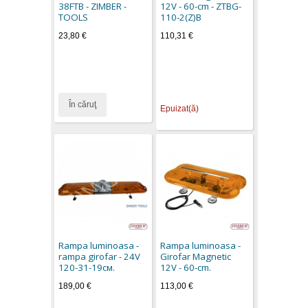
38FTB - ZIMBER -
12V - 60-cm - ZTBG-
TOOLS
110-2(Z)B
23,80 €
110,31 €
În căruţ
Epuizat(ă)
Rampa luminoasa -
Rampa luminoasa -
rampa girofar - 24V
Girofar Magnetic
120-31-19см.
12V - 60-cm.
189,00 €
113,00 €