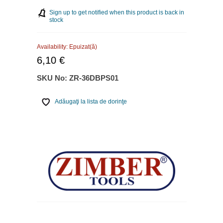
Sign up to get notified when this product is back in
stock
Availability:
Epuizat(ă)
6,10 €
SKU No:
ZR-36DBPS01
Adăugaţi la lista de dorinţe