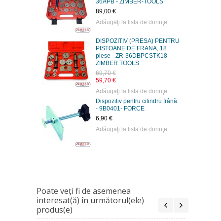
36APB - ZIMBER-TOOLS
89,00 €
Adăugaţi la lista de dorinţe
DISPOZITIV (PRESA) PENTRU
PISTOANE DE FRANA, 18
piese - ZR-36DBPCSTK18-
ZIMBER TOOLS
69,70 €
59,70 €
Adăugaţi la lista de dorinţe
Dispozitiv pentru cilindru frână
- 9B0401- FORCE
6,90 €
Adăugaţi la lista de dorinţe
Poate veţi fi de asemenea
interesat(ă) în următorul(ele)
produs(e)