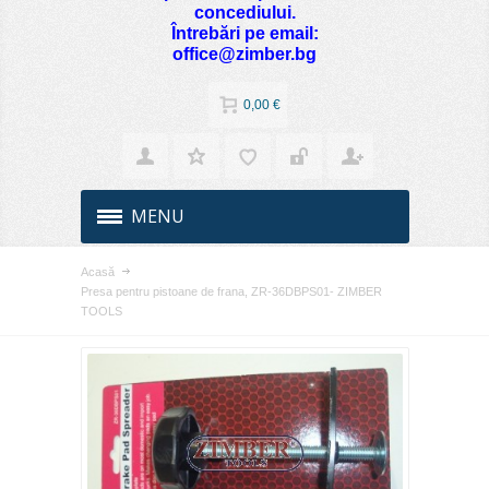
concediului.
Întrebări pe email:
office@zimber.bg
0,00 €
MENU
Acasă
Presa pentru pistoane de frana, ZR-36DBPS01- ZIMBER
TOOLS