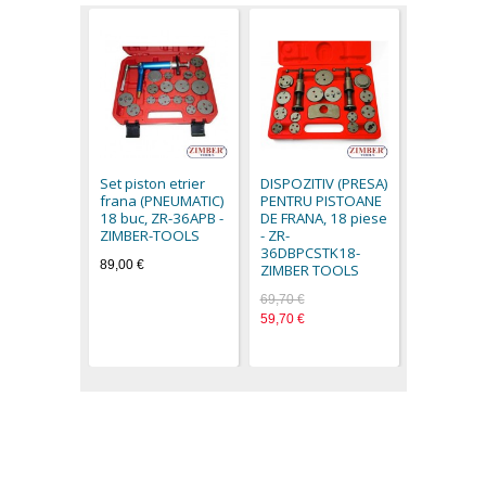
Dispoziti
cilindru fr
9B0401- 
Set piston etrier
DISPOZITIV (PRESA)
6,90 €
frana (PNEUMATIC)
PENTRU PISTOANE
18 buc, ZR-36APB -
DE FRANA, 18 piese
ZIMBER-TOOLS
- ZR-
36DBPCSTK18-
89,00 €
ZIMBER TOOLS
69,70 €
59,70 €