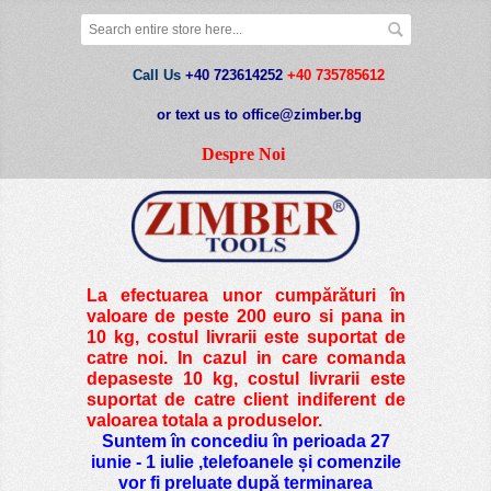
Call Us
+40 723614252
+40 735785612
or text us to office@zimber.bg
Despre Noi
La efectuarea unor cumpărături în
valoare de peste
200 euro si pana in
10 kg
, costul livrarii este suportat de
catre noi. In cazul in care comanda
depaseste 10 kg, costul livrarii este
suportat de catre client indiferent de
valoarea totala a produselor.
Suntem în concediu în perioada 27
iunie - 1 iulie ,telefoanele și comenzile
vor fi preluate după terminarea