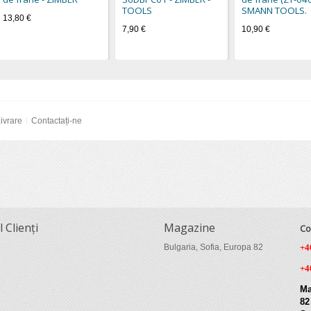
TOOLS
SMANN TOOLS.
13,80 €
7,90 €
10,90 €
ivrare
Contactați-ne
l Clienți
Magazine
Co
Bulgaria, Sofia, Europa 82
+4
+4
Ma
82