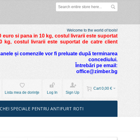
Welcome to the world of tools!
 euro si pana in 10 kg
, costul livrarii este suportat
kg, costul livrarii este suportat de catre client
foanele și comenzile vor fi preluate după terminarea
concediului.
Întrebări pe email:
office@zimber.bg
Cart
0,00 €
Lista mea de dorinţe
Log In
Sign Up
CHEI SPECIALE PENTRU ANTIFURT ROTI