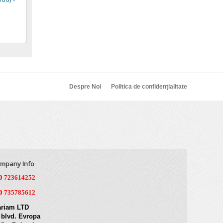
Despre Noi
Politica de confidențialitate
mpany Info
0 723614252
0 735785612
riam LTD
 blvd. Evropa