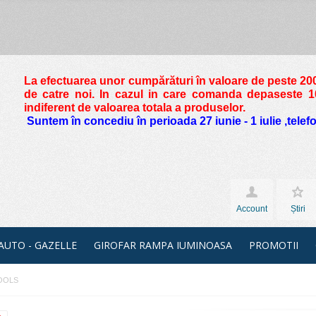
La efectuarea unor cumpărături în valoare de peste
200
de catre noi. In cazul in care comanda depaseste 10 
indiferent de valoarea totala a produselor.
Suntem în concediu în perioada 27 iunie - 1 iulie ,tele
Account
Știri
 AUTO - GAZELLE
GIROFAR RAMPA IUMINOASA
PROMOTII
TOOLS