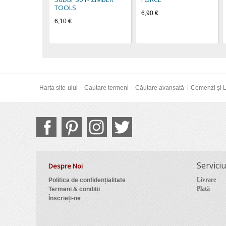
TOOLS
6,90 €
6,10 €
Harta site-ului
Cautare termeni
Căutare avansată
Comenzi și L
Serviciu
Despre Noi
Livrare
Politica de confidențialitate
Plată
Termeni & condiții
Înscrieți-ne