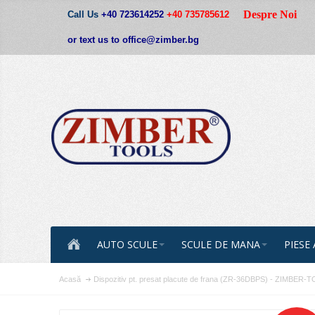
Despre Noi
Call Us
+40 723614252
+40 735785612
or text us to office@zimber.bg
AUTO SCULE
SCULE DE MANA
PIESE
Acasă
Dispozitiv pt. presat placute de frana (ZR-36DBPS) - ZIMBER-