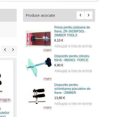
Produse asociate
Presa pentru pistoane de
frana, ZR-36DBPS01-
ZIMBER TOOLS
6,10 €
Adăugaţi la lista de dorinţe
Dispozitiv pentru cilindru
frână - 9B0401- FORCE
6,90 €
Adăugaţi la lista de dorinţe
Dispozitiv pentru
schimbarea placutelor de
Dispozitiv pentru
frane - ZIMBER
schimbarea placutelor
de frane (ZT-04066) -
13,80 €
SMANN TOOLS.
Adăugaţi la lista de dorinţe
u
17,90 €
utelor
15,90 €
66) -