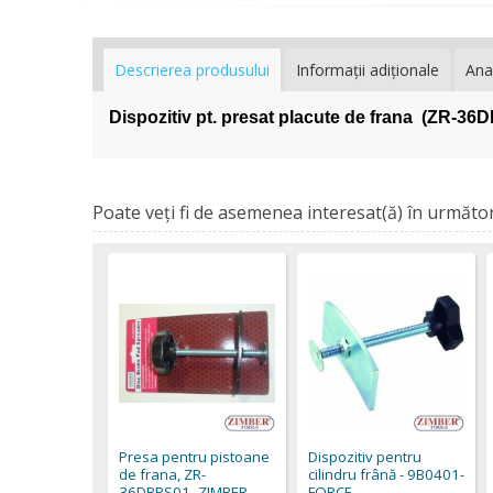
Descrierea produsului
Informaţii adiţionale
Ana
Dispozitiv pt. presat placute de frana (ZR-
Poate veţi fi de asemenea interesat(ă) în următor
Presa pentru pistoane
Dispozitiv pentru
de frana, ZR-
cilindru frână - 9B0401-
36DBPS01- ZIMBER
FORCE