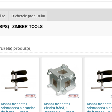
lize
Etichetele produsului
36DBPS) - ZIMBER-TOOLS
ul(ele) produs(e)
Dispozitiv pentru
Dispozitiv pentru
Dispozitiv pentr
schimbarea placutelor
cilindru frână, ZR-
schimbarea plac
de frane - ZIMBER
36DBPC01 - ZIMBER -
de frane (ZT-040