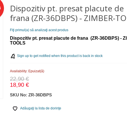
Dispozitiv pt. presat placute de
i
frana (ZR-36DBPS) - ZIMBER-T
Fiţi primul(a) să analizaţi acest produs
Dispozitiv pt. presat placute de frana (ZR-36DBPS) - 
TOOLS
Sign up to get notified when this product is back in stock
Availability:
Epuizat(ă)
22,90 €
18,90 €
SKU No:
ZR-36DBPS
Adăugaţi la lista de dorinţe