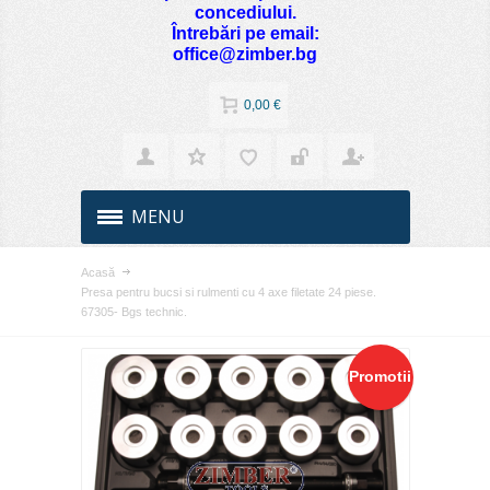
concediului.
Întrebări pe email:
office@zimber.bg
0,00 €
MENU
Acasă
Presa pentru bucsi si rulmenti cu 4 axe filetate 24 piese.
67305- Bgs technic.
Promotii