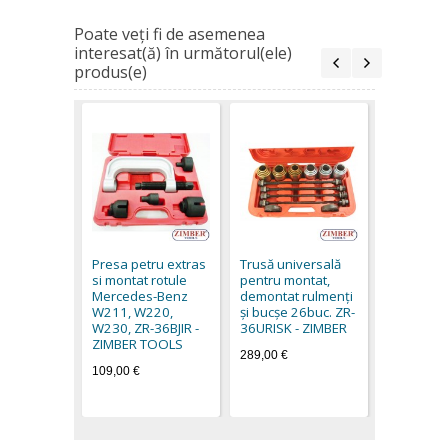
Poate veţi fi de asemenea
interesat(ă) în următorul(ele)
produs(e)
Presa uni
pentru ext
montat piv
Presa petru extras
Trusă universală
rotule, b
si montat rotule
pentru montat,
suspensie
Mercedes-Benz
demontat rulmenți
cardanice
W211, W220,
și bucșe 26buc. ZR-
21-buc.(Z
W230, ZR-36BJIR -
36URISK - ZIMBER
- SMANN 
ZIMBER TOOLS
289,00 €
128,90 €
109,00 €