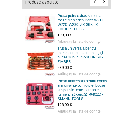
Produse asociate
Presa petru extras si montat
rotule Mercedes-Benz W211,
W220, W230, ZR-36BJIR -
ZIMBER TOOLS
109,00 €
Adăugaţi la lista de dorinţe
Trusă universală pentru
montat, demontat rulmenți și
bucșe 26buc. ZR-36URISK -
ZIMBER
289,00 €
Adăugaţi la lista de dorinţe
Presa universala pentru extras
si montat pivoti , rotule, bucse
suspensie, cruci cardanice,
rulmenti 21-buc.(ZT-04011) -
SMANN TOOLS
128,90 €
Adăugaţi la lista de dorinţe