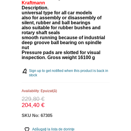
Kraftmann
Description.
universal type for all car models
also for assembly or disassembly of
silent, rubber and ball bearings
also suitable for rubber bushes and
rotary shaft seals
smooth running because of industrial
deep groove ball bearing on spindle
nut
Pressure pads are slotted for visual
inspection. Gross weight 16100 g
Sign up to get notified when this product is back in
stock
Availability:
Epuizat(ă)
229,80 €
204,40 €
SKU No:
67305
Adăugaţi la lista de dorinţe