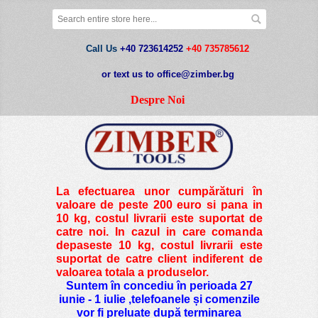
Call Us
+40 723614252
+40 735785612
or text us to office@zimber.bg
Despre Noi
La efectuarea unor cumpărături în
valoare de peste
200 euro si pana in
10 kg
, costul livrarii este suportat de
catre noi. In cazul in care comanda
depaseste 10 kg, costul livrarii este
suportat de catre client indiferent de
valoarea totala a produselor.
Suntem în concediu în perioada 27
iunie - 1 iulie ,telefoanele și comenzile
vor fi preluate după terminarea