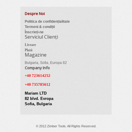
Despre Noi
Politica de confidențialitate
Termeni & condiții
Înscrieți-ne
Serviciul Clienți
Livrare
Plată
Magazine
Bulgaria, Sofia, Europa 82
Company Info
+40 723614252
+40 735785612
Mariam LTD
82 blvd. Evropa
Sofia, Bulgaria
© 2012 Zimber Tools. All Rights Reserved.