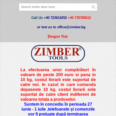
Call Us
+40 723614252
+40 735785612
or text us to office@zimber.bg
Despre Noi
La efectuarea unor cumpărături în
valoare de peste
200 euro si pana in
10 kg
, costul livrarii este suportat de
catre noi. In cazul in care comanda
depaseste 10 kg, costul livrarii este
suportat de catre client indiferent de
valoarea totala a produselor.
Suntem în concediu în perioada 27
iunie - 1 iulie ,telefoanele și comenzile
vor fi preluate după terminarea