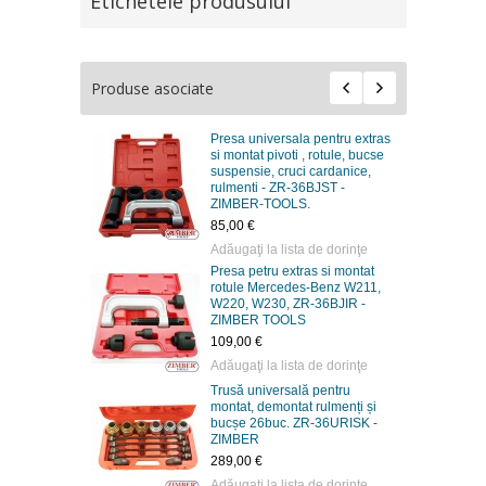
Etichetele produsului
Produse asociate
universala pentru extras
Presa bucse punte spate
at pivoti , rotule, bucse
FORD MONDEO, ZR-36SBR -
sie, cruci cardanice,
ZIMBER-TOOLS
ti - ZR-36BJST -
92,20 €
R-TOOLS.
Adăugaţi la lista de dorinţe
€
i la lista de dorinţe
Presa universala pentru extras
petru extras si montat
si montat pivoti , rotule, bucse
 Mercedes-Benz W211,
suspensie, cruci cardanice,
W230, ZR-36BJIR -
rulmenti - ZT-04009 - SMANN
R TOOLS
TOOLS.
 €
86,90 €
i la lista de dorinţe
Adăugaţi la lista de dorinţe
universală pentru
Trusă universală pentru
, demontat rulmenți și
montat, demontat rulmenți și
26buc. ZR-36URISK -
bucșe 26buc. ZT-04803-
ER
SMANN TOOLS
 €
149,80 €
i la lista de dorinţe
Adăugaţi la lista de dorinţe