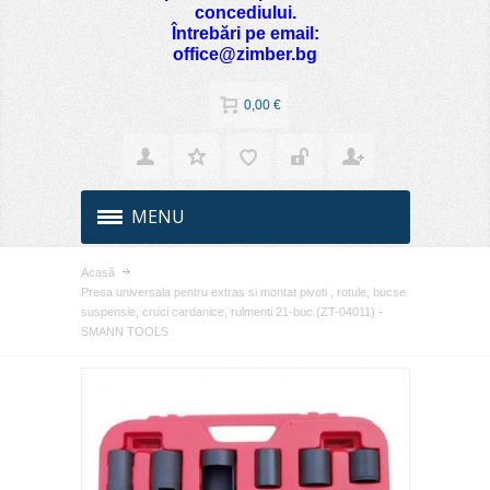
concediului.
Întrebări pe email:
office@zimber.bg
0,00 €
MENU
Acasă
Presa universala pentru extras si montat pivoti , rotule, bucse
suspensie, cruci cardanice, rulmenti 21-buc.(ZT-04011) -
SMANN TOOLS