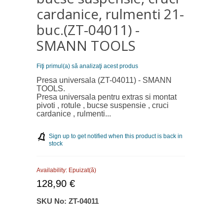
cardanice, rulmenti 21-
buc.(ZT-04011) -
SMANN TOOLS
Fiţi primul(a) să analizaţi acest produs
Presa universala
(ZT-04011) - SMANN
TOOLS.
Presa universala pentru extras si montat
pivoti , rotule , bucse suspensie , cruci
cardanice , rulmenti...
Sign up to get notified when this product is back in
stock
Availability:
Epuizat(ă)
128,90 €
SKU No:
ZT-04011