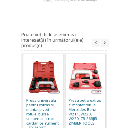
Poate veţi fi de asemenea
interesat(ă) în următorul(ele)
produs(e)
Trusă uni
pentru mo
demontat 
Presa universala
Presa petru extras
și bucșe 
pentru extras si
si montat rotule
36URISK -
montat pivoti ,
Mercedes-Benz
289,00 €
rotule, bucse
W211, W220,
suspensie, cruci
W230, ZR-36BJIR -
cardanice, rulmenti
ZIMBER TOOLS
- ZR-36BJST -