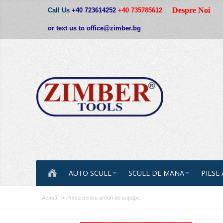
Despre Noi
Call Us
+40 723614252
+40 735785612
or text us to office@zimber.bg
AUTO SCULE
SCULE DE MANA
PIESE
Acasă
Presa pentru arcuri de supape.