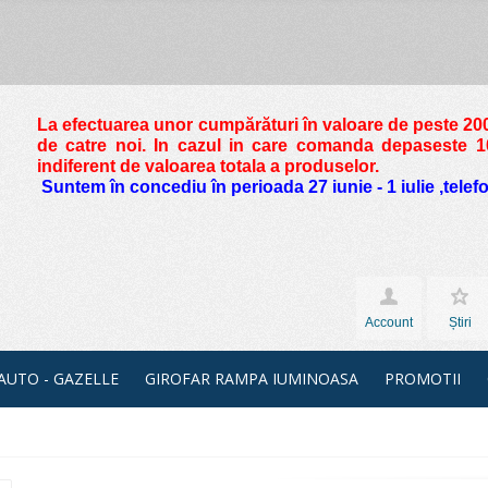
La efectuarea unor cumpărături în valoare de peste
200
de catre noi. In cazul in care comanda depaseste 10 
indiferent de valoarea totala a produselor.
Suntem în concediu în perioada 27 iunie - 1 iulie ,tele
Account
Știri
 AUTO - GAZELLE
GIROFAR RAMPA IUMINOASA
PROMOTII