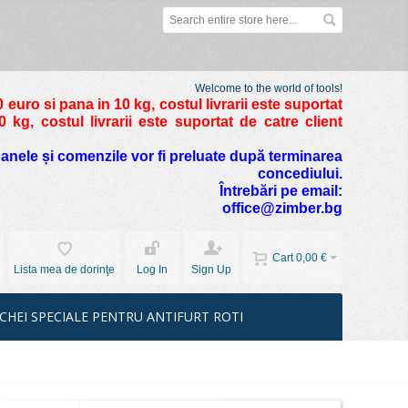
Welcome to the world of tools!
 euro si pana in 10 kg
, costul livrarii este suportat
kg, costul livrarii este suportat de catre client
foanele și comenzile vor fi preluate după terminarea
concediului.
Întrebări pe email:
office@zimber.bg
Cart
0,00 €
Lista mea de dorinţe
Log In
Sign Up
CHEI SPECIALE PENTRU ANTIFURT ROTI