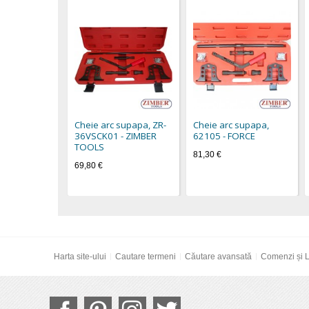
Cheie arc supapa, ZR-
Cheie arc supapa,
36VSCK01 - ZIMBER
62105 - FORCE
TOOLS
81,30 €
69,80 €
Harta site-ului
Cautare termeni
Căutare avansată
Comenzi și L