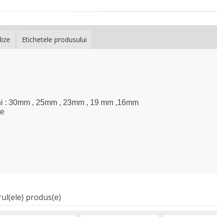
lize
Etichetele produsului
uni : 30mm , 25mm , 23mm , 19 mm ,16mm
te
ul(ele) produs(e)