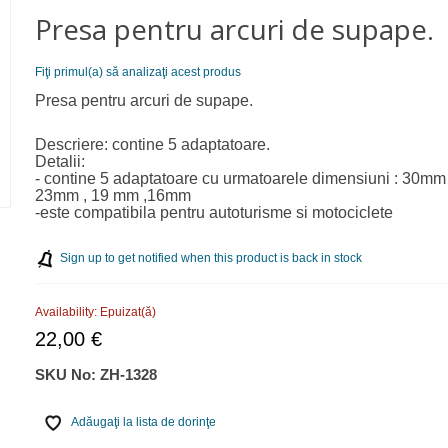
Presa pentru arcuri de supape.
Fiţi primul(a) să analizaţi acest produs
Presa pentru arcuri de supape.
Descriere: contine 5 adaptatoare.
Detalii:
- contine 5 adaptatoare cu urmatoarele dimensiuni : 30mm
23mm , 19 mm ,16mm
-este compatibila pentru autoturisme si motociclete
Sign up to get notified when this product is back in stock
Availability:
Epuizat(ă)
22,00 €
SKU No:
ZH-1328
Adăugaţi la lista de dorinţe