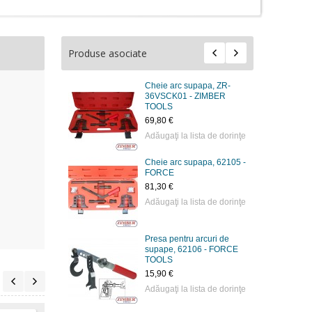
Produse asociate
Cheie arc supapa, ZR-
36VSCK01 - ZIMBER
TOOLS
69,80 €
Adăugaţi la lista de dorinţe
Cheie arc supapa, 62105 -
FORCE
81,30 €
Adăugaţi la lista de dorinţe
Presa pentru arcuri de
supape, 62106 - FORCE
TOOLS
15,90 €
Adăugaţi la lista de dorinţe