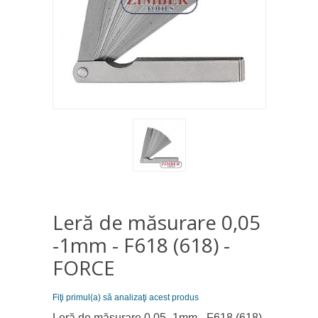
Leră de măsurare 0,05
-1mm - F618 (618) -
FORCE
Fiţi primul(a) să analizaţi acest produs
Leră de măsurare 0,05 -1mm - F618 (618)