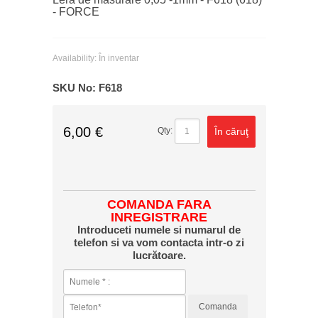
- FORCE
Availability:
În inventar
SKU No:
F618
6,00 €
În căruţ
Qty:
COMANDA FARA
INREGISTRARE
Introduceti numele si numarul de
telefon si va vom contacta intr-o zi
lucrătoare.
Comanda