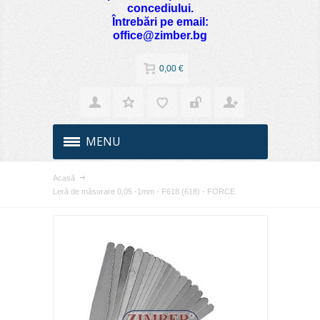
concediului.
Întrebări pe email:
office@zimber.bg
0,00 €
MENU
Acasă
Leră de măsurare 0,05 -1mm - F618 (618) - FORCE