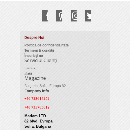
Despre Noi
Politica de confidențialitate
Termeni & condiții
Înscrieți-ne
Serviciul Clienți
Livrare
Plată
Magazine
Bulgaria, Sofia, Europa 82
Company Info
+40 723614252
+40 735785612
Mariam LTD
82 blvd. Evropa
Sofia, Bulgaria