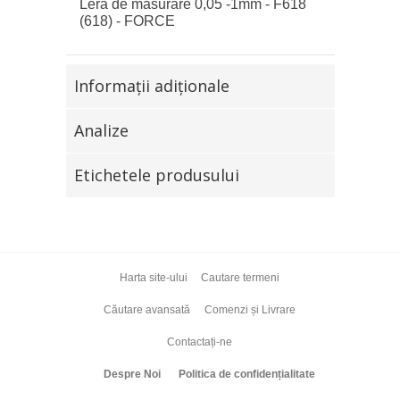
Leră de măsurare 0,05 -1mm - F618
(618) - FORCE
Informaţii adiţionale
Analize
Etichetele produsului
Harta site-ului
Cautare termeni
Căutare avansată
Comenzi și Livrare
Contactați-ne
Despre Noi
Politica de confidențialitate