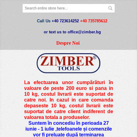
Call Us
+40 723614252
+40 735785612
or text us to office@zimber.bg
Despre Noi
La efectuarea unor cumpărături în
valoare de peste
200 euro si pana in
10 kg
, costul livrarii este suportat de
catre noi. In cazul in care comanda
depaseste 10 kg, costul livrarii este
suportat de catre client indiferent de
valoarea totala a produselor.
Suntem în concediu în perioada 27
iunie - 1 iulie ,telefoanele și comenzile
vor fi preluate după terminarea