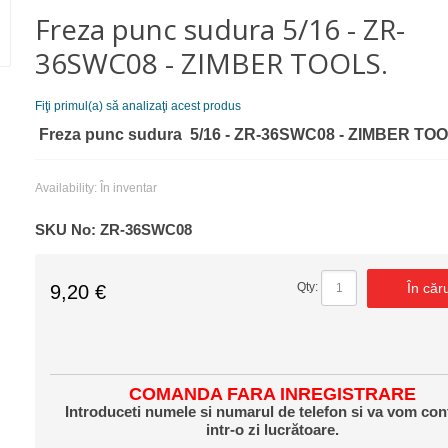
Freza punc sudura 5/16 - ZR-
36SWC08 - ZIMBER TOOLS.
Fiţi primul(a) să analizaţi acest produs
Freza punc sudura 5/16 - ZR-36SWC08 - ZIMBER TOO
Availability:
În inventar
SKU No:
ZR-36SWC08
În căr
Qty:
9,20 €
COMANDA FARA INREGISTRARE
Introduceti numele si numarul de telefon si va vom con
intr-o zi lucrătoare.