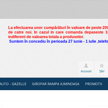
La efectuarea unor cumpărături în valoare de peste
200
de catre noi. In cazul in care comanda depaseste 10 
indiferent de valoarea totala a produselor.
Suntem în concediu în perioada 27 iunie - 1 iulie ,tele
Account
Știri
 AUTO - GAZELLE
GIROFAR RAMPA IUMINOASA
PROMOTII