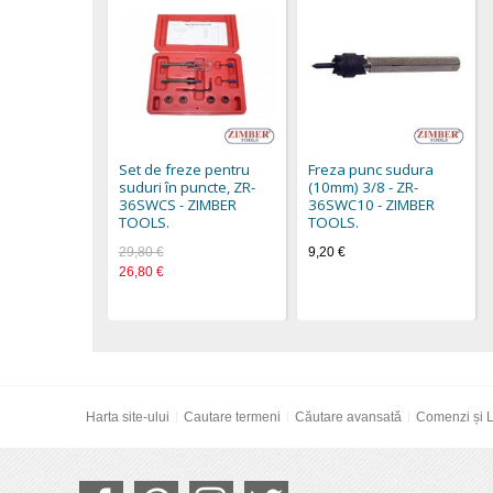
Set de freze pentru
Freza punc sudura
suduri în puncte, ZR-
(10mm) 3/8 - ZR-
36SWCS - ZIMBER
36SWC10 - ZIMBER
TOOLS.
TOOLS.
29,80 €
9,20 €
26,80 €
Harta site-ului
Cautare termeni
Căutare avansată
Comenzi și L