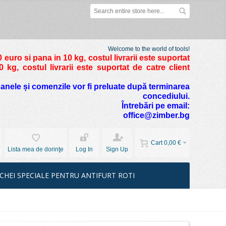
Welcome to the world of tools!
 euro si pana in 10 kg
, costul livrarii este suportat
kg, costul livrarii este suportat de catre client
foanele și comenzile vor fi preluate după terminarea
concediului.
Întrebări pe email:
office@zimber.bg
Cart
0,00 €
Lista mea de dorinţe
Log In
Sign Up
CHEI SPECIALE PENTRU ANTIFURT ROTI