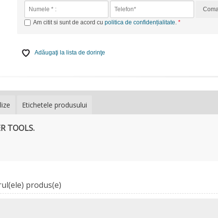
Com
Am citit si sunt de acord cu
politica de confidențialitate
.
Adăugaţi la lista de dorinţe
lize
Etichetele produsului
ER TOOLS.
ul(ele) produs(e)