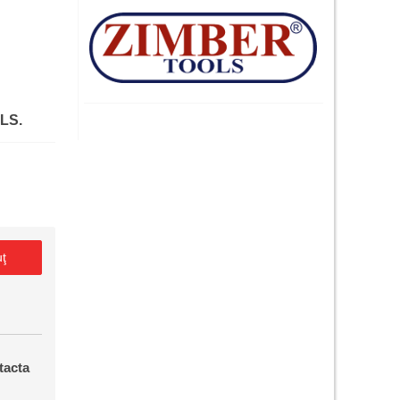
LS.
uţ
tacta