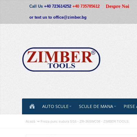
Despre Noi
Call Us
+40 723614252
+40 735785612
or text us to office@zimber.bg
AUTO SCULE
SCULE DE MANA
PIESE
Acasă
Freza punc sudura 5/16 - ZR-36SWC08 - ZIMBER TOOLS.