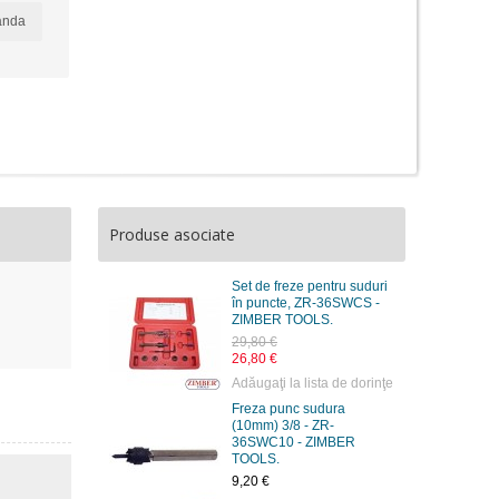
anda
Produse asociate
Set de freze pentru suduri
în puncte, ZR-36SWCS -
ZIMBER TOOLS.
29,80 €
26,80 €
Adăugaţi la lista de dorinţe
Freza punc sudura
(10mm) 3/8 - ZR-
36SWC10 - ZIMBER
TOOLS.
9,20 €