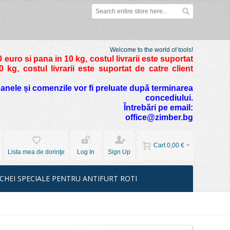
Welcome to the world of tools!
 euro si pana in 10 kg
, costul livrarii este suportat
kg, costul livrarii este suportat de catre client
foanele și comenzile vor fi preluate după terminarea
concediului.
Întrebări pe email:
office@zimber.bg
Cart
0,00 €
Lista mea de dorinţe
Log In
Sign Up
CHEI SPECIALE PENTRU ANTIFURT ROTI