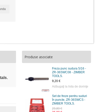
anda
Produse asociate
Freza punc sudura 5/16 -
ZR-36SWC08 - ZIMBER
TOOLS.
tals.
9,20 €
Adăugaţi la lista de dorinţe
Set de freze pentru suduri
în puncte, ZR-36SWCS -
ZIMBER TOOLS.
29,80 €