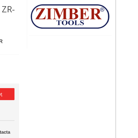
 ZR-
ER
uţ
tacta