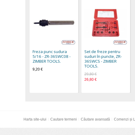
Freza punc sudura
Set de freze pentru
5/16 - ZR-36SWC08 -
suduri în puncte, ZR-
ZIMBER TOOLS.
36SWCS - ZIMBER
TOOLS.
9,20 €
29,80 €
26,80 €
Harta site-ului
Cautare termeni
Căutare avansată
Comenzi și L