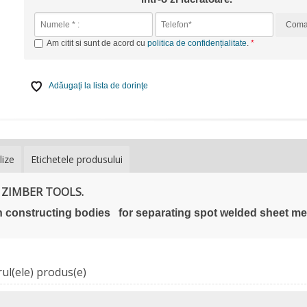
Com
Am citit si sunt de acord cu
politica de confidențialitate
.
Adăugaţi la lista de dorinţe
lize
Etichetele produsului
- ZIMBER TOOLS.
in constructing bodies for separating spot welded sheet me
ul(ele) produs(e)