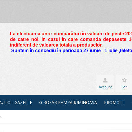
La efectuarea unor cumpărături în valoare de peste
200
de catre noi. In cazul in care comanda depaseste 10 
indiferent de valoarea totala a produselor.
Suntem în concediu în perioada 27 iunie - 1 iulie ,tele
Account
Știri
 AUTO - GAZELLE
GIROFAR RAMPA IUMINOASA
PROMOTII
S.