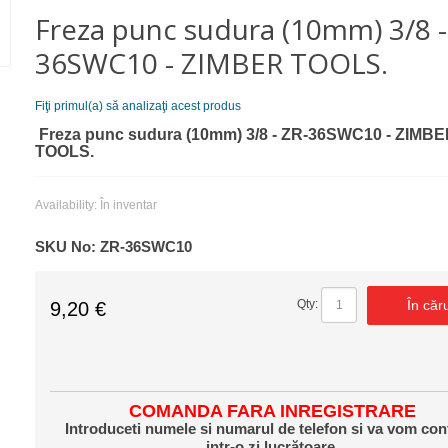
Freza punc sudura (10mm) 3/8 -
36SWC10 - ZIMBER TOOLS.
Fiţi primul(a) să analizaţi acest produs
Freza punc sudura (10mm) 3/8 - ZR-36SWC10 - ZIMB
TOOLS.
Availability:
În inventar
SKU No:
ZR-36SWC10
În căr
Qty:
9,20 €
COMANDA FARA INREGISTRARE
Introduceti numele si numarul de telefon si va vom con
intr-o zi lucrătoare.