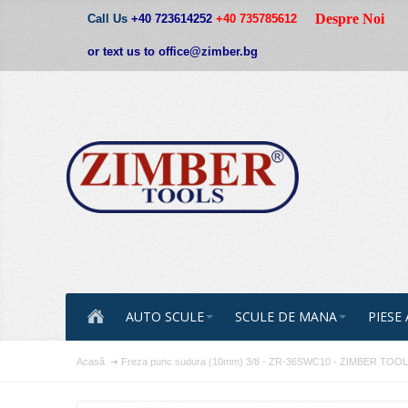
Despre Noi
Call Us
+40 723614252
+40 735785612
or text us to office@zimber.bg
AUTO SCULE
SCULE DE MANA
PIESE
Acasă
Freza punc sudura (10mm) 3/8 - ZR-36SWC10 - ZIMBER TOOL