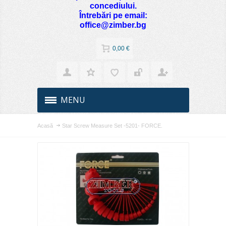
concediului.
Întrebări pe email:
office@zimber.bg
0,00 €
MENU
Acasă
Star Screw Measure Set -5201- FORCE.