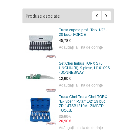
Produse asociate
Trusa capete profil Torx 1/2" -
20 buc.- FORCE
45,78 €
Adăugaţi la lista de dorinţe
Set Chei Imbus TORX S (5
UNGHIURI), 9 piese, H16109S
- JONNESWAY
12,90 €
Adăugaţi la lista de dorinţe
Trusa Chei Trusa Chei TORX
"E-Type" "T-Star" 1/2” 19.buc.
ZR-14TSB1219V - ZIMBER
TOOLS.
32,90 €
26,90 €
Adăugaţi la lista de dorinţe