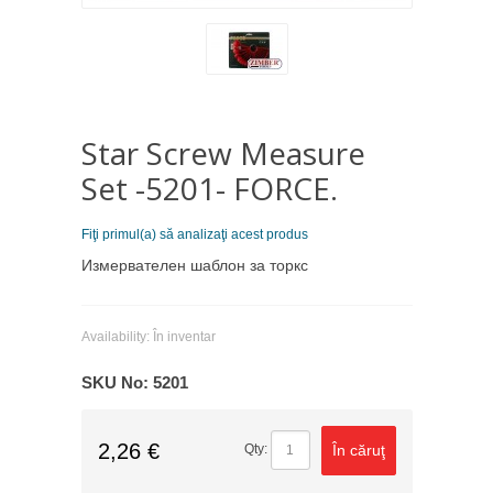
Star Screw Measure
Set -5201- FORCE.
Fiţi primul(a) să analizaţi acest produs
Измервателен шаблон за торкс
Availability:
În inventar
SKU No:
5201
2,26 €
În căruţ
Qty: