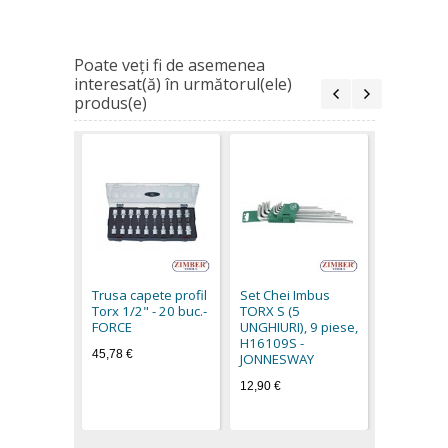
Poate veţi fi de asemenea
interesat(ă) în următorul(ele)
produs(e)
Trusa Che
Chei TORX
Type" "T-
Trusa capete profil
Set Chei Imbus
19.buc. Z
Torx 1/2" - 20 buc.-
TORX S (5
14TSB121
FORCE
UNGHIURI), 9 piese,
ZIMBER T
H16109S -
45,78 €
32,90 €
JONNESWAY
26,90 €
12,90 €