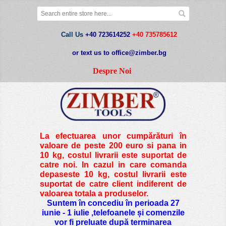
Call Us
+40 723614252
+40 735785612
or text us to office@zimber.bg
Despre Noi
La efectuarea unor cumpărături în
valoare de peste
200 euro si pana in
10 kg
, costul livrarii este suportat de
catre noi. In cazul in care comanda
depaseste 10 kg, costul livrarii este
suportat de catre client indiferent de
valoarea totala a produselor.
Suntem în concediu în perioada 27
iunie - 1 iulie ,telefoanele și comenzile
vor fi preluate după terminarea