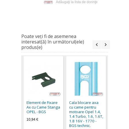
Adăugaţi la lista de dorinţe
Poate veţi fi de asemenea
interesat(ă) în următorul(ele)
produs(e)
Trusa de 
Distributi
Agila-Cors
Element de Fixare
Cala blocare axa
Cilindrii 
Ax cu Came Stanga
cu came pentru
X10XE si 
OPEL - BGS
motoare Opel 1.4,
ZIMBER T
1.4 Turbo, 1.6, 1.6T,
36ETTS5
10,94 €
1.8 16V - 1770 -
61,90 €
BGS technic.