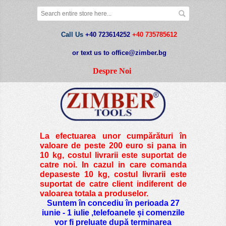
Call Us
+40 723614252
+40 735785612
or text us to office@zimber.bg
Despre Noi
La efectuarea unor cumpărături în
valoare de peste
200 euro si pana in
10 kg
, costul livrarii este suportat de
catre noi. In cazul in care comanda
depaseste 10 kg, costul livrarii este
suportat de catre client indiferent de
valoarea totala a produselor.
Suntem în concediu în perioada 27
iunie - 1 iulie ,telefoanele și comenzile
vor fi preluate după terminarea