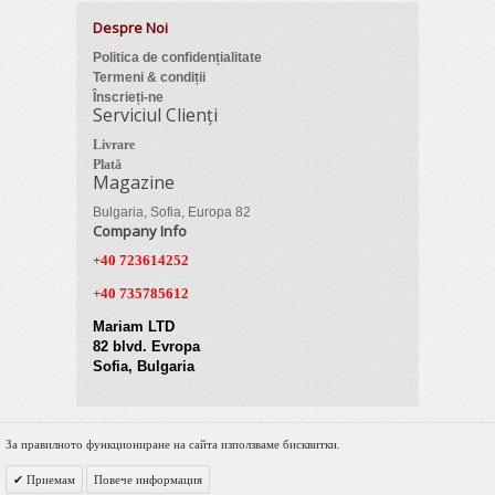
Despre Noi
Politica de confidențialitate
Termeni & condiții
Înscrieți-ne
Serviciul Clienți
Livrare
Plată
Magazine
Bulgaria, Sofia, Europa 82
Company Info
+40 723614252
+40 735785612
Mariam LTD
82 blvd. Evropa
Sofia, Bulgaria
За правилното функциониране на сайта използваме бисквитки.
© 2012 Zimber Tools. All Rights Reserved.
Приемам
Повече информация
Powered by DigiNET