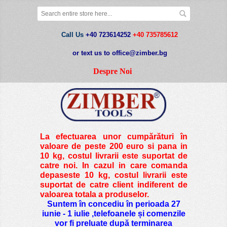
Call Us
+40 723614252
+40 735785612
or text us to office@zimber.bg
Despre Noi
La efectuarea unor cumpărături în
valoare de peste
200 euro si pana in
10 kg
, costul livrarii este suportat de
catre noi. In cazul in care comanda
depaseste 10 kg, costul livrarii este
suportat de catre client indiferent de
valoarea totala a produselor.
Suntem în concediu în perioada 27
iunie - 1 iulie ,telefoanele și comenzile
vor fi preluate după terminarea