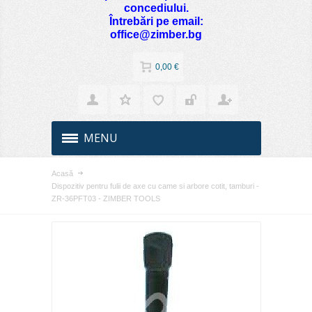
concediului.
Întrebări pe email:
office@zimber.bg
0,00 €
MENU
Acasă
Dispozitiv pentru fulii de axe cu came si arbore cotit, tamburi -
ZR-36PFT03 - ZIMBER TOOLS