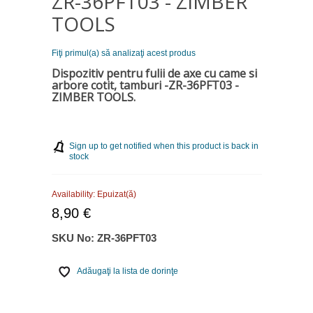
ZR-36PFT03 - ZIMBER
TOOLS
Fiţi primul(a) să analizaţi acest produs
Dispozitiv pentru fulii de axe cu came si
arbore cotit, tamburi -ZR-36PFT03 -
ZIMBER TOOLS.
Sign up to get notified when this product is back in
stock
Availability:
Epuizat(ă)
8,90 €
SKU No:
ZR-36PFT03
Adăugaţi la lista de dorinţe