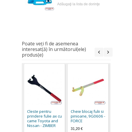
Adăugaţi la lista de dorinţe
Poate veţi fi de asemenea
interesat(ă) în următorul(ele)
produs(e)
Trusă mo
alternator
ZR-36ART
Cleste pentru
Cheie blocaj fulii si
ZIMBER-
prindere fulie ax cu
pinioane, 9G0606 -
39,90 €
came Toyota and
FORCE
Nissan - ZIMBER
31,20 €