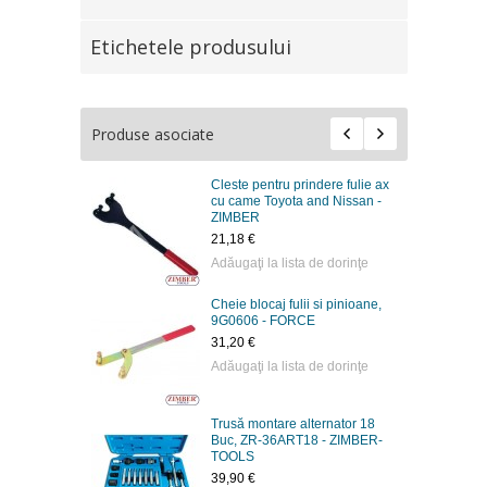
Etichetele produsului
Produse asociate
Cleste pentru prindere fulie ax
cu came Toyota and Nissan -
ZIMBER
21,18 €
Adăugaţi la lista de dorinţe
Cheie blocaj fulii si pinioane,
9G0606 - FORCE
31,20 €
Adăugaţi la lista de dorinţe
Trusă montare alternator 18
Buc, ZR-36ART18 - ZIMBER-
TOOLS
39,90 €