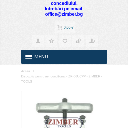
concediului.
Întrebări pe email:
office@zimber.bg
0,00 €
MENU
Acasă
Dispozitiv pentru aer conditionat - ZR-36UCPP - ZIMBER -
TOOLS