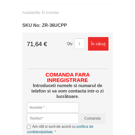
Availability:
În inventar
SKU No:
ZR-36UCPP
71,64 €
În căruţ
Qty:
COMANDA FARA
INREGISTRARE
Introduceti numele si numarul de
telefon si va vom contacta intr-o zi
lucrătoare.
Comanda
Am citit si sunt de acord cu
politica de
confidențialitate
.