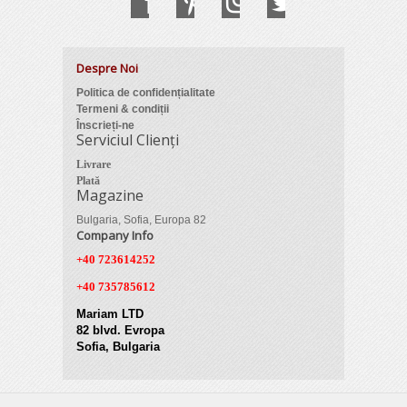
Despre Noi
Politica de confidențialitate
Termeni & condiții
Înscrieți-ne
Serviciul Clienți
Livrare
Plată
Magazine
Bulgaria, Sofia, Europa 82
Company Info
+40 723614252
+40 735785612
Mariam LTD
82 blvd. Evropa
Sofia, Bulgaria