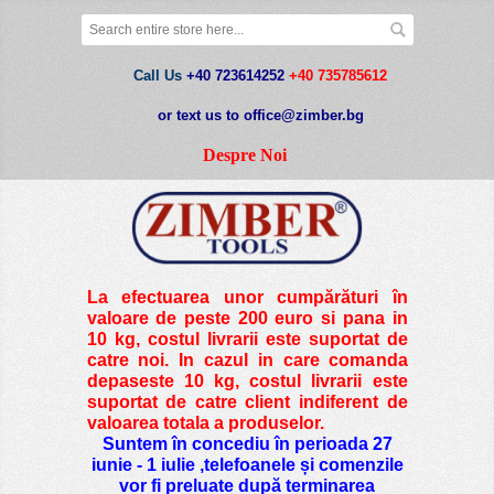
Call Us
+40 723614252
+40 735785612
or text us to office@zimber.bg
Despre Noi
La efectuarea unor cumpărături în
valoare de peste
200 euro si pana in
10 kg
, costul livrarii este suportat de
catre noi. In cazul in care comanda
depaseste 10 kg, costul livrarii este
suportat de catre client indiferent de
valoarea totala a produselor.
Suntem în concediu în perioada 27
iunie - 1 iulie ,telefoanele și comenzile
vor fi preluate după terminarea