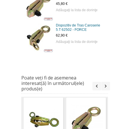
45,80 €
Adăugaţi la lista de dorinţe
Dispozitiv de Tras Caroserie
5.T 62502 - FORCE
62,90 €
Adăugaţi la lista de dorinţe
Poate veţi fi de asemenea
interesat(ă) în următorul(ele)
produs(e)