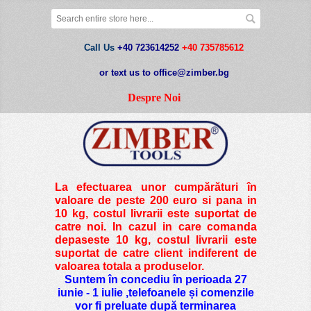
Call Us
+40 723614252
+40 735785612
or text us to office@zimber.bg
Despre Noi
La efectuarea unor cumpărături în
valoare de peste
200 euro si pana in
10 kg
, costul livrarii este suportat de
catre noi. In cazul in care comanda
depaseste 10 kg, costul livrarii este
suportat de catre client indiferent de
valoarea totala a produselor.
Suntem în concediu în perioada 27
iunie - 1 iulie ,telefoanele și comenzile
vor fi preluate după terminarea