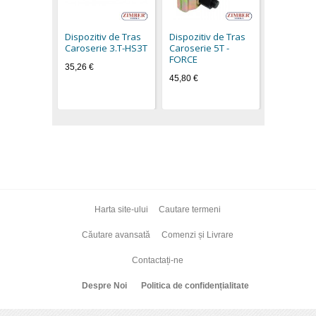
Dispozitiv
Caroserie
62502 - 
Dispozitiv de Tras
Dispozitiv de Tras
62,90 €
Caroserie 3.T-HS3T
Caroserie 5T -
FORCE
35,26 €
45,80 €
Harta site-ului
Cautare termeni
Căutare avansată
Comenzi și Livrare
Contactați-ne
Despre Noi
Politica de confidențialitate