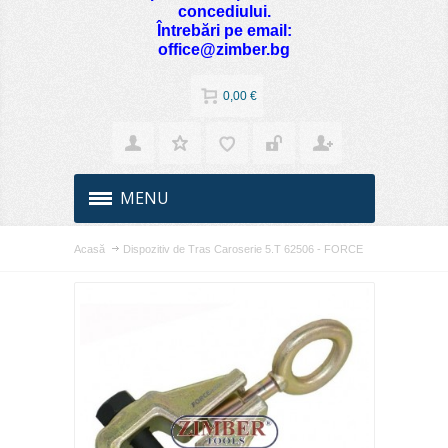
concediului.
Întrebări pe email:
office@zimber.bg
0,00 €
MENU
Acasă
Dispozitiv de Tras Caroserie 5.T 62506 - FORCE