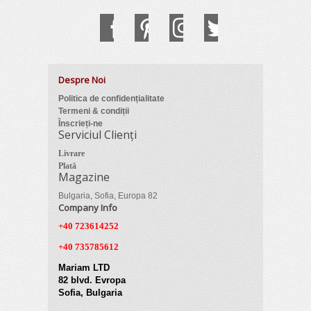
Despre Noi
Politica de confidențialitate
Termeni & condiții
Înscrieți-ne
Serviciul Clienți
Livrare
Plată
Magazine
Bulgaria, Sofia, Europa 82
Company Info
+40 723614252
+40 735785612
Mariam LTD
82 blvd. Evropa
Sofia, Bulgaria