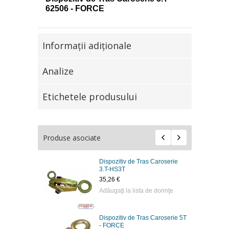
62506 - FORCE
Informaţii adiţionale
Analize
Etichetele produsului
Produse asociate
Dispozitiv de Tras Caroserie
3.T-HS3T
35,26 €
Adăugaţi la lista de dorinţe
Dispozitiv de Tras Caroserie 5T
- FORCE