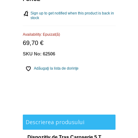
Sign up to get notified when this product is back in
stock
Availability:
Epuizat(ă)
69,70 €
SKU No:
62506
Adăugaţi la lista de dorinţe
Descrierea produsului
Dispozitiv de Tras Caroserie 5.T