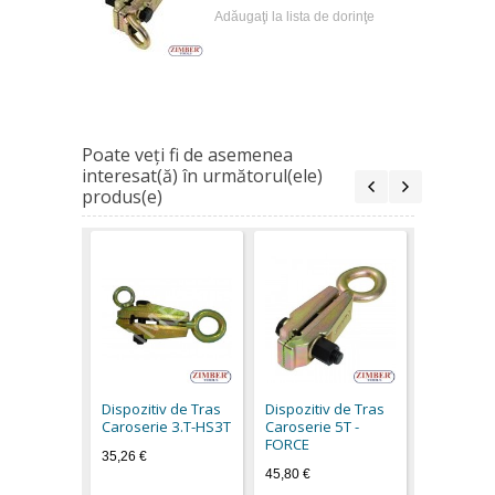
Adăugaţi la lista de dorinţe
Poate veţi fi de asemenea
interesat(ă) în următorul(ele)
produs(e)
Dispozitiv
Caroserie
62502 - 
Dispozitiv de Tras
Dispozitiv de Tras
62,90 €
Caroserie 3.T-HS3T
Caroserie 5T -
FORCE
35,26 €
45,80 €