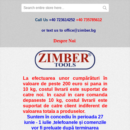
Call Us
+40 723614252
+40 735785612
or text us to office@zimber.bg
Despre Noi
La efectuarea unor cumpărături în
valoare de peste
200 euro si pana in
10 kg
, costul livrarii este suportat de
catre noi. In cazul in care comanda
depaseste 10 kg, costul livrarii este
suportat de catre client indiferent de
valoarea totala a produselor.
Suntem în concediu în perioada 27
iunie - 1 iulie ,telefoanele și comenzile
vor fi preluate după terminarea