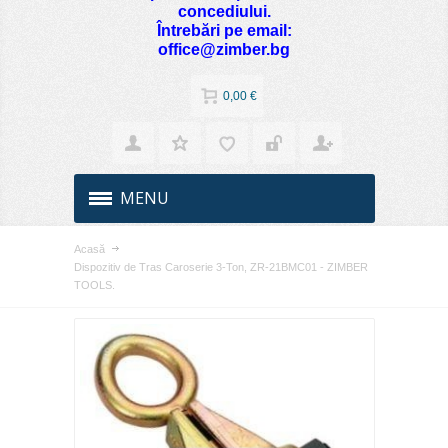
concediului.
Întrebări pe email:
office@zimber.bg
0,00 €
MENU
Acasă
Dispozitiv de Tras Caroserie 3-Ton, ZR-21BMC01 - ZIMBER
TOOLS.