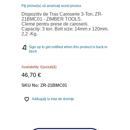
Fiţi primul(a) să analizaţi acest produs
Dispozitiv de Tras Caroserie 3-Ton, ZR-
21BMC01 - ZIMBER TOOLS.
Cleme pentru prese de caroserii.
Capacity: 3 ton. Bolt size: 14mm x 120mm.
2,2 -Kg.
Sign up to get notified when this product is back in
stock
Availability:
Epuizat(ă)
46,70 €
SKU No:
ZR-21BMC01
Adăugaţi la lista de dorinţe