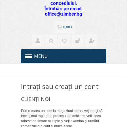
concediului.
Întrebări pe email:
office@zimber.bg
0,00 €
MENU
Intraţi sau creaţi un cont
CLIENŢI NOI
Prin crearea un cont în magazinul nostru veţi reuşi să
treceţi mai rapid prin procesul de achitare, veţi stoca
adrese de livrare multiple şi veţi examina şi urmării
comenzile din cont şi multe altele.