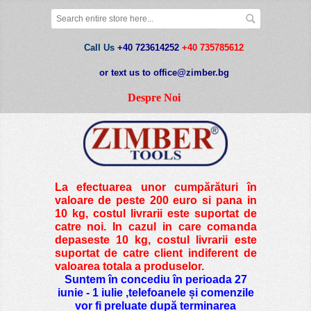
Call Us
+40 723614252
+40 735785612
or text us to office@zimber.bg
Despre Noi
La efectuarea unor cumpărături în
valoare de peste
200 euro si pana in
10 kg
, costul livrarii este suportat de
catre noi. In cazul in care comanda
depaseste 10 kg, costul livrarii este
suportat de catre client indiferent de
valoarea totala a produselor.
Suntem în concediu în perioada 27
iunie - 1 iulie ,telefoanele și comenzile
vor fi preluate după terminarea