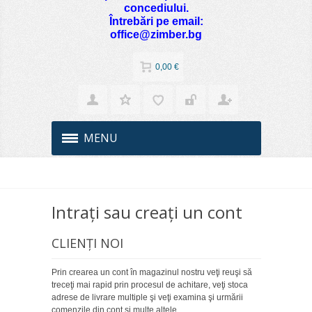
concediului.
Întrebări pe email:
office@zimber.bg
0,00 €
MENU
Intraţi sau creaţi un cont
CLIENŢI NOI
Prin crearea un cont în magazinul nostru veţi reuşi să
treceţi mai rapid prin procesul de achitare, veţi stoca
adrese de livrare multiple şi veţi examina şi urmării
comenzile din cont şi multe altele.