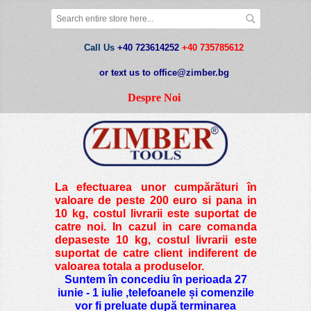
Call Us
+40 723614252
+40 735785612
or text us to office@zimber.bg
Despre Noi
La efectuarea unor cumpărături în
valoare de peste
200 euro si pana in
10 kg
, costul livrarii este suportat de
catre noi. In cazul in care comanda
depaseste 10 kg, costul livrarii este
suportat de catre client indiferent de
valoarea totala a produselor.
Suntem în concediu în perioada 27
iunie - 1 iulie ,telefoanele și comenzile
vor fi preluate după terminarea