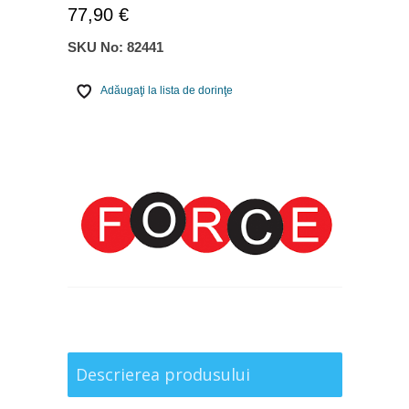
77,90 €
SKU No:
82441
Adăugaţi la lista de dorinţe
Descrierea produsului