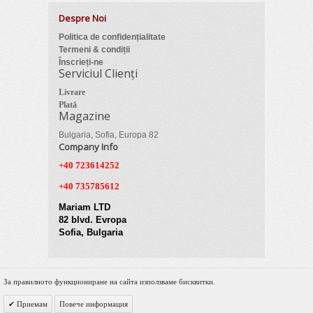
Despre Noi
Politica de confidențialitate
Termeni & condiții
Înscrieți-ne
Serviciul Clienți
Livrare
Plată
Magazine
Bulgaria, Sofia, Europa 82
Company Info
+40 723614252
+40 735785612
Mariam LTD
82 blvd. Evropa
Sofia, Bulgaria
За правилното функциониране на сайта използваме бисквитки.
© 2012 Zimber Tools. All Rights Reserved.
Приемам
Повече информация
Powered by DigiNET