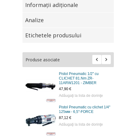
Informaţii adiţionale
Analize
Etichetele produsului
Produse asociate
Pistol Pneumatic 1/2" cu
CLICHET 81.Nm ZR-
11ARW1201 - ZIMBER
47,90 €
Adăugaţi la lista de dorinţe
Pistol Pneumatic cu clichet 1/4"
125мм - 6,5"-FORCE
87,12 €
Adăugaţi la lista de dorinţe