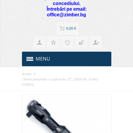
concediului.
Întrebări pe email:
office@zimber.bg
0,00 €
MENU
Acasă
Clichet pneumatic cu patrat de 1/2",100(N-M). 82441-
FORCE.