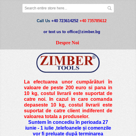
Call Us
+40 723614252
+40 735785612
or text us to office@zimber.bg
Despre Noi
La efectuarea unor cumpărături în
valoare de peste
200 euro si pana in
10 kg
, costul livrarii este suportat de
catre noi. In cazul in care comanda
depaseste 10 kg, costul livrarii este
suportat de catre client indiferent de
valoarea totala a produselor.
Suntem în concediu în perioada 27
iunie - 1 iulie ,telefoanele și comenzile
vor fi preluate după terminarea