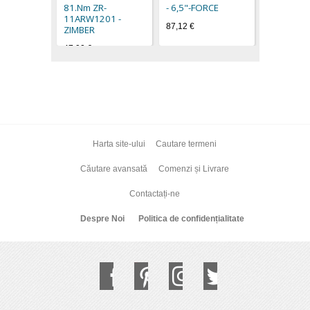
81.Nm ZR-
- 6,5"-FORCE
11ARW1201 -
87,12 €
ZIMBER
47,90 €
Harta site-ului
Cautare termeni
Căutare avansată
Comenzi și Livrare
Contactați-ne
Despre Noi
Politica de confidențialitate