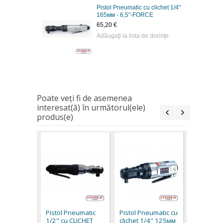
Pistol Pneumatic cu clichet 1/4"
165мм - 6,5"-FORCE
65,20 €
Adăugaţi la lista de dorinţe
Poate veţi fi de asemenea
interesat(ă) în următorul(ele)
produs(e)
Pistol Pn
clichet 1
- 6,5"-FO
Pistol Pneumatic
Pistol Pneumatic cu
65,20 €
1/2" cu CLICHET
clichet 1/4" 125мм