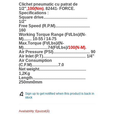
Clichet pneumatic cu patrat de
1/2",
100(Nm)
. 82441- FORCE.
Specifications :
Square drive...........................................
1/2"
Free Speed (R.P.M)..................................
160
Working Torque Range (Ft/Lbs)/(N-
M)........ 10-55 / 14-75
Max.Torque (Ft/Lbs)/(N-
M)........................74(Ft/Lbs)/
100(N-M).
Air Pressure (PSI).................................... 90
Air Inlet (P.T).......................................... 1/4"
Air Consumption
(C.F.M)..........................7.0
Net weight..............................................
1,2Kg
Length....................................................
250mm0mm
Sign up to get notified when this product is back in
stock
Availability:
Epuizat(ă)