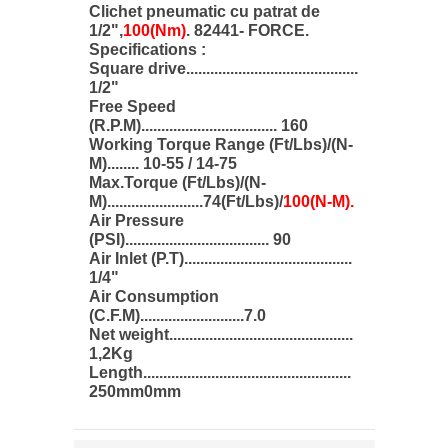
Clichet pneumatic cu patrat de
1/2",
100(Nm)
. 82441- FORCE.
Specifications :
Square drive...........................................
1/2"
Free Speed
(R.P.M).................................. 160
Working Torque Range (Ft/Lbs)/(N-
M)........ 10-55 / 14-75
Max.Torque (Ft/Lbs)/(N-
M)........................74(Ft/Lbs)/
100(N-M).
Air Pressure
(PSI).................................... 90
Air Inlet (P.T)..........................................
1/4"
Air Consumption
(C.F.M)..........................7.0
Net weight..............................................
1,2Kg
Length....................................................
250mm0mm