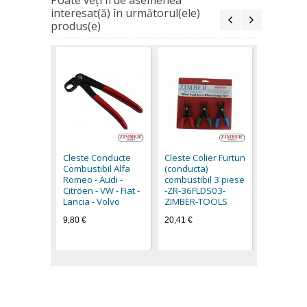
Poate veţi fi de asemenea
interesat(ă) în următorul(ele)
produs(e)
Cleste Col
Combustib
Audi, Fiat
Cleste Conducte
Cleste Colier Furtun
Mercedes
Combustibil Alfa
(conducta)
- ZR-36FL
Romeo - Audi -
combustibil 3 piese
ZIMBER T
Citröen - VW - Fiat -
-ZR-36FLDS03-
18,90 €
Lancia - Volvo
ZIMBER-TOOLS
9,80 €
20,41 €