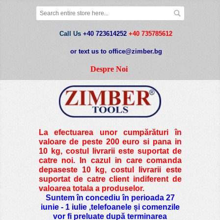
Call Us
+40 723614252
+40 735785612
or text us to office@zimber.bg
Despre Noi
La efectuarea unor cumpărături în
valoare de peste
200 euro si pana in
10 kg
, costul livrarii este suportat de
catre noi. In cazul in care comanda
depaseste 10 kg, costul livrarii este
suportat de catre client indiferent de
valoarea totala a produselor.
Suntem în concediu în perioada 27
iunie - 1 iulie ,telefoanele și comenzile
vor fi preluate după terminarea