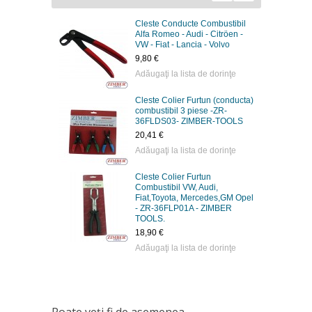
Cleste Conducte Combustibil
Alfa Romeo - Audi - Citröen -
VW - Fiat - Lancia - Volvo
9,80 €
Adăugaţi la lista de dorinţe
Cleste Colier Furtun (conducta)
combustibil 3 piese -ZR-
36FLDS03- ZIMBER-TOOLS
20,41 €
Adăugaţi la lista de dorinţe
Cleste Colier Furtun
Combustibil VW, Audi,
Fiat,Toyota, Mercedes,GM Opel
- ZR-36FLP01A - ZIMBER
TOOLS.
18,90 €
Adăugaţi la lista de dorinţe