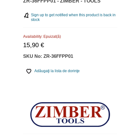
ZR-36FFPP01 - ZIMBER - TOOLS
Sign up to get notified when this product is back in
stock
Availability:
Epuizat(ă)
15,90 €
SKU No:
ZR-36FFPP01
Adăugaţi la lista de dorinţe