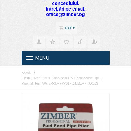
concediului.
Întrebări pe email:
office@zimber.bg
0,00 €
MENU
Acasă
Cleste Colier Furtun Combustibil GM Commodore; Opel;
Vauxhall; Fiat; VW, ZR-36FFPP01 - ZIMBER - TOOLS